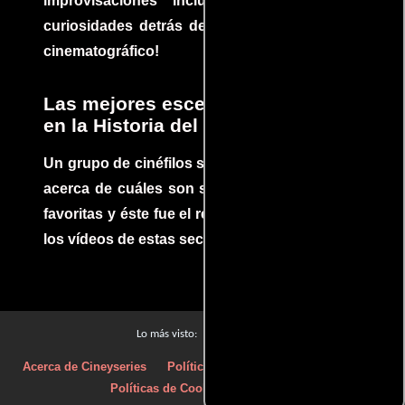
improvisaciones incluidas. ¡Descubre las
curiosidades detrás del rodaje de un clásico
cinematográfico!
Las mejores escenas de acción
en la Historia del cine
Un grupo de cinéfilos se juntaron para debatir
acerca de cuáles son sus escenas de acción
favoritas y éste fue el resultado. No te pierdas
los vídeos de estas secuencias inolvidables.
Películas
Lo más visto:
Acerca de Cineyseries
Políticas de privacidad
Aviso Legal
Políticas de Cookies
Contacto