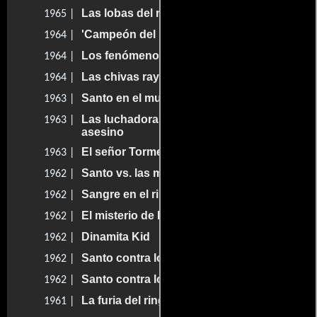
Las lobas del ring
1965 |
'Campeón del barrio' (Su última canción)
1964 |
Los fenómenos del futbol
1964 |
Las chivas rayadas
1964 |
Santo en el museo de cera
1963 |
Las luchadoras contra el médico
1963 |
asesino
El señor Tormenta
1963 |
Santo vs. las mujeres vampiro
1962 |
Sangre en el ring
1962 |
El misterio de Huracán Ramírez
1962 |
Dinamita Kid
1962 |
Santo contra los zombies
1962 |
Santo contra los zombies
1962 |
La furia del ring
1961 |