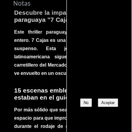
Notas
Descubre la impactante película
paraguaya "7 Cajas"
Este thriller paraguayo cautivó al mundo
entero. 7 Cajas es una explosión de acción y
suspenso. Esta joya cinematográfica
latinoamericana sigue la historia de un
carretillero del Mercado 4 de Asunción que se
ve envuelto en un oscuro mundo de crimen
15 escenas emblemáticas que no
estaban en el guion
No
Aceptar
Por más sólido que sea un guión siempre hay
espacio para que improvisaciones que se dan
durante el rodaje de determinadas escenas