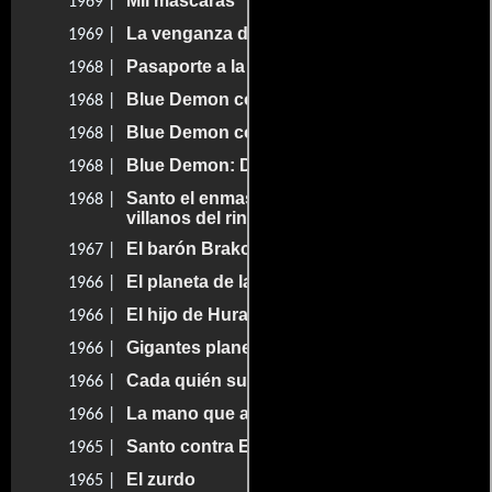
Mil máscaras
1969 |
La venganza de Huracán Ramirez
1969 |
Pasaporte a la muerte
1968 |
Blue Demon contra las diabólicas
1968 |
Blue Demon contra cerebros infernales
1968 |
Blue Demon: Destructor of Spies
1968 |
Santo el enmascarado de plata vs los
1968 |
villanos del ring
El barón Brakola
1967 |
El planeta de las mujeres invasoras
1966 |
El hijo de Huracán Ramírez
1966 |
Gigantes planetarios
1966 |
Cada quién su lucha
1966 |
La mano que aprieta
1966 |
Santo contra El Estrangulador
1965 |
El zurdo
1965 |