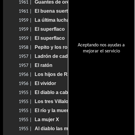
Guantes de oro
1961 |
El buena suerte
1961 |
La última lucha
1959 |
El superflaco
1959 |
El superflaco
1959 |
Aceptando nos ayudas a
Pepito y los robachicos
1958 |
mejorar el servicio
Ladrón de cadáveres
1957 |
El ratón
1957 |
Los hijos de Rancho Grande
1956 |
El vividor
1956 |
El diablo a caballo
1955 |
Los tres Villalobos
1955 |
El río y la muerte
1955 |
La mujer X
1955 |
Al diablo las mujeres
1955 |