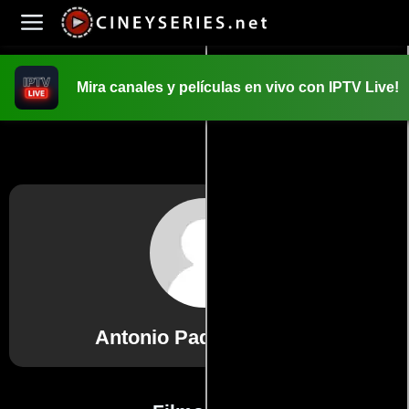
Mira canales y películas en vivo con IPTV Live!
INICIO
PELICULAS
Antonio Padilla 'Pícoro'