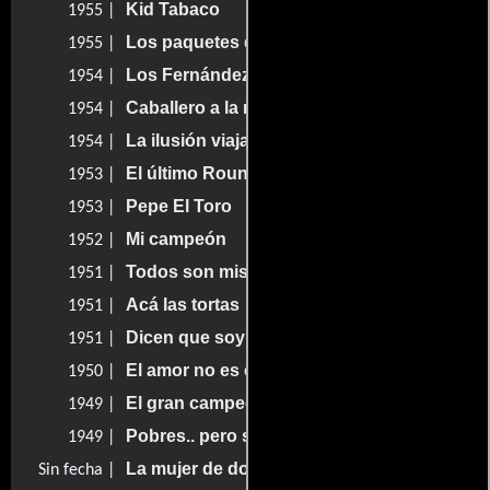
Kid Tabaco
1955 |
Los paquetes de Paquita
1955 |
Los Fernández de Peralvillo
1954 |
Caballero a la medida
1954 |
La ilusión viaja en tranvía
1954 |
El último Round
1953 |
Pepe El Toro
1953 |
Mi campeón
1952 |
Todos son mis hijos
1951 |
Acá las tortas
1951 |
Dicen que soy comunista
1951 |
El amor no es ciego
1950 |
El gran campeón
1949 |
Pobres.. pero sinvergüenzas
1949 |
La mujer de dos caras
Sin fecha |