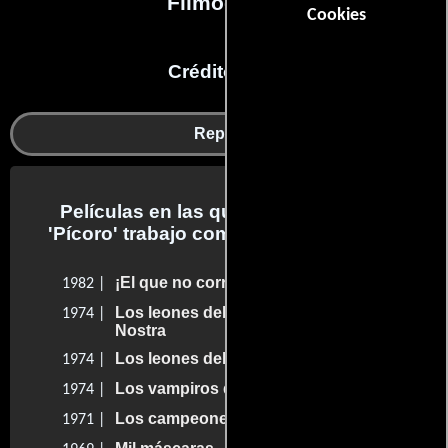
Filmografía
Cookies
Créditos en:
Reparto
Películas en las que Antonio Padilla
'Pícoro' trabajo como parte del reparto
¡El que no corre... vuela!
1982 |
Los leones del ring contra la Cosa
1974 |
Nostra
Los leones del ring
1974 |
Los vampiros de Coyoacán
1974 |
Los campeones justicieros
1971 |