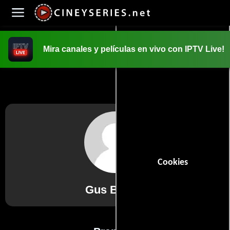
Mira canales y películas en vivo con IPTV Live!
INICIO
PELICULAS
Cookies
Gus Birney