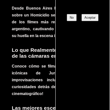
Desde Buenos Aires hasta el mundo, Tesis
sobre un Homicidio se ha convertido en uno
No
Aceptar
de los filmes más recomendados del cine
argentino, cautivando audiencias y dejando
su huella en la escena internacional.
Lo que Realmente Sucedió detrás
de las cámaras en Jurassic Park
Conoce cómo se filmaron algunas escenas
icónicas de Jurassic Park, con
improvisaciones incluidas. ¡Descubre las
curiosidades detrás del rodaje de un clásico
cinematográfico!
Las mejores escenas de acción