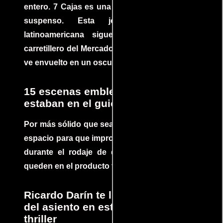
entero. 7 Cajas es una explosión de acción y
suspenso. Esta joya cinematográfica
latinoamericana sigue la historia de un
carretillero del Mercado 4 de Asunción que se
ve envuelto en un oscuro mundo de crimen
15 escenas emblemáticas que no
estaban en el guion
Por más sólido que sea un guión siempre hay
espacio para que improvisaciones que se dan
durante el rodaje de determinadas escenas
queden en el producto final.
Ricardo Darín te llevará al borde
del asiento en este increíble
thriller