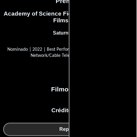
Premios
Academy of Science Fiction, Fantasy & Horror
Films, USA
Saturn Award
Nominado | 2022 | Best Performance by a Younger Actor in a
Network/Cable Television Series
Filmografía
Créditos en:
Reparto