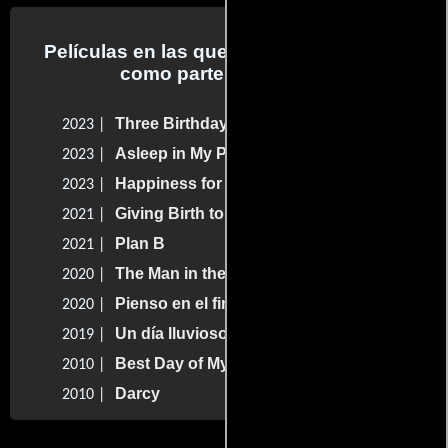
Películas en las que Gus Birney trabajo
como parte del reparto
Three Birthdays
2023 |
Asleep in My Palm
2023 |
Happiness for Beginners
2023 |
Giving Birth to a Butterfly
2021 |
Plan B
2021 |
The Man in the Woods
2020 |
Pienso en el final
2020 |
Un día lluvioso en Nueva York
2019 |
Best Day of My Life
2010 |
Darcy
2010 |