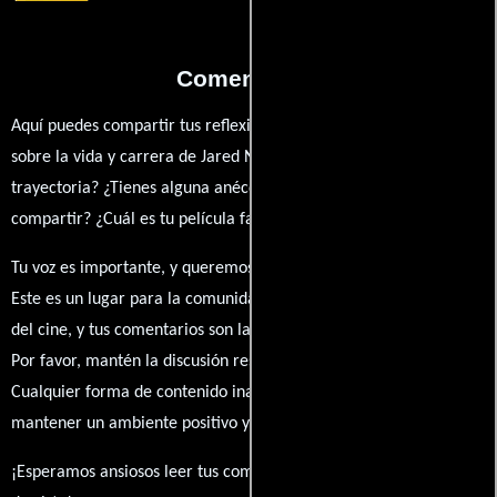
Comentarios
Aquí puedes compartir tus reflexiones, anécdotas y opiniones
sobre la vida y carrera de Jared Noe. ¿Qué te ha inspirado de su
trayectoria? ¿Tienes alguna anécdota personal que desees
compartir? ¿Cuál es tu película favorita en la que ha participado?
Tu voz es importante, y queremos escuchar tus pensamientos.
Este es un lugar para la comunidad de admiradores y amantes
del cine, y tus comentarios son la esencia de esta conversación.
Por favor, mantén la discusión respetuosa y constructiva.
Cualquier forma de contenido inapropiado será eliminado para
mantener un ambiente positivo y enriquecedor para todos.
¡Esperamos ansiosos leer tus comentarios y conocer tus puntos