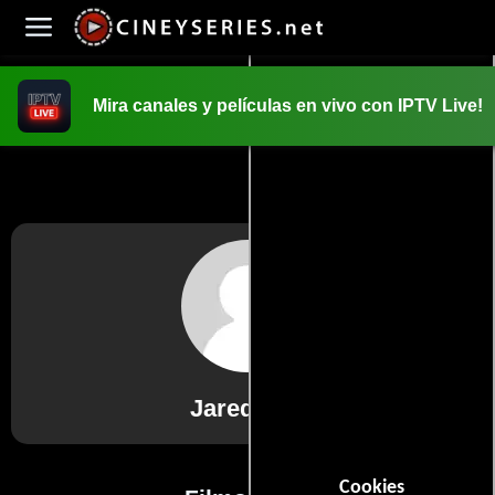
Mira canales y películas en vivo con IPTV Live!
INICIO
PELICULAS
Jared Noe
Cookies