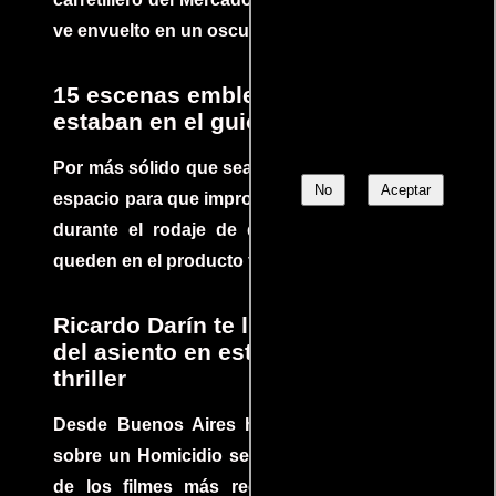
ve envuelto en un oscuro mundo de crimen
15 escenas emblemáticas que no
estaban en el guion
Por más sólido que sea un guión siempre hay
No
Aceptar
espacio para que improvisaciones que se dan
durante el rodaje de determinadas escenas
queden en el producto final.
Ricardo Darín te llevará al borde
del asiento en este increíble
thriller
Desde Buenos Aires hasta el mundo, Tesis
sobre un Homicidio se ha convertido en uno
de los filmes más recomendados del cine