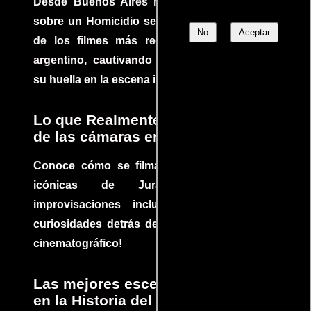
Desde Buenos Aires hasta el mundo, Tesis
sobre un Homicidio se ha convertido en uno
No
Aceptar
de los filmes más recomendados del cine
argentino, cautivando audiencias y dejando
su huella en la escena internacional.
Lo que Realmente Sucedió detrás
de las cámaras en Jurassic Park
Conoce cómo se filmaron algunas escenas
icónicas de Jurassic Park, con
improvisaciones incluidas. ¡Descubre las
curiosidades detrás del rodaje de un clásico
cinematográfico!
Las mejores escenas de acción
en la Historia del cine