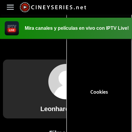
Mira canales y películas en vivo con IPTV Live!
INICIO
PELICULAS
Cookies
Leonhard Haskel