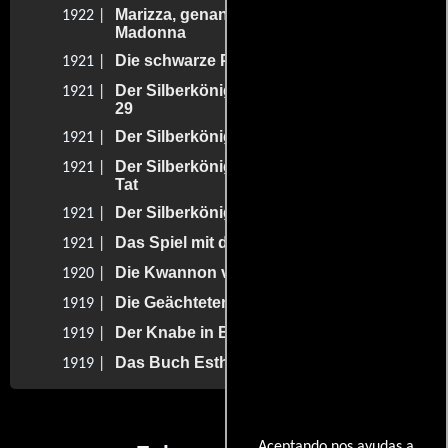
Marizza, genannt die Schmuggler-
1922 |
Madonna
Die schwarze Pantherin
1921 |
Der Silberkönig, 4. Teil - Rochesterstreet
1921 |
29
Der Silberkönig, 3. Teil - Claim 36
1921 |
Der Silberkönig, 2. Teil - Der Mann der
1921 |
Tat
Der Silberkönig, 1. Teil - Der 13. März
1921 |
Das Spiel mit dem Feuer
1921 |
Die Kwannon von Okadera
1920 |
Die Geächteten
1919 |
Der Knabe in Blau
1919 |
Das Buch Esther
1919 |
Aceptando nos ayudas a