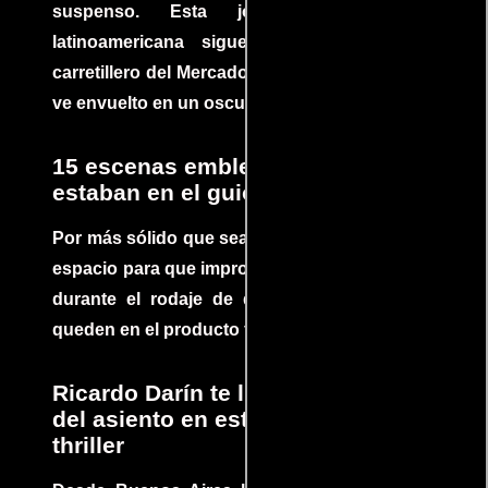
suspenso. Esta joya cinematográfica
latinoamericana sigue la historia de un
carretillero del Mercado 4 de Asunción que se
ve envuelto en un oscuro mundo de crimen
15 escenas emblemáticas que no
estaban en el guion
Por más sólido que sea un guión siempre hay
espacio para que improvisaciones que se dan
durante el rodaje de determinadas escenas
queden en el producto final.
Ricardo Darín te llevará al borde
del asiento en este increíble
thriller