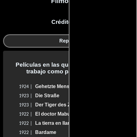
Filmografía
Créditos en:
Reparto
Películas en las que Leonhard Haskel
trabajo como parte del reparto
Gehetzte Menschen
1924 |
Die Straße
1923 |
Der Tiger des Zirkus Farini
1923 |
El doctor Mabuse
1922 |
La tierra en llamas
1922 |
Bardame
1922 |