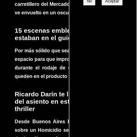
No
Aceptar
carretillero del Mercado 4 de Asunción que se
ve envuelto en un oscuro mundo de crimen
15 escenas emblemáticas que no
estaban en el guion
Por más sólido que sea un guión siempre hay
espacio para que improvisaciones que se dan
durante el rodaje de determinadas escenas
queden en el producto final.
Ricardo Darín te llevará al borde
del asiento en este increíble
thriller
Desde Buenos Aires hasta el mundo, Tesis
sobre un Homicidio se ha convertido en uno