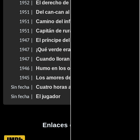
El derecho de nacer
1952 |
Del can-can al mambo
1951 |
Camino del infierno
1951 |
Capitán de rurales
1951 |
El príncipe del desierto
1947 |
¡Qué verde era mi padre!
1947 |
Cuando lloran los valientes
1947 |
Humo en los ojos
1946 |
Los amores de un torero
1945 |
Cuatro horas antes de morir
Sin fecha |
El jugador
Sin fecha |
Enlaces externos