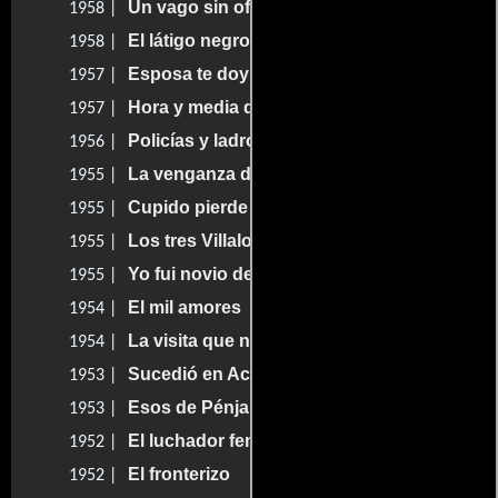
Un vago sin oficio
1958 |
El látigo negro
1958 |
Esposa te doy
1957 |
Hora y media de balazos
1957 |
Policías y ladrones
1956 |
La venganza de los Villalobos
1955 |
Cupido pierde a Paquita
1955 |
Los tres Villalobos
1955 |
Yo fui novio de Rosita Alvírez
1955 |
El mil amores
1954 |
La visita que no tocó el timbre
1954 |
Sucedió en Acapulco
1953 |
Esos de Pénjamo
1953 |
El luchador fenómeno
1952 |
El fronterizo
1952 |