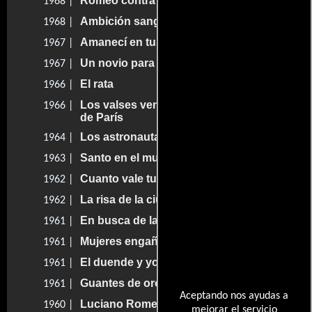
Romeo contra Julieta
1968 |
Ambición sangrienta
1968 |
Amanecí en tus brazos
1967 |
Un novio para dos hermanas
1967 |
El rata
1966 |
Los valses venían de Viena y los niños
1966 |
de París
Los astronautas
1964 |
Santo en el museo de cera
1963 |
Cuanto vale tu hijo
1962 |
La risa de la ciudad
1962 |
En busca de la muerte
1961 |
Mujeres engañadas
1961 |
El duende y yo
1961 |
Guantes de oro
1961 |
Aceptando nos ayudas a
Luciano Romero
1960 |
mejorar el servicio