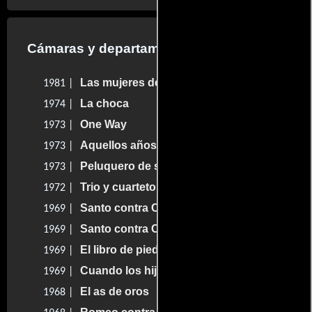
Cámaras y departamento de electricidad
Las mujeres de Jeremías
1981 |
La choca
1974 |
One Way
1973 |
Aquellos años
1973 |
Peluquero de señoras
1973 |
Trio y cuarteto
1972 |
Santo contra Capulina
1969 |
Santo contra Capulina
1969 |
El libro de piedra
1969 |
Cuando los hijos se van
1969 |
El as de oros
1968 |