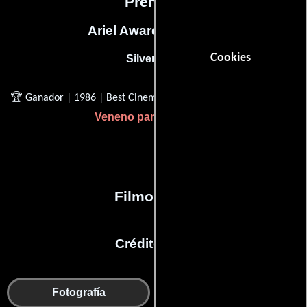
Premios
Ariel Awards, Mexico
Cookies
Silver Ariel
🏆 Ganador | 1986 | Best Cinematography (Mejor Fotografía)
Veneno para las hadas
Filmografía
Créditos en:
Departamento de
Fotografía
maquillaje