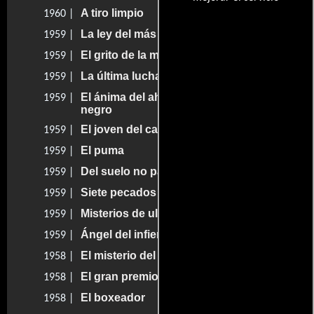
A tiro limpio
1960 |
La ley del más rápido
1959 |
El grito de la muerte
1959 |
La última lucha
1959 |
El ánima del ahorcado contra el latigo
1959 |
negro
El joven del carrito
1959 |
El puma
1959 |
Del suelo no paso
1959 |
Siete pecados
1959 |
Misterios de ultratumba
1959 |
Ángel del infierno
1959 |
El misterio del látigo negro
1958 |
El gran premio
1958 |
El boxeador
1958 |