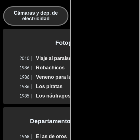
Cámaras y dep. de
electricidad
Fotografia
Viaje al paraíso
2010 |
Robachicos
1986 |
Veneno para las hadas
1986 |
Los piratas
1986 |
Los náufragos del Liguria
1985 |
Departamento de maquillaje
El as de oros
1968 |