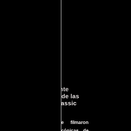
ará
Lo que Realmente
en
Sucedió detrás de las
cámaras en Jurassic
Park
a el
Conoce cómo se filmaron
 un
algunas escenas icónicas de