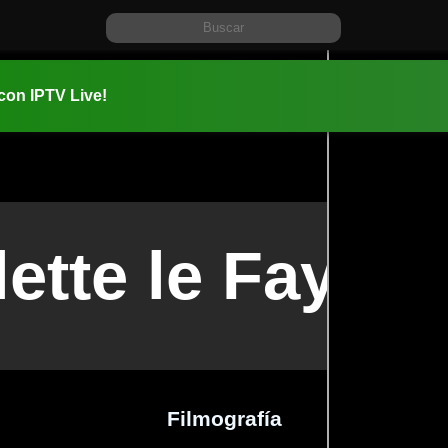
 con IPTV Live!
lette le Faye
Filmografía