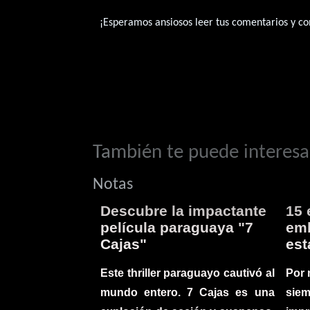
¡Esperamos ansiosos leer tus comentarios y con
También te puede interesar
Notas
Descubre la impactante
15 
película paraguaya "7
emb
Cajas"
est
Este thriller paraguayo cautivó al
Por 
mundo entero. 7 Cajas es una
sie