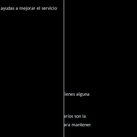
ayudas a mejorar el servicio
ha inspirado de su trayectoria? ¿Tienes alguna
amantes del cine, y tus comentarios son la
nido inapropiado será eliminado para mantener