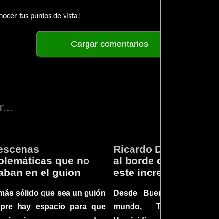
ocer tus puntos de vista!
Cargar comentarios
...
escenas
Ricardo Darín te llev
lemáticas que no
al borde del asiento 
aban en el guion
este increíble thriller
más sólido que sea un guión
Desde Buenos Aires hast
mpre hay espacio para que
mundo, Tesis sobre