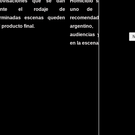
rovisaciones que se dan
Homicidio se ha converti
rante el rodaje de
uno de los filmes 
erminadas escenas queden
recomendados del c
l producto final.
argentino, cautiva
audiencias y dejando su h
en la escena internacional.