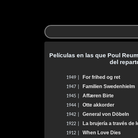
Películas en las que Poul Reum
del repart
For frihed og ret
1949 |
Familien Swedenhielm
1947 |
Affæren Birte
1945 |
Otte akkorder
1944 |
General von Döbeln
1942 |
La brujería a través de 
1922 |
When Love Dies
1912 |