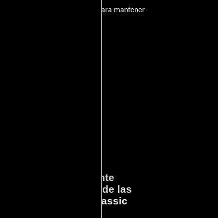
nido inapropiado será eliminado para mantener
ará
Lo que Realmente
en
Sucedió detrás de las
cámaras en Jurassic
Park