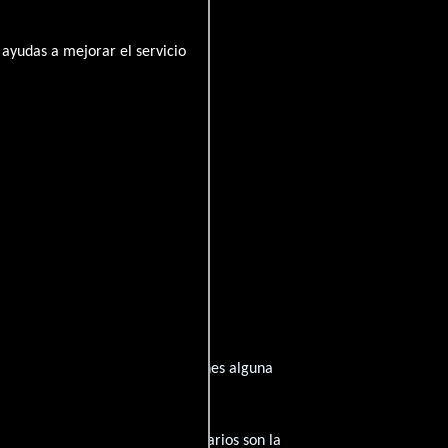
ayudas a mejorar el servicio
nspirado de su trayectoria? ¿Tienes alguna
amantes del cine, y tus comentarios son la