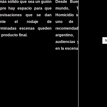
más sólido que sea un guión
Desde Buenos Aires hast
mpre hay espacio para que
mundo, Tesis sobre
rovisaciones que se dan
Homicidio se ha converti
rante el rodaje de
uno de los filmes 
erminadas escenas queden
recomendados del c
l producto final.
argentino, cautiva
audiencias y dejando su h
en la escena internacional.