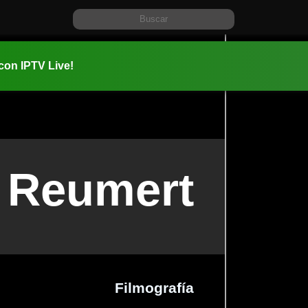
 con IPTV Live!
 Reumert
Filmografía