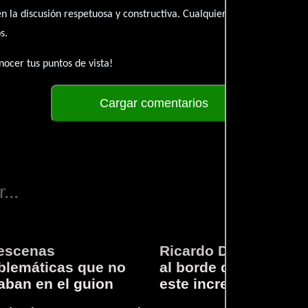
én la discusión respetuosa y constructiva. Cualquier forma de conte
s.
ocer tus puntos de vista!
Cargar comentarios
...
escenas
Ricardo Darín te llev
lemáticas que no
al borde del asiento 
aban en el guion
este increíble thriller