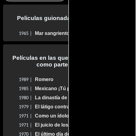
Peliculas guionadas por Rubén Rojo
Mar sangriento
1965 |
Películas en las que Rubén Rojo trabajo
como parte del reparto
Romero
1989 |
Mexicano ¡Tú puedes!
1985 |
La dinastía de Dracula
1980 |
El látigo contra Satanás
1979 |
Como un ídolo de arena
1971 |
El juicio de los hijos
1971 |
El último día de la guerra
1970 |