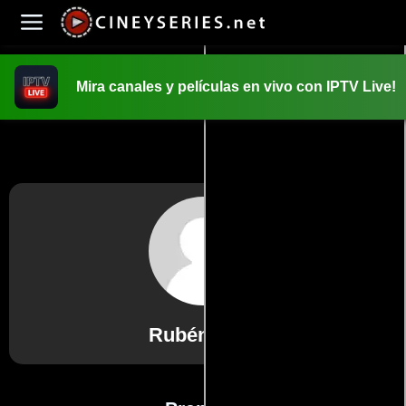
Mira canales y películas en vivo con IPTV Live!
INICIO
PELICULAS
Rubén Rojo