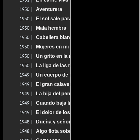
1951 |
Aventurera
1950 |
El sol sale para todos
1950 |
Mala hembra
1950 |
Cabellera blanca
1950 |
Mujeres en mi vida
1950 |
Un grito en la noche
1950 |
La liga de las muchachas
1950 |
Un cuerpo de mujer
1949 |
El gran calavera
1949 |
La hija del penal
1949 |
Cuando baja la marea
1949 |
El dolor de los hijos
1949 |
Dueña y señora
1948 |
Algo flota sobre el agua
1948 |