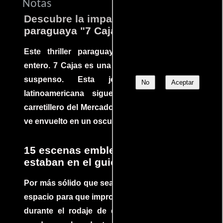
Notas
Descubre la impactante película
paraguaya "7 Cajas"
Este thriller paraguayo cautivó al mundo
entero. 7 Cajas es una explosión de acción y
suspenso. Esta joya cinematográfica
No
Aceptar
latinoamericana sigue la historia de un
carretillero del Mercado 4 de Asunción que se
ve envuelto en un oscuro mundo de crimen
15 escenas emblemáticas que no
estaban en el guion
Por más sólido que sea un guión siempre hay
espacio para que improvisaciones que se dan
durante el rodaje de determinadas escenas