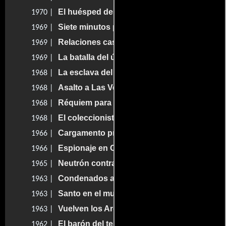
El huésped del sevillano
1970 |
Siete minutos para morir
1969 |
Relaciones casi públicas
1969 |
La batalla del último Panzer
1969 |
La esclava del paraíso
1968 |
Asalto a Las Vegas
1968 |
Réquiem para el gringo
1968 |
El coleccionista de cadáveres
1968 |
Cargamento prohibido
1966 |
Espionaje en Casablanca
1966 |
Neutrón contra el criminal sádico
1965 |
Condenados a muerte
1963 |
Santo en el museo de cera
1963 |
Vuelven los Argumedo
1963 |
El barón del terror
1962 |