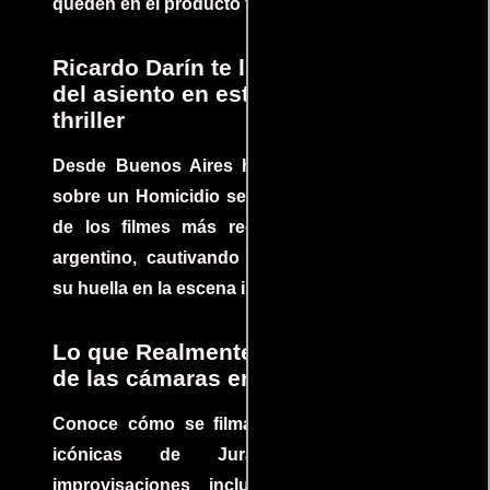
queden en el producto final.
Ricardo Darín te llevará al borde
del asiento en este increíble
thriller
Desde Buenos Aires hasta el mundo, Tesis
sobre un Homicidio se ha convertido en uno
de los filmes más recomendados del cine
argentino, cautivando audiencias y dejando
su huella en la escena internacional.
Lo que Realmente Sucedió detrás
de las cámaras en Jurassic Park
Conoce cómo se filmaron algunas escenas
icónicas de Jurassic Park, con
improvisaciones incluidas. ¡Descubre las