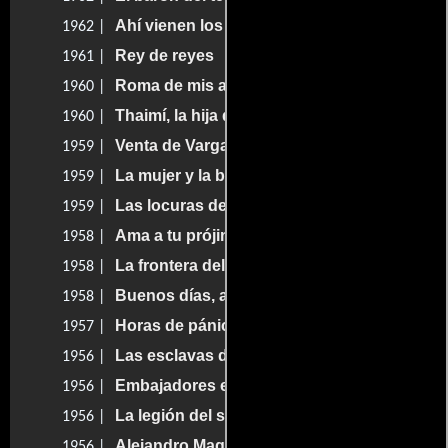
Ahí vienen los Argumedo
1962 |
Rey de reyes
1961 |
Roma de mis amores
1960 |
Thaimí, la hija del pescador
1960 |
Venta de Vargas
1959 |
La mujer y la bestia
1959 |
Las locuras de Bárbara
1959 |
Ama a tu prójimo
1958 |
La frontera del miedo
1958 |
Buenos días, amor
1958 |
Horas de pánico
1957 |
Las esclavas de Cartago
1956 |
Embajadores en el Infierno
1956 |
La legión del silencio
1956 |
Alejandro Magno
1956 |