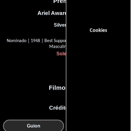
Premios
Ariel Awards, Mexico
Silver Ariel
Cookies
Nominado | 1948 | Best Supporting Actor (Mejor Coactuación
Masculina)
Soledad
Filmografía
Créditos en:
Guion
Reparto