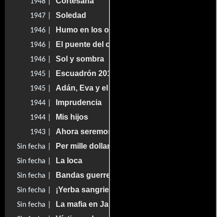
Cortesana
1948 |
Soledad
1947 |
Humo en los ojos
1946 |
El puente del castigo
1946 |
Sol y sombra
1946 |
Escuadrón 201
1945 |
Adán, Eva y el diablo
1945 |
Imprudencia
1944 |
Mis hijos
1944 |
Ahora seremos felices
1943 |
Per mille dollari al giorno
Sin fecha |
La loca
Sin fecha |
Bandas guerreras
Sin fecha |
¡Yerba sangrienta!
Sin fecha |
La mafia en Jalisco
Sin fecha |