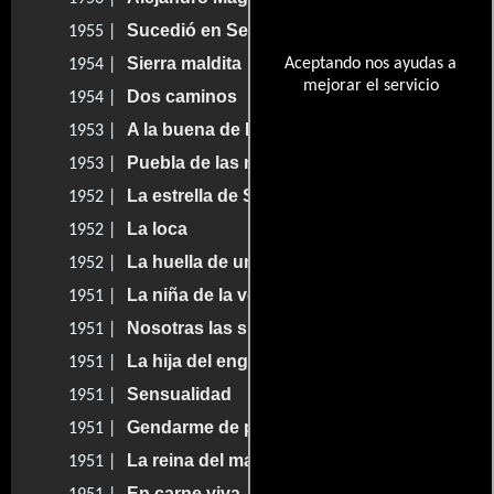
Sucedió en Sevilla
1955 |
Sierra maldita
Aceptando nos ayudas a
1954 |
mejorar el servicio
Dos caminos
1954 |
A la buena de Dios
1953 |
Puebla de las mujeres
1953 |
La estrella de Sierra Morena
1952 |
La loca
1952 |
La huella de unos labios
1952 |
La niña de la venta
1951 |
Nosotras las sirvientas
1951 |
La hija del engaño
1951 |
Sensualidad
1951 |
Gendarme de punto
1951 |
La reina del mambo
1951 |
En carne viva