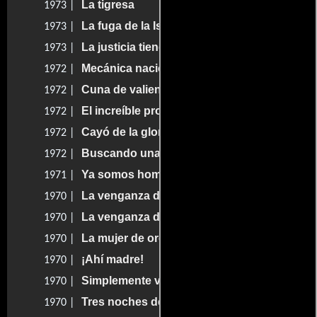
La tigresa
1973 |
La fuga de la Isla del Diablo
1973 |
La justicia tiene doce años
1973 |
Mecánica nacional
1972 |
Cuna de valientes
1972 |
El increíble profesor Zovek
1972 |
Cayó de la gloria el diablo
1972 |
Buscando una sonrisa
1972 |
Ya somos hombres
1971 |
La venganza de las mujeres vampiro
1970 |
La venganza de las mujeres vampiro
1970 |
La mujer de oro
1970 |
¡Ahí madre!
1970 |
Simplemente vivir
1970 |
Tres noches de locura
1970 |