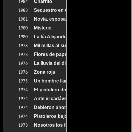
Charrito
1984 |
Secuestro en Acapulco
1983 |
Novia, esposa y amante
1981 |
Misterio
1980 |
La tía Alejandra
1980 |
Mil millas al sur
1978 |
Flores de papel
1978 |
La lluvia del diablo
1976 |
Zona roja
1976 |
Un hombre llamado Viernes
1975 |
El pistolero del diablo
1974 |
Ante el cadáver de un líder
1974 |
Debieron ahorcarlos antes
1974 |
Pistoleros bajo el sol
1974 |
Nosotros los feos
1973 |