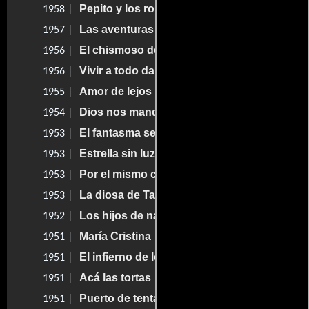
Pepito y los robachicos
1958 |
Las aventuras de Pito Pérez
1957 |
El chismoso de la ventana
1956 |
Vivir a todo dar
1956 |
Amor de lejos
1955 |
Dios nos manda vivir
1954 |
El fantasma se enamora
1953 |
Estrella sin luz
1953 |
Por el mismo camino
1953 |
La diosa de Tahití
1953 |
Los hijos de nadie
1952 |
María Cristina
1951 |
El infierno de los pobres
1951 |
Acá las tortas
1951 |
Puerto de tentación
1951 |