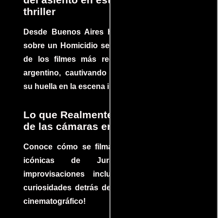
thriller
Desde Buenos Aires hasta el mundo, Tesis
sobre un Homicidio se ha convertido en uno
de los filmes más recomendados del cine
argentino, cautivando audiencias y dejando
su huella en la escena internacional.
Lo que Realmente Sucedió detrás
de las cámaras en Jurassic Park
Conoce cómo se filmaron algunas escenas
icónicas de Jurassic Park, con
improvisaciones incluidas. ¡Descubre las
curiosidades detrás del rodaje de un clásico
cinematográfico!