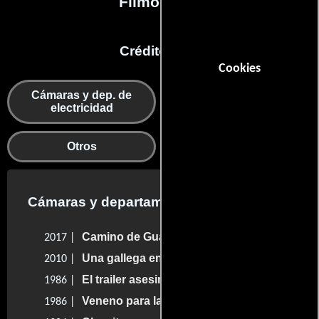
Filmografía
Créditos en:
Cookies
Cámaras y dep. de
Gestión de
electricidad
producción
Otros
Cámaras y departamento de electricidad
Camino de Guanajuato
2017 |
Una gallega en La Habana
2010 |
El trailer asesino
1986 |
Veneno para las hadas
1986 |