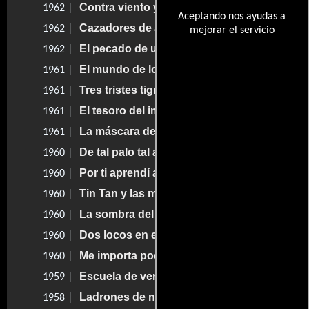
Contra viento y marea
1962 |
Aceptando nos ayudas a
Cazadores de asesinos
1962 |
mejorar el servicio
El pecado de una madre
1962 |
El mundo de los vampiros
1961 |
Tres tristes tigres
1961 |
El tesoro del indito
1961 |
La máscara de la muerte
1961 |
De tal palo tal astilla
1960 |
Por ti aprendí a querer
1960 |
Tin Tan y las modelos
1960 |
La sombra del Caudillo
1960 |
Dos locos en escena
1960 |
Me importa poco
1960 |
Escuela de verano
1959 |
Ladrones de niños
1958 |