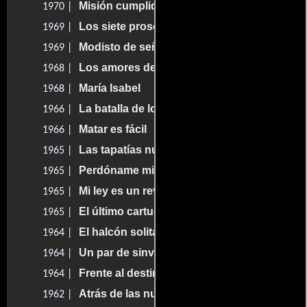
Misión cumplida
1970 |
Los siete proscritos
1969 |
Modisto de señoras
1969 |
Los amores de Juan Charrasqueado
1968 |
María Isabel
1968 |
La batalla de los pasteles
1966 |
Matar es fácil
1966 |
Las tapatías nunca pierden
1965 |
Perdóname mi vida
1965 |
Mi ley es un revólver
1965 |
El último cartucho
1965 |
El halcón solitario
1964 |
Un par de sinvergüenzas
1964 |
Frente al destino
1964 |
Atrás de las nubes
1962 |