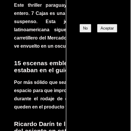
Este thriller paraguayo cautivó al mundo
entero. 7 Cajas es una explosión de acción y
suspenso. Esta joya cinematográfica
No
Aceptar
latinoamericana sigue la historia de un
carretillero del Mercado 4 de Asunción que se
ve envuelto en un oscuro mundo de crimen
15 escenas emblemáticas que no
estaban en el guion
Por más sólido que sea un guión siempre hay
espacio para que improvisaciones que se dan
durante el rodaje de determinadas escenas
queden en el producto final.
Ricardo Darín te llevará al borde
del asiento en este increíble