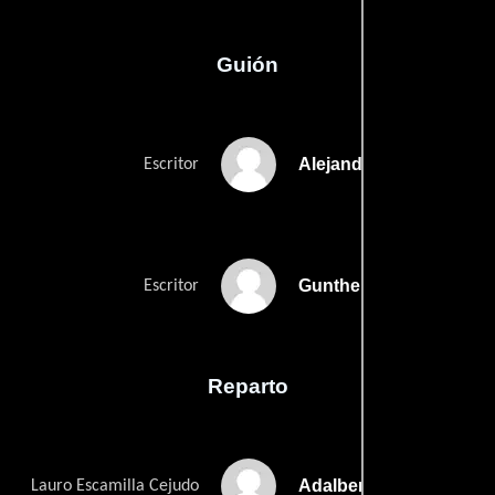
Guión
Alejandro Galindos
Escritor
Gunther Gerszos
Escritor
Reparto
Adalberto Martínez
Lauro Escamilla Cejudo