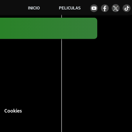
INICIO
PELICULAS
)
6
Cookies
in (100 minutos).
Crimen
Misterio
,
y
.