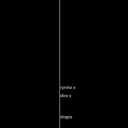
oviedb
Adalberto Martínez
quien interpreta a
cos
personificando a Doña Remedios y
minutos), esta película tiene diálogos