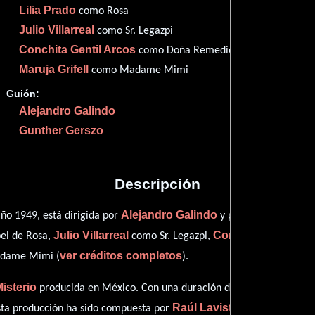
Lilia Prado
como Rosa
Imdb
72
Julio Villarreal
Them
como Sr. Legazpi
63
Conchita Gentil Arcos
como Doña Remedios
Maruja Grifell
como Madame Mimi
Guión:
Proveedores
Alejandro Galindo
Gunther Gerszo
Descripción
Alejandro Galindo
ño 1949, está dirigida por
y protagonizada por
Julio Villarreal
Conchita Gentil Ar
el de Rosa,
como Sr. Legazpi,
ver créditos completos
adame Mimi (
).
isterio
producida en México. Con una duración de 01 hr 40 min (100 
Raúl Lavista
sta producción ha sido compuesta por
.