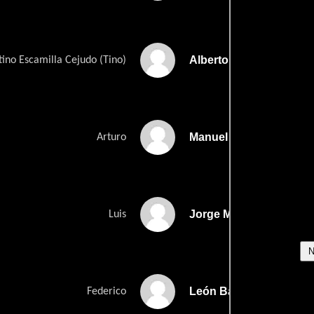
Alberto Mariscal
ino Escamilla Cejudo (Tino)
Manuel de la Vega
Arturo
Jorge Martínez de Hoy
Luis
León Barroso
Federico