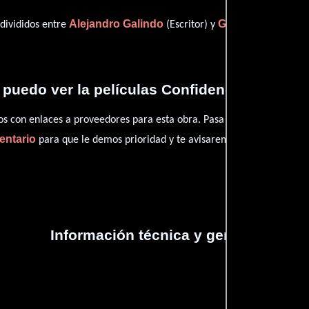
Alejandro Galindo
Gunther Gerszo
 divididos entre
(Escritor) y
(
puedo ver la películas Confidencias de un r
con enlaces a proveedores para esta obra. Pasa por nuestro catál
entario
para que le demos prioridad y te avisaremos cuando se encu
Información técnica y general