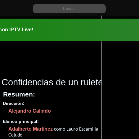
 con IPTV Live!
Confidencias de un ruletero
(1949
Resumen:
Dirección:
Información:
Alejandro Galindo
1949-12-1
01 hr 40 m
Elenco principal:
Comedia
Adalberto Martínez
como Lauro Escamilla
Cejudo
✮68