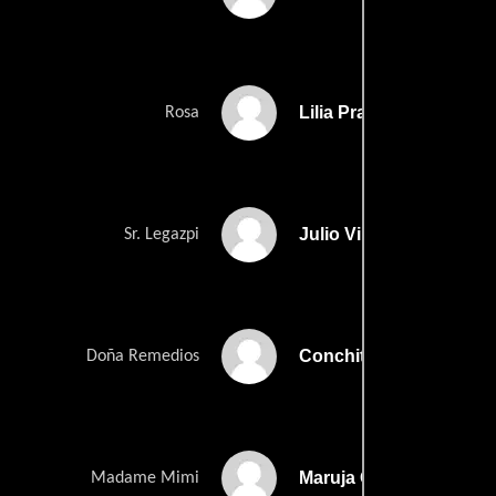
Lilia Prado
Rosa
Julio Villarreal
Sr. Legazpi
Conchita Gentil Arcos
Doña Remedios
Maruja Grifell
Madame Mimi