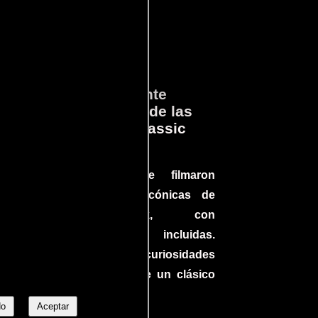
ará
Lo que Realmente
en
Sucedió detrás de las
cámaras en Jurassic
Park
a el
Conoce cómo se filmaron
 un
algunas escenas icónicas de
do en
Jurassic Park, con
más
improvisaciones incluidas.
ine
¡Descubre las curiosidades
ndo
detrás del rodaje de un clásico
uella
cinematográfico!
No
Aceptar