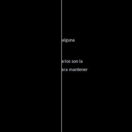
irado de su trayectoria? ¿Tienes alguna
amantes del cine, y tus comentarios son la
nido inapropiado será eliminado para mantener