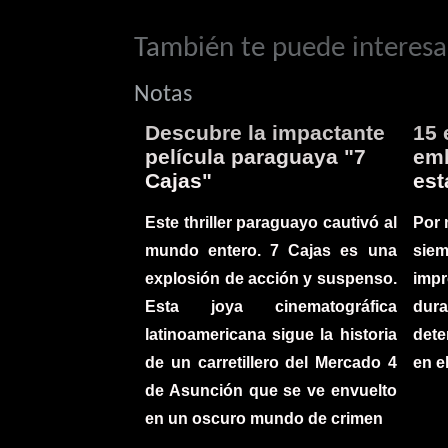
También te puede interesar
Notas
Descubre la impactante
15 
película paraguaya "7
emb
Cajas"
est
Este thriller paraguayo cautivó al
Por 
mundo entero. 7 Cajas es una
sie
explosión de acción y suspenso.
imp
Esta joya cinematográfica
du
latinoamericana sigue la historia
det
de un carretillero del Mercado 4
en e
de Asunción que se ve envuelto
en un oscuro mundo de crimen