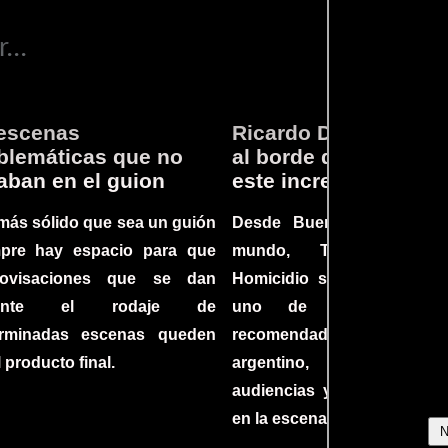
...
escenas
Ricardo Darín te llev
lemáticas que no
al borde del asiento 
aban en el guion
este increíble thriller
más sólido que sea un guión
Desde Buenos Aires hast
mpre hay espacio para que
mundo, Tesis sobre
rovisaciones que se dan
Homicidio se ha converti
rante el rodaje de
uno de los filmes 
erminadas escenas queden
recomendados del c
l producto final.
argentino, cautiva
audiencias y dejando su h
en la escena internacional.