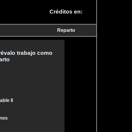
Créditos en:
Reparto
révalo trabajo como
arto
ble II
anes