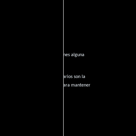
inspirado de su trayectoria? ¿Tienes alguna
amantes del cine, y tus comentarios son la
nido inapropiado será eliminado para mantener