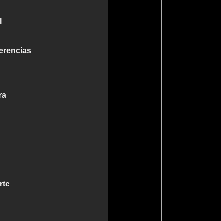
I
ferencias
ra
rte