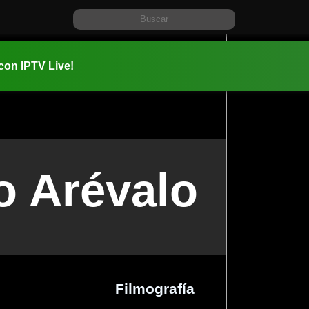
 con IPTV Live!
o Arévalo
Filmografía