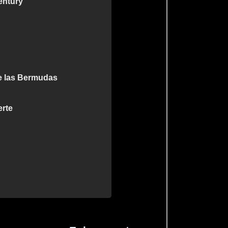
entury
de las Bermudas
erte