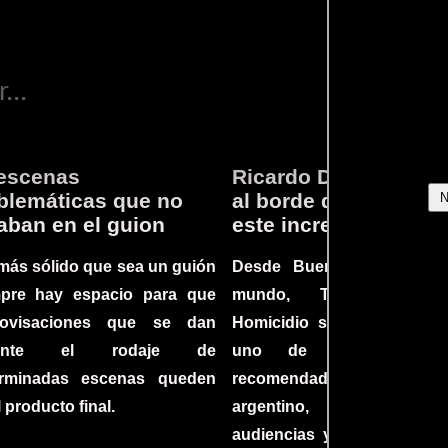
...
escenas
Ricardo Darín te llev
lemáticas que no
al borde del asiento 
aban en el guion
este increíble thriller
más sólido que sea un guión
Desde Buenos Aires hast
mpre hay espacio para que
mundo, Tesis sobre
rovisaciones que se dan
Homicidio se ha converti
rante el rodaje de
uno de los filmes 
erminadas escenas queden
recomendados del c
l producto final.
argentino, cautiva
audiencias y dejando su h