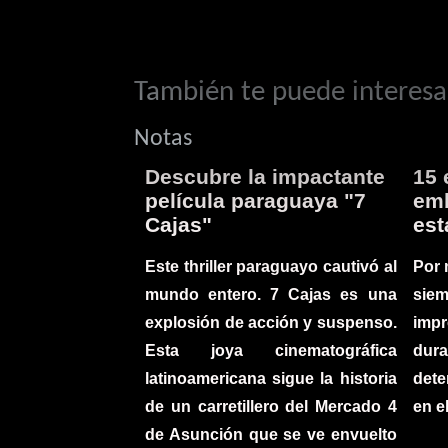
También te puede interesar
Notas
Descubre la impactante
15 
película paraguaya "7
emb
Cajas"
est
Este thriller paraguayo cautivó al
Por 
mundo entero. 7 Cajas es una
sie
explosión de acción y suspenso.
imp
Esta joya cinematográfica
du
latinoamericana sigue la historia
det
de un carretillero del Mercado 4
en e
de Asunción que se ve envuelto