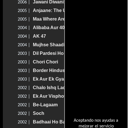
Jawani Diwani: A Youthful Joyride
2006 |
Anjaane: The Unkown
2005 |
Maa Where Are You...
2005 |
Alibaba Aur 40 Chor
2004 |
AK 47
2004 |
Mujhse Shaadi Karogi
2004 |
Dil Pardesi Ho Gayaa
2003 |
Chori Chori
2003 |
Border Hindustan Ka
2003 |
Ek Aur Ek Gyarah: By Hook or by Crook
2003 |
Chalo Ishq Ladaaye
2002 |
Ek Aur Visphot
2002 |
Be-Lagaam
2002 |
Soch
2002 |
Aceptando nos ayudas a
Badhaai Ho Badhaai
2002 |
mejorar el servicio