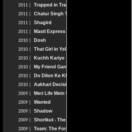
Trapped in Tradition: Rivaaz
2011 |
Chatur Singh Two Star
2011 |
Shagird
2011 |
Masti Express
2011 |
Dosh
2010 |
That Girl in Yellow Boots
2010 |
Kuchh Kariye
2010 |
My Friend Ganesha 3
2010 |
Do Dilon Ke Khel Mein
2010 |
Aakhari Decision
2010 |
Meri Life Mein Uski Wife
2009 |
Wanted
2009 |
Shadow
2009 |
Shortkut - The Con Is On
2009 |
Team: The Force
2009 |