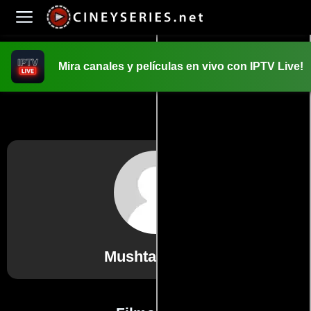
Mira canales y películas en vivo con IPTV Live!
INICIO
PELICULAS
Mushtaq Khan