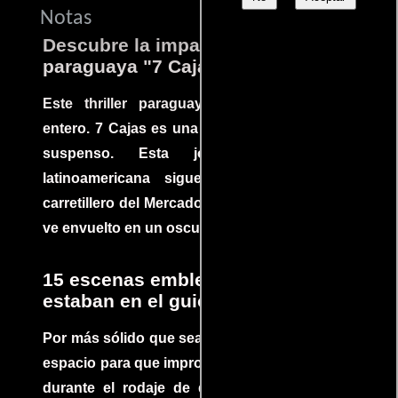
Notas
Descubre la impactante película
paraguaya "7 Cajas"
Este thriller paraguayo cautivó al mundo
entero. 7 Cajas es una explosión de acción y
suspenso. Esta joya cinematográfica
latinoamericana sigue la historia de un
carretillero del Mercado 4 de Asunción que se
ve envuelto en un oscuro mundo de crimen
15 escenas emblemáticas que no
estaban en el guion
Por más sólido que sea un guión siempre hay
espacio para que improvisaciones que se dan
durante el rodaje de determinadas escenas