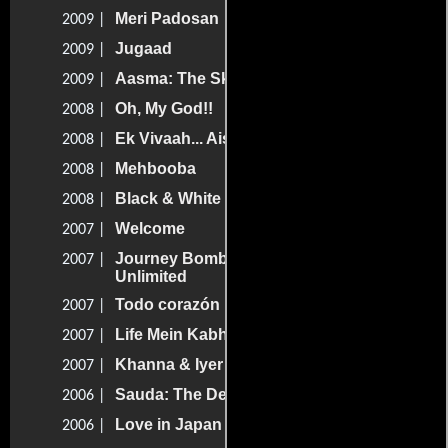
Meri Padosan
2009 |
Jugaad
2009 |
Aasma: The Sky Is the Limit
2009 |
Oh, My God!!
2008 |
Ek Vivaah... Aisa Bhi
2008 |
Mehbooba
2008 |
Black & White
2008 |
Welcome
2007 |
Journey Bombay to Goa: Laughter
2007 |
Unlimited
Todo corazón
2007 |
Life Mein Kabhie Kabhiee
2007 |
Khanna & Iyer
2007 |
Sauda: The Deal
2006 |
Love in Japan
2006 |