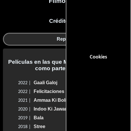
Filmografía
Créditos en:
Reparto
Cookies
Películas en las que Mushtaq Khan trabajo
como parte del reparto
Gaali Galoj
2022 |
Felicitaciones por la boda
2022 |
Ammaa Ki Boli
2021 |
Indoo Ki Jawani
2020 |
Bala
2019 |
Stree
2018 |