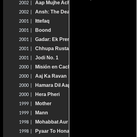
Aap Mujhe Achche Lagne Lage
2002 |
Ansh: The Deadly Part
2002 |
Ittefaq
2001 |
Boond
2001 |
Gadar: Ek Prem Katha
2001 |
Chhupa Rustam: A Musical Thriller
2001 |
Jodi No. 1
2001 |
Misión en Cachemira
2000 |
Aaj Ka Ravan
2000 |
Hamara Dil Aapke Paas Hai
2000 |
Hera Pheri
2000 |
Mother
1999 |
Mann
1999 |
Mohabbat Aur Jung
1998 |
Pyaar To Hona Hi Tha
1998 |