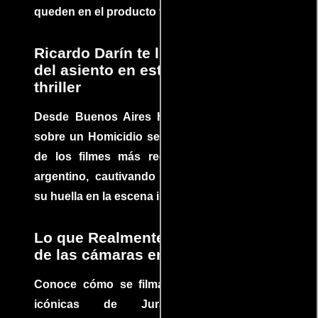
queden en el producto final.
Ricardo Darín te llevará al borde
del asiento en este increíble
thriller
Desde Buenos Aires hasta el mundo, Tesis
sobre un Homicidio se ha convertido en uno
de los filmes más recomendados del cine
argentino, cautivando audiencias y dejando
su huella en la escena internacional.
Lo que Realmente Sucedió detrás
de las cámaras en Jurassic Park
Conoce cómo se filmaron algunas escenas
icónicas de Jurassic Park, con