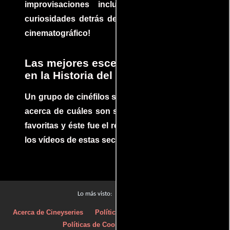
improvisaciones incluidas. ¡Descubre las
curiosidades detrás del rodaje de un clásico
cinematográfico!
Las mejores escenas de acción
en la Historia del cine
Un grupo de cinéfilos se juntaron para debatir
acerca de cuáles son sus escenas de acción
favoritas y éste fue el resultado. No te pierdas
los vídeos de estas secuencias inolvidables.
Películas
Lo más visto:
Acerca de Cineyseries
Políticas de privacidad
Aviso Legal
Políticas de Cookies
Contacto