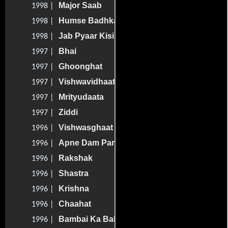
Major Saab
1998 |
Humse Badhkar Kaun: The Entertainer
1998 |
Jab Pyaar Kisise Hota Hai
1998 |
Bhai
1997 |
Ghoonghat
1997 |
Vishwavidhaata
1997 |
Mrityudaata
1997 |
Ziddi
1997 |
Vishwasghaat
1996 |
Apne Dam Par
1996 |
Rakshak
1996 |
Shastra
1996 |
Krishna
1996 |
Chaahat
1996 |
Bambai Ka Babu
1996 |