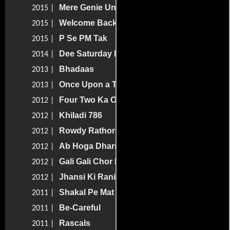
Mere Genie Uncle
2015 |
Welcome Back
2015 |
P Se PM Tak
2015 |
Dee Saturday Night
2014 |
Bhadaas
2013 |
Once Upon a Time in Mumbai Dobaara!
2013 |
Four Two Ka One
2012 |
Khiladi 786
2012 |
Rowdy Rathore
2012 |
Ab Hoga Dharna Unlimited
2012 |
Gali Gali Chor Hai
2012 |
Jhansi Ki Rani Laxmibai
2012 |
Shakal Pe Mat Ja
2011 |
Be-Careful
2011 |
Rascals
2011 |