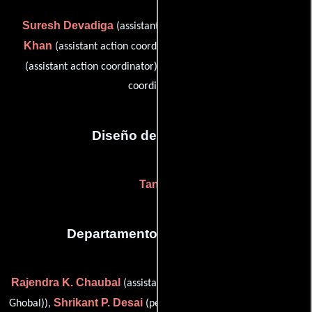
Suresh Devadiga
Parvez
(assistant action coordinator),
Khan
Shehzad Mansoor
(assistant action coordinator),
Shakoor Pathan
(assistant action coordinator) y
(action
coordinator)
Diseño de vestuario
Tantra
Departamento de maquillaje
Rajendra K. Chaubal
(assistant makeup artist (as Rajendra K.
Shrikant P. Desai
Ghobal)),
(personal makeup artist (as Srikant