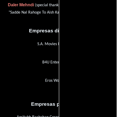
Daler Mehndi
(special thanks: special appearance on song
"Sadde Nal Rahoge To Aish Karoge" (as Mr. Daler Mehndi))
Empresas distribuidoras
S.A. Movies International
B4U Entertainment
Eros Worldwide
Empresas productoras