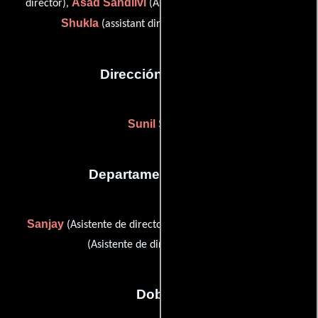
Asad Sandilvi
Ajay
director),
(Asistente de dirección) y
Shukla
(assistant director (as Ajay Sukla))
Dirección artística
Sunil Singh
Departamento de arte
Sanjay
Karam Singh
(Asistente de director artístico) y
(Asistente de director artístico)
Dobles