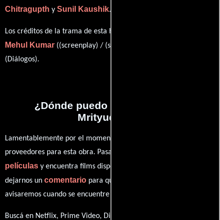
Chitragupth
Sunil Kaushik
y
.
Los créditos de la trama de esta historia están divididos entre
Mehul Kumar
Jalees Sherwani
((screenplay) / (story)) y
(Diálogos).
¿Dónde puedo ver la películas
Mrityudaata?
Lamentablemente por el momento no contamos con enlaces a
proveedores para esta obra. Pasa por nuestro catálogo de
películas
y encuentra films disponibles. También puedes
comentario
dejarnos un
para que le demos prioridad y te
avisaremos cuando se encuentre disponible
Buscá en Netflix, Prime Video, Disney+