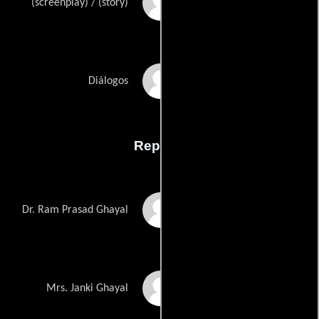
Mehul Kumars
(screenplay) / (story)
Jalees Sherwanis
Diálogos
Reparto
Amitabh Bachchan
Dr. Ram Prasad Ghayal
Dimple Kapadia
Mrs. Janki Ghayal