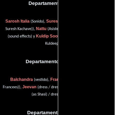
Departamento de sonido
Sarosh Italia
Suresh Kachve
(Sonido),
(sound assistant (as
Nattu
Lala Rajkiran
Suresh Kachave)),
(Asistente de sonido),
Kuldip Sood
(sound effects) y
(sound re-recordist: ARS (as
Kuldeep Sood))
Departamento de vestuario
Balchandra
Francis
(vestido),
(dressman assistant (as
Jeevan
Shashi
Francees)),
(dress / dressman assistant) y
(dress
(as Shasi) / dressman assistant)
Departamento de editorial