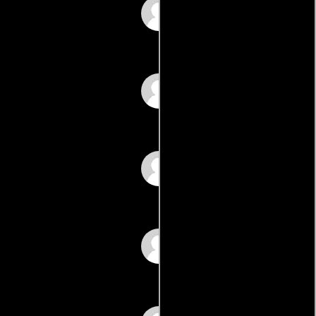
Sandhya Paindarkar
Pushpa Parekh
Aarti
Parvez Khan