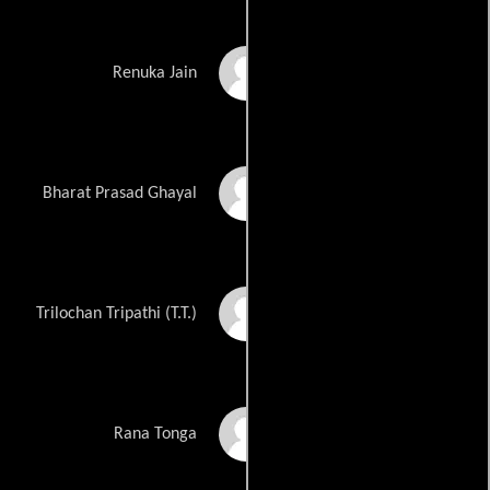
Karisma Kapoor
Renuka Jain
Arbaaz Ali Khan
Bharat Prasad Ghayal
Paresh Rawal
Trilochan Tripathi (T.T.)
Mukesh Rishi
Rana Tonga