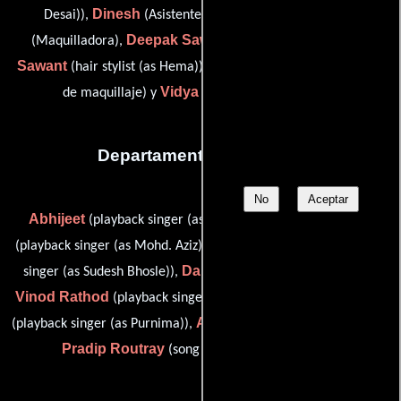
Dinesh
Rajendra
Desai)),
(Asistente de maquillaje),
Deepak Sawant
Hema
(Maquilladora),
(Maquilladora),
Sawant
Sandeep Thakur
(hair stylist (as Hema)),
(Asistente
Vidya
de maquillaje) y
(hair stylist (as Vidhya))
Departamento de musica
No
Aceptar
Abhijeet
Mohammed Aziz
(playback singer (as Abhijit)),
Sudesh Bhonsle
(playback singer (as Mohd. Aziz)),
(playback
Daler Mehndi
singer (as Sudesh Bhosle)),
(playback singer),
Vinod Rathod
Sameer
Poornima
(playback singer),
(lírico),
Alka Yagnik
(playback singer (as Purnima)),
(playback singer) y
Pradip Routray
(song recording engineer (u))