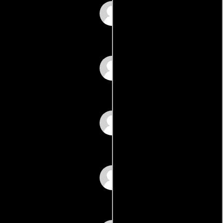
Zubair Khan
Brijesh Tripathi
Mahesh Bhatt
Taneja