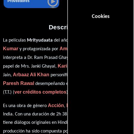
Proveedores
Cookies
Descripción
Mehul
La películas
Mrityudaata
del año 1997, está dirigida por
Kumar
Amitabh Bachchan
y protagonizada por
quien
Dimple Kapadia
interpreta a Dr. Ram Prasad Ghayal,
en el
Karisma Kapoor
papel de Mrs. Janki Ghayal,
como Renuka
Arbaaz Ali Khan
Jain,
personificando a Bharat Prasad Ghayal y
Paresh Rawal
desempeñando el papel de Trilochan Tripathi
ver créditos completos
(T.T.) (
).
Acción
Drama
Musical
Es una obra de género
,
y
producida en
India. Con una duración de 2h 38m (158 minutos), esta película
tiene diálogos originales en
Hindi
. La banda sonora para esta
Anand Chitragupth
Milind
producción ha sido compuesta por
,