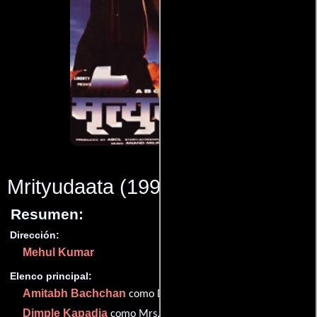
Mrityudaata
(1997)
Resumen:
Dirección:
Mehul Kumar
Elenco principal:
Amitabh Bachchan
como Dr. Ram Prasad Ghayal
Dimple Kapadia
como Mrs. Janki Ghayal