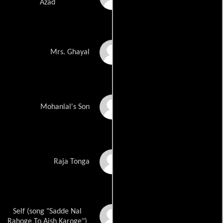
Azad
Farida Jalal
Mrs. Ghayal
Aashif Sheikh
Mohanlal's Son
Deepak Tijori
Raja Tonga
Self (song "Sadde Nal
Daler Mehndi
Rahoge To Aish Karoge")