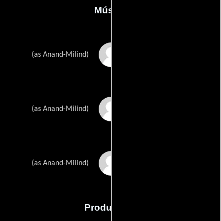
Música
Anand Chitragupth
(as Anand-Milind)
Milind Chitragupth
(as Anand-Milind)
Sunil Kaushik
(as Anand-Milind)
Producción