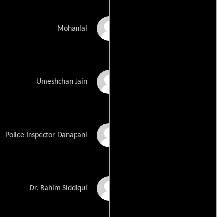
Ashish Vidyarthi
Mohanlal
Tiku Talsania
Umeshchan Jain
Mushtaq Khan
Police Inspector Danapani
Avtar Gill
Dr. Rahim Siddiqui