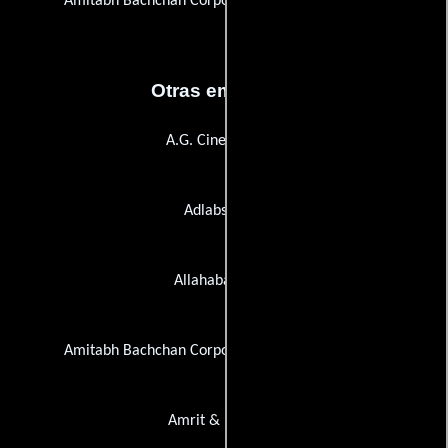
Amitabh Bachchan Corporation Limited (A.B.C.L.)
Otras empresas
A.G. Cine Services
Adlabs Films
Allahabad Bank
Amitabh Bachchan Corporation Limited (A.B.C.L.)
Amrit & Rajiv Co.