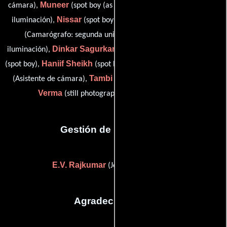
Muneer
Narayan
cámara),
(spot boy (as Munir)),
(Técnicos de
Nissar
Pramod Pathak
iluminación),
(spot boy (as Nissar)),
Rashid
(Camarógrafo: segunda unidad),
(Técnicos de
Dinkar Sagurkar
Sanjay
iluminación),
(Asistente de cámara),
Haniif Sheikh
Shrikant Takle
(spot boy),
(spot boy (as Hanef)),
Tambi
Anand Prakash
(Asistente de cámara),
(spot boy) y
Verma
(still photographer (as Anand Verma))
Gestión de producción
E.V. Rajkumar
(Jefe de producción)
Agradecimientos