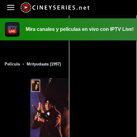
Mira canales y películas en vivo con IPTV Live!
INICIO
PELICULAS
Película
Mrityudaata (1997)
>