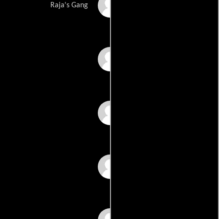
Gavin Packard
Raja's Gang
Chachi
Janardhan Parab
Jaya Pillai J.K.