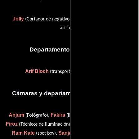
Jolly
Sunil Wadekar
(Cortador de negativos) y
(Editor
asistente)
Departamento de transporte
Arif Bloch
(transportation (as Arif Blooch))
Cámaras y departamento de electricidad
Anjum
Fakira
(Fotógrafo),
(lighting technician (as Faqira)),
Firoz
Jackob
(Técnicos de iluminación),
(spot boy (as Jacob)),
Ram Kate
Sanjay Khanzode
(spot boy),
(Asistente de