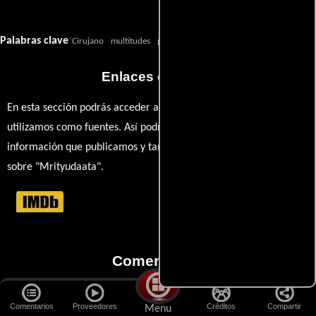
Palabras clave
Cirujano
multitudes
prisión
cirujano
Enlaces externos
En esta sección podrás acceder a los recursos externos que
utilizamos como fuentes. Así podrás chequear toda la
información que publicamos y también ampliar tu conocimiento
sobre "Mrityudaata".
Comentarios
Aquí, la magia del cine cobra vida a través de tus opiniones. ¿Qué
Comentarios
Proveedores
Créditos
Compartir
Menu
te llevó ver esta película? ¿Eres fan de Mehul Kumar, Amitabh