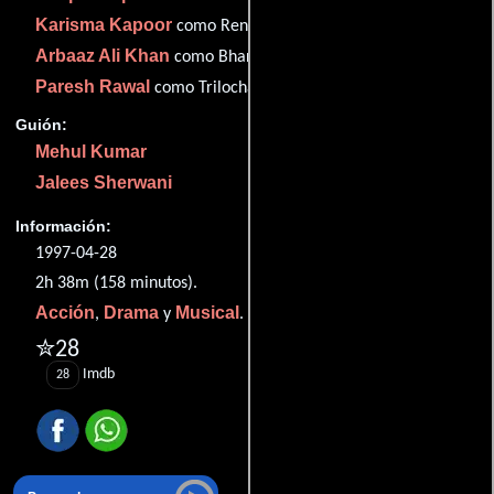
Karisma Kapoor
como Renuka Jain
Arbaaz Ali Khan
como Bharat Prasad Ghayal
Paresh Rawal
como Trilochan Tripathi (T.T.)
Guión:
Mehul Kumar
Jalees Sherwani
Información:
1997-04-28
2h 38m (158 minutos).
Acción
Drama
Musical
,
y
.
✮28
Imdb
28