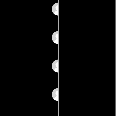
Vandana Ghai
Kanu Gill
Namdev Lahute
Mulraj Rajda