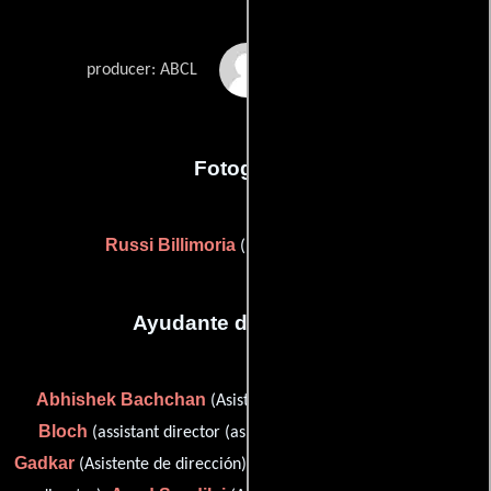
Amitabh Bachchan
producer: ABCL
Fotografia
Russi Billimoria
((as Rusi Billimoria))
Ayudante de dirección
Abhishek Bachchan
Hussain
(Asistente de dirección),
Bloch
Rajendra
(assistant director (as Hussian Baloch)),
Gadkar
Suresh Joshi
(Asistente de dirección),
(chief assistant