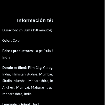
Información técnica y general
Duración:
2h 38m (158 minutos) .
Color:
Color
Paises productores:
La película Mrityudaata fué producida en
India
Donde se filmó:
Film City, Goregaon, Mumbai, Maharashtra,
India, Filmistan Studios, Mumbai, Maharashtra, India, Chandivali
Studio, Mumbai, Maharashtra, India, Kamalistan Studios,
Andheri, Mumbai, Maharashtra, India y Essel Studios, Mumbai,
Maharashtra, India.
Lenguaje original:
Hindi
.