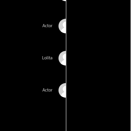
Surendra Rahi
Actor
Tej Sapru
Lolita
Brijesh Tiwari
Actor