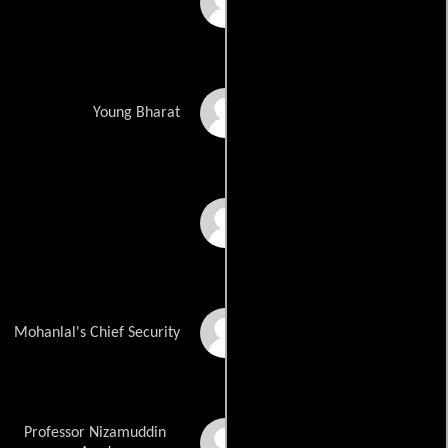
Ramakrishna
Master Atit
Young Bharat
Ritesh
K.K. Raj
Mohanlal's Chief Security
Professor Nizamuddin
Pran