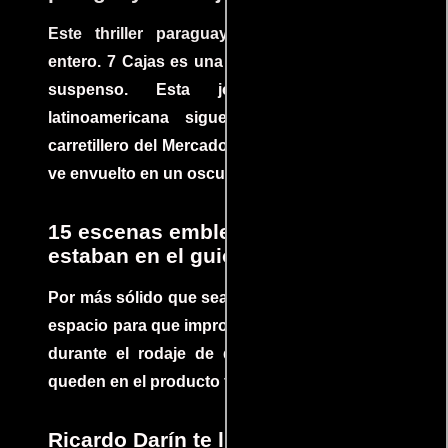
Este thriller paraguayo cautivó al mundo
entero. 7 Cajas es una explosión de acción y
suspenso. Esta joya cinematográfica
latinoamericana sigue la historia de un
carretillero del Mercado 4 de Asunción que se
ve envuelto en un oscuro mundo de crimen
15 escenas emblemáticas que no
estaban en el guion
Por más sólido que sea un guión siempre hay
espacio para que improvisaciones que se dan
durante el rodaje de determinadas escenas
queden en el producto final.
Ricardo Darín te llevará al borde