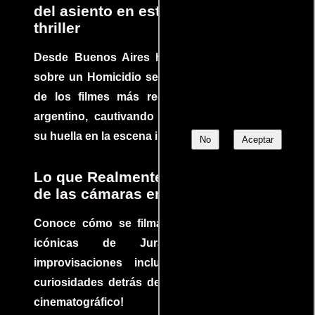
del asiento en este increíble
thriller
Desde Buenos Aires hasta el mundo, Tesis
sobre un Homicidio se ha convertido en uno
de los filmes más recomendados del cine
argentino, cautivando audiencias y dejando
su huella en la escena internacional.
No
Aceptar
Lo que Realmente Sucedió detrás
de las cámaras en Jurassic Park
Conoce cómo se filmaron algunas escenas
icónicas de Jurassic Park, con
improvisaciones incluidas. ¡Descubre las
curiosidades detrás del rodaje de un clásico
cinematográfico!