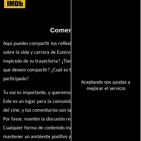
Comentarios
Aquí puedes compartir tus reflexiones, anécdotas y opiniones
sobre la vida y carrera de Eunice Naddamba. ¿Qué te ha
inspirado de su trayectoria? ¿Tienes alguna anécdota personal
que desees compartir? ¿Cuál es tu película favorita en la que ha
participado?
Aceptando nos ayudas a
mejorar el servicio
Tu voz es importante, y queremos escuchar tus pensamientos.
Este es un lugar para la comunidad de admiradores y amantes
del cine, y tus comentarios son la esencia de esta conversación.
Por favor, mantén la discusión respetuosa y constructiva.
Cualquier forma de contenido inapropiado será eliminado para
mantener un ambiente positivo y enriquecedor para todos.