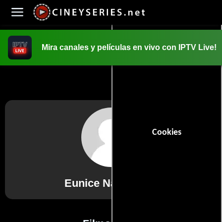
Mira canales y películas en vivo con IPTV Live!
INICIO
PELICULAS
Cookies
Eunice Naddamba