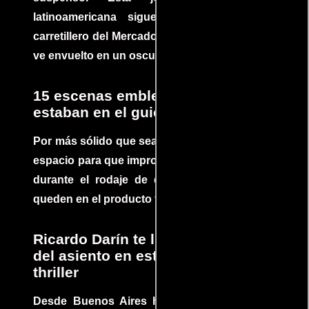
latinoamericana sigue la historia de un
carretillero del Mercado 4 de Asunción que se
ve envuelto en un oscuro mundo de crimen
15 escenas emblemáticas que no
estaban en el guion
Por más sólido que sea un guión siempre hay
espacio para que improvisaciones que se dan
durante el rodaje de determinadas escenas
queden en el producto final.
Ricardo Darín te llevará al borde
del asiento en este increíble
thriller
Desde Buenos Aires hasta el mundo, Tesis