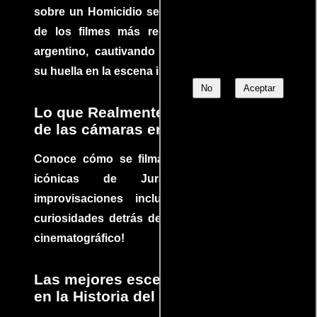
sobre un Homicidio se ha convertido en uno
de los filmes más recomendados del cine
argentino, cautivando audiencias y dejando
su huella en la escena internacional.
No
Aceptar
Lo que Realmente Sucedió detrás
de las cámaras en Jurassic Park
Conoce cómo se filmaron algunas escenas
icónicas de Jurassic Park, con
improvisaciones incluidas. ¡Descubre las
curiosidades detrás del rodaje de un clásico
cinematográfico!
Las mejores escenas de acción
en la Historia del cine