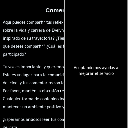
Comentarios
Aquí puedes compartir tus reflexiones, anécdotas y opiniones
sobre la vida y carrera de Evelyn Tsz Lam Ho. ¿Qué te ha
inspirado de su trayectoria? ¿Tienes alguna anécdota personal
que desees compartir? ¿Cuál es tu película favorita en la que ha
participado?
Tu voz es importante, y queremos escuchar tus pensamientos.
Aceptando nos ayudas a
mejorar el servicio
Este es un lugar para la comunidad de admiradores y amantes
del cine, y tus comentarios son la esencia de esta conversación.
Por favor, mantén la discusión respetuosa y constructiva.
Cualquier forma de contenido inapropiado será eliminado para
mantener un ambiente positivo y enriquecedor para todos.
¡Esperamos ansiosos leer tus comentarios y conocer tus puntos
de vista!