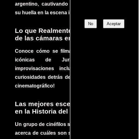
argentino, cautivando audiencias y dejando
su huella en la escena internacional.
No
Aceptar
Lo que Realmente Sucedió detrás
de las cámaras en Jurassic Park
Conoce cómo se filmaron algunas escenas
icónicas de Jurassic Park, con
improvisaciones incluidas. ¡Descubre las
curiosidades detrás del rodaje de un clásico
cinematográfico!
Las mejores escenas de acción
en la Historia del cine
Un grupo de cinéfilos se juntaron para debatir
acerca de cuáles son sus escenas de acción