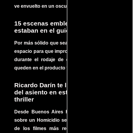
ve envuelto en un oscuro mundo de crimen
15 escenas emblemáticas que no
estaban en el guion
Por más sólido que sea un guión siempre hay
espacio para que improvisaciones que se dan
durante el rodaje de determinadas escenas
queden en el producto final.
Ricardo Darín te llevará al borde
del asiento en este increíble
thriller
Desde Buenos Aires hasta el mundo, Tesis
sobre un Homicidio se ha convertido en uno
de los filmes más recomendados del cine