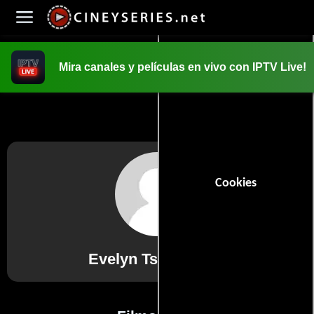
Mira canales y películas en vivo con IPTV Live!
INICIO
PELICULAS
Cookies
Evelyn Tsz Lam Ho