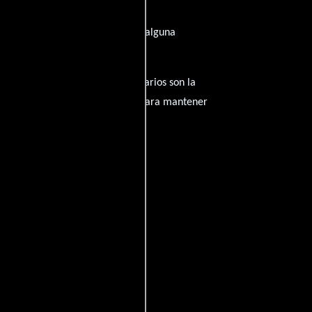
irado de su trayectoria? ¿Tienes alguna
amantes del cine, y tus comentarios son la
nido inapropiado será eliminado para mantener