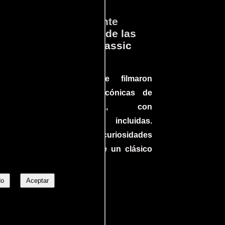
ará
Lo que Realmente
en
Sucedió detrás de las
cámaras en Jurassic
Park
a el
Conoce cómo se filmaron
 un
algunas escenas icónicas de
do en
Jurassic Park, con
más
improvisaciones incluidas.
ine
¡Descubre las curiosidades
ndo
detrás del rodaje de un clásico
uella
cinematográfico!
No
Aceptar