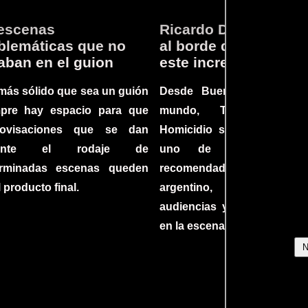
escenas
Ricardo Darín te llev
lemáticas que no
al borde del asiento 
aban en el guion
este increíble thriller
más sólido que sea un guión
Desde Buenos Aires hast
mpre hay espacio para que
mundo, Tesis sobre
rovisaciones que se dan
Homicidio se ha converti
rante el rodaje de
uno de los filmes 
erminadas escenas queden
recomendados del c
l producto final.
argentino, cautiva
audiencias y dejando su h
en la escena internacional.