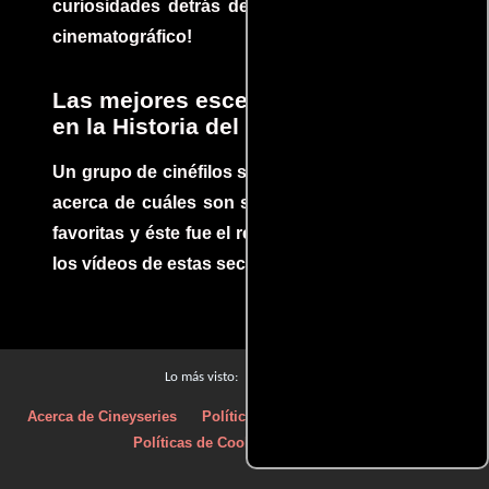
curiosidades detrás del rodaje de un clásico
cinematográfico!
Las mejores escenas de acción
en la Historia del cine
Un grupo de cinéfilos se juntaron para debatir
acerca de cuáles son sus escenas de acción
favoritas y éste fue el resultado. No te pierdas
los vídeos de estas secuencias inolvidables.
Películas
Lo más visto:
Acerca de Cineyseries
Políticas de privacidad
Aviso Legal
Políticas de Cookies
Contacto