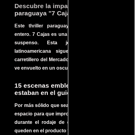
Descubre la impactante película
paraguaya "7 Cajas"
Este thriller paraguayo cautivó al mundo
entero. 7 Cajas es una explosión de acción y
suspenso. Esta joya cinematográfica
latinoamericana sigue la historia de un
carretillero del Mercado 4 de Asunción que se
ve envuelto en un oscuro mundo de crimen
15 escenas emblemáticas que no
estaban en el guion
Por más sólido que sea un guión siempre hay
espacio para que improvisaciones que se dan
durante el rodaje de determinadas escenas
queden en el producto final.