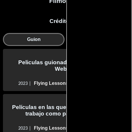
Filmografía
Créditos en:
Guion
Reparto
Peliculas guionadas por Shayvawn
Webster
Flying Lessons
2023 |
Películas en las que Shayvawn Webster
trabajo como parte del reparto
Flying Lessons
2023 |