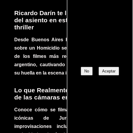
Ricardo Darín te llevará al borde
del asiento en este increíble
thriller
Desde Buenos Aires hasta el mundo, Tesis
sobre un Homicidio se ha convertido en uno
de los filmes más recomendados del cine
argentino, cautivando audiencias y dejando
No
Aceptar
su huella en la escena internacional.
Lo que Realmente Sucedió detrás
de las cámaras en Jurassic Park
Conoce cómo se filmaron algunas escenas
icónicas de Jurassic Park, con
improvisaciones incluidas. ¡Descubre las