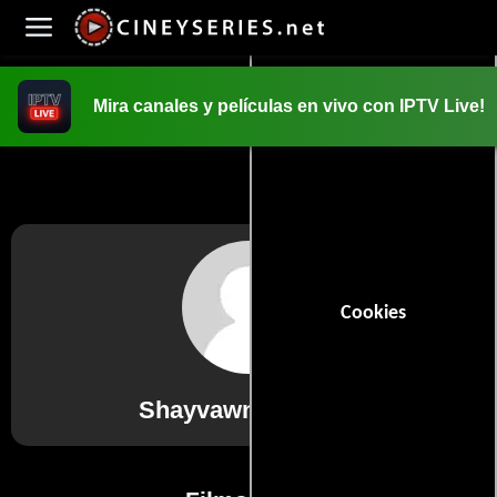
Mira canales y películas en vivo con IPTV Live!
INICIO
PELICULAS
Cookies
Shayvawn Webster