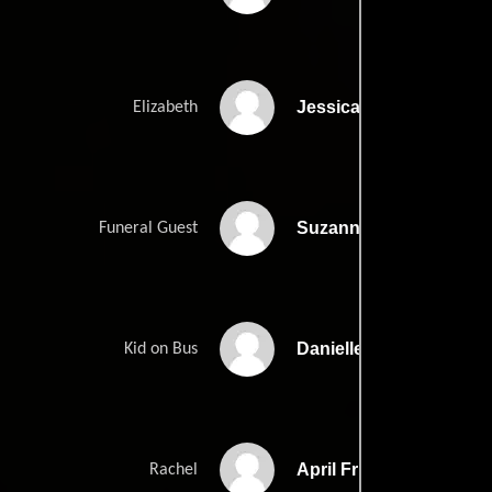
Jessica Brokmeyer
Elizabeth
Suzanne Buchko
Funeral Guest
Danielle Cooper
Kid on Bus
April Fritts
Rachel