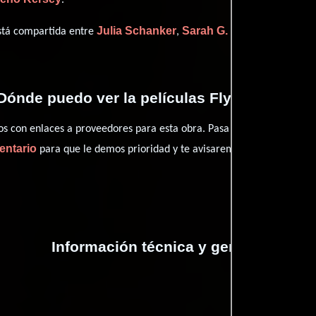
Julia Schanker
Sarah G. Waldron
Shay
está compartida entre
,
y
Dónde puedo ver la películas Flying Lesson
con enlaces a proveedores para esta obra. Pasa por nuestro catál
entario
para que le demos prioridad y te avisaremos cuando se encu
Información técnica y general