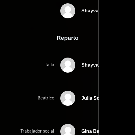
Shayvawn Websters
Reparto
Shayvawn Webster
Talia
Julia Schanker
Beatrice
Gina Berceau
Trabajador social