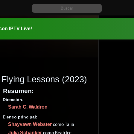
 con IPTV Live!
Flying Lessons
(2023)
Resumen:
Dirección:
Información:
Sarah G. Waldron
2023-10-1
1h 25m (85
Elenco principal:
Drama
.
Shayvawn Webster
como Talia
✮100
Julia Schanker
como Beatrice