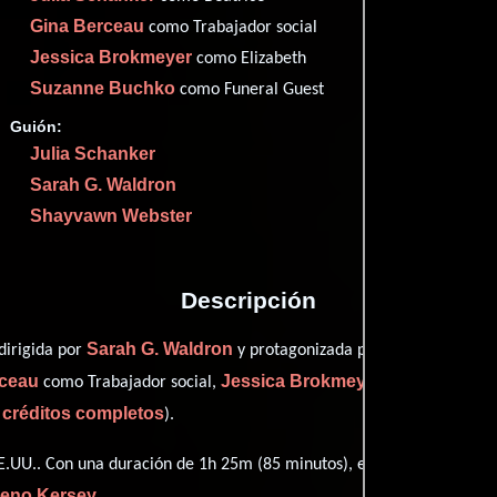
Imd
100
Gina Berceau
como Trabajador social
Jessica Brokmeyer
como Elizabeth
Suzanne Buchko
como Funeral Guest
Guión:
Proveedores
Julia Schanker
Sarah G. Waldron
Shayvawn Webster
Descripción
Sarah G. Waldron
Shayvawn W
dirigida por
y protagonizada por
rceau
Jessica Brokmeyer
como Trabajador social,
personificando 
 créditos completos
).
.UU.. Con una duración de 1h 25m (85 minutos), esta película tiene 
eno Kersey
.