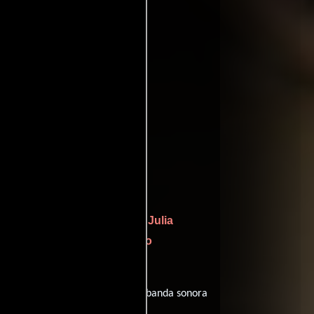
b
ebster
Julia
quien interpreta a Talia,
Suzanne Buchko
a Elizabeth y
diálogos originales en
Inglés
. La banda sonora