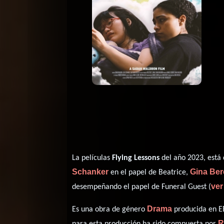
La películas
Flying Lessons
del año 2023, está 
Schanker
Gina Be
en el papel de Beatrice,
ver
desempeñando el papel de Funeral Guest (
Drama
Es una obra de género
producida en EE
R
para esta producción ha sido compuesta por