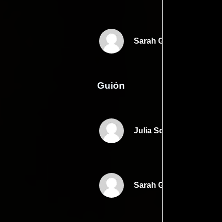
Sarah G. Waldron
Guión
Julia Schankers
Sarah G. Waldrons