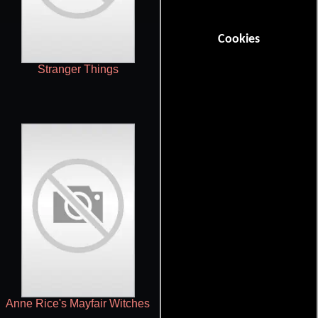
Cookies
Stranger Things
Supernatural
Anne Rice's Mayfair Witches
Attack on Titan