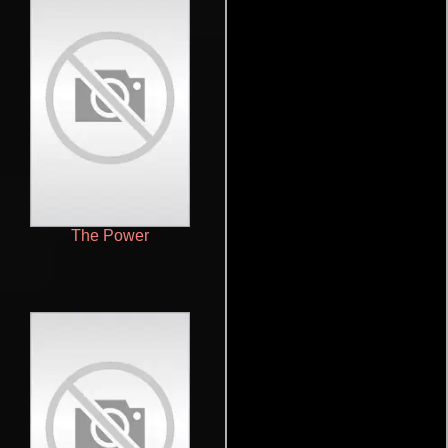
The Power
Bleach