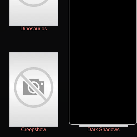
Dinosaurios
Siren
Creepshow
Dark Shadows