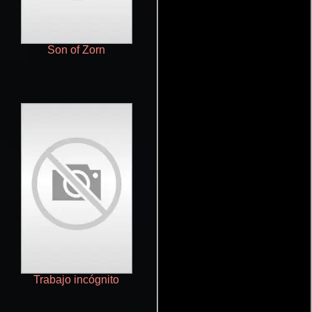
Son of Zorn
Man Seeking Woman
Trabajo incógnito
The Messengers