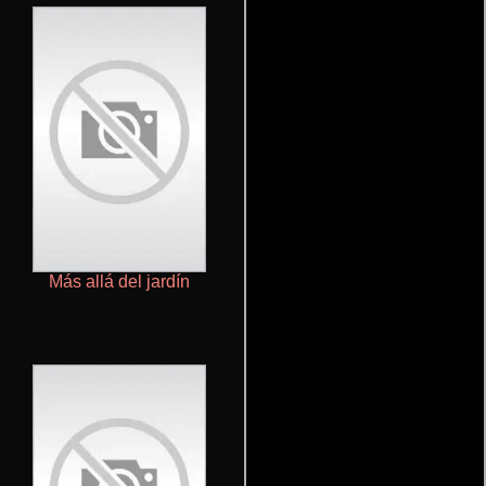
Más allá del jardín
Home: Adventures with Tip &
Oh