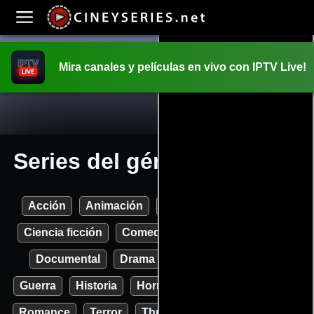
Mira canales y películas en vivo con IPTV Live!
INICIO
PELICULAS
Series del género Fantasía
Acción
Animación
Aventura
Biográfico
Ciencia ficción
Comedia
Crimen
Deporte
Documental
Drama
Familia
Fantasía
Guerra
Historia
Horror
Misterio
Musical
Romance
Terror
Thriller
Western
Todas