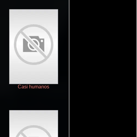
Casi humanos
Sliders