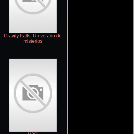
Gravity Falls: Un verano de
Sabrina, la bruja adolescente
misterios