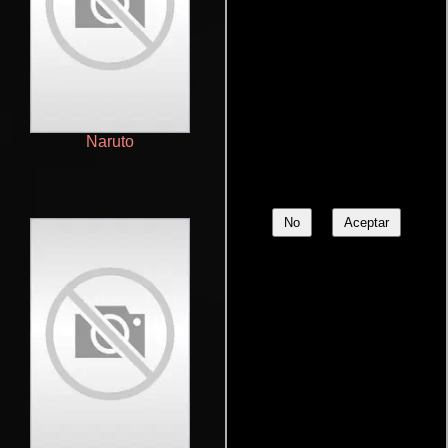
Naruto
La bella y la bestia
No
Aceptar