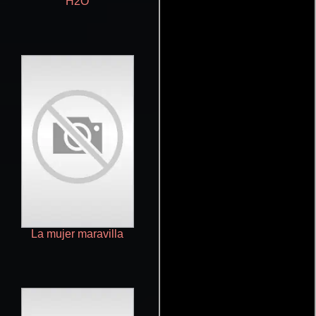
H2O
Death Note
La mujer maravilla
La leyenda del buscado