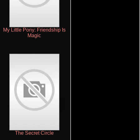
My Little Pony: Friendship Is
Miracle Workers
Magic
The Secret Circle
Dominion