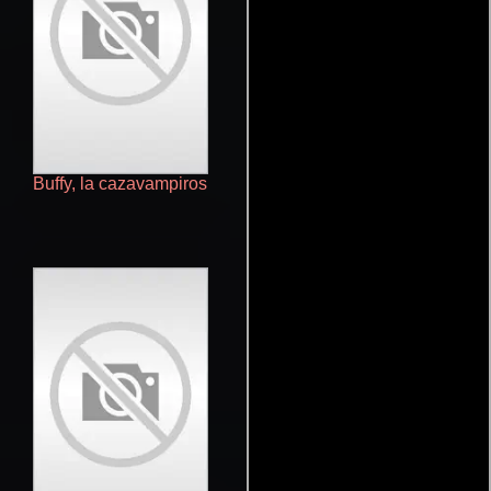
Buffy, la cazavampiros
The Vampire Diaries