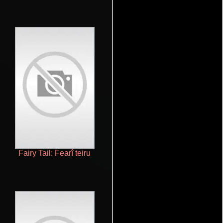
Fairy Tail: Fearî teiru
Penny Dreadful