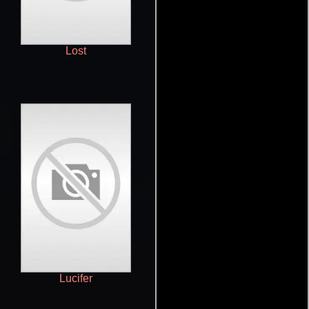
Lost
Grimm
Lucifer
Wynonna Earp