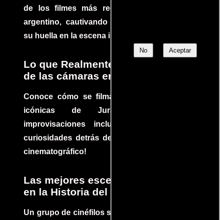
de los filmes más recomendados del cine
argentino, cautivando audiencias y dejando
su huella en la escena internacional.
No
Aceptar
Lo que Realmente Sucedió detrás
de las cámaras en Jurassic Park
Conoce cómo se filmaron algunas escenas
icónicas de Jurassic Park, con
improvisaciones incluidas. ¡Descubre las
curiosidades detrás del rodaje de un clásico
cinematográfico!
Las mejores escenas de acción
en la Historia del cine
Un grupo de cinéfilos se juntaron para debatir