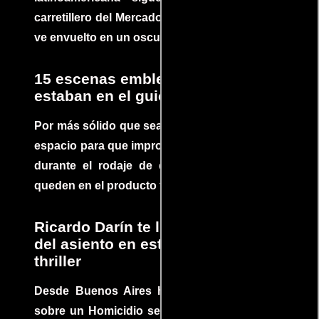
carretillero del Mercado 4 de Asunción que se
ve envuelto en un oscuro mundo de crimen
15 escenas emblemáticas que no
estaban en el guion
Por más sólido que sea un guión siempre hay
espacio para que improvisaciones que se dan
durante el rodaje de determinadas escenas
queden en el producto final.
Ricardo Darín te llevará al borde
del asiento en este increíble
thriller
Desde Buenos Aires hasta el mundo, Tesis
sobre un Homicidio se ha convertido en uno