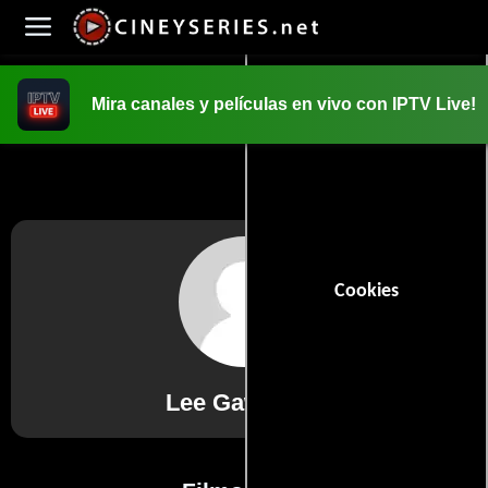
Mira canales y películas en vivo con IPTV Live!
INICIO
PELICULAS
Cookies
Lee Gawthrop