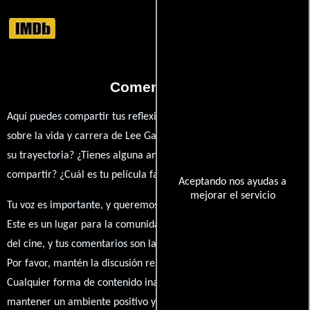
Comentarios
Aquí puedes compartir tus reflexiones, anécdotas y opiniones
sobre la vida y carrera de Lee Gawthrop. ¿Qué te ha inspirado de
su trayectoria? ¿Tienes alguna anécdota personal que desees
compartir? ¿Cuál es tu película favorita en la que ha participado?
Aceptando nos ayudas a
mejorar el servicio
Tu voz es importante, y queremos escuchar tus pensamientos.
Este es un lugar para la comunidad de admiradores y amantes
del cine, y tus comentarios son la esencia de esta conversación.
Por favor, mantén la discusión respetuosa y constructiva.
Cualquier forma de contenido inapropiado será eliminado para
mantener un ambiente positivo y enriquecedor para todos.