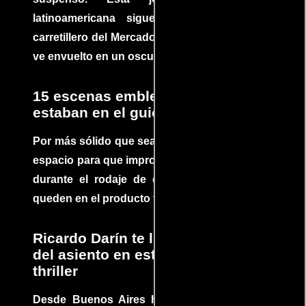
latinoamericana sigue la historia de un
carretillero del Mercado 4 de Asunción que se
ve envuelto en un oscuro mundo de crimen
15 escenas emblemáticas que no
estaban en el guion
Por más sólido que sea un guión siempre hay
espacio para que improvisaciones que se dan
durante el rodaje de determinadas escenas
queden en el producto final.
Ricardo Darín te llevará al borde
del asiento en este increíble
thriller
Desde Buenos Aires hasta el mundo, Tesis