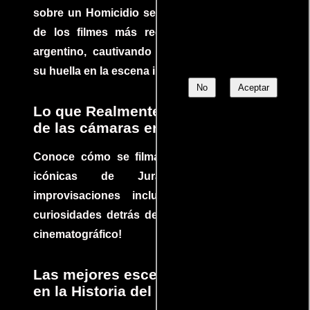
sobre un Homicidio se ha convertido en uno
de los filmes más recomendados del cine
argentino, cautivando audiencias y dejando
su huella en la escena internacional.
No
Aceptar
Lo que Realmente Sucedió detrás
de las cámaras en Jurassic Park
Conoce cómo se filmaron algunas escenas
icónicas de Jurassic Park, con
improvisaciones incluidas. ¡Descubre las
curiosidades detrás del rodaje de un clásico
cinematográfico!
Las mejores escenas de acción
en la Historia del cine