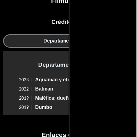
Filmografía
Créditos en:
Departamento de arte
Departamento de arte
Aquaman y el reino perdido
2023 |
Batman
2022 |
Maléfica: dueña del mal
2019 |
Dumbo
2019 |
Enlaces externos