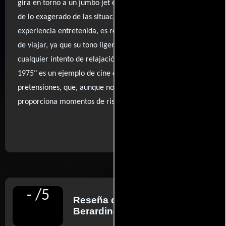
gira en torno a un jumbo jet en apuros, es difícil no reírse
de lo exagerado de las situaciones. Aunque es una
experiencia entretenida, es recomendable evitarla antes
de viajar, ya que su tono ligero y cursi puede arruinar
cualquier intento de relajación. En resumen, "Airport
1975" es un ejemplo de cine de entretenimiento sin
pretensiones, que, aunque no brilla por su calidad,
proporciona momentos de risa involuntaria.
..ver fuentes
-
/
5
Reseña de
James
Berardinelli
para ReelViews