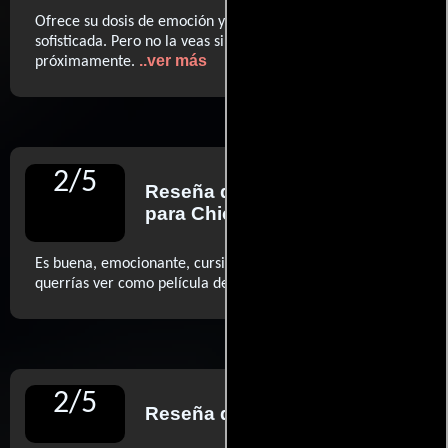
Ofrece su dosis de emoción y diversión hortera y poco
sofisticada. Pero no la veas si vas a viajar en avión
..ver más
próximamente.
2
/
5
Reseña de
Roger Ebert
para Chicago Sun-Times
Es buena, emocionante, cursi y el tipo de película que no
..ver más
querrías ver como película de vuelo. (...)
2
/
5
Reseña de
Time Out
para