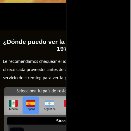
¿Dónde puedo ver la películas Aeropuerto
1975?
Le recomendamos chequear el idioma, doblaje o subtítulos que
ofrece cada proveedor antes de comprar, alquilar o contratar un
servicio de streming para ver la películas.
Selecciona tu país de residencia
México
España
Argentina
Perú
Colombia
Chile
Ecuador
Streaming