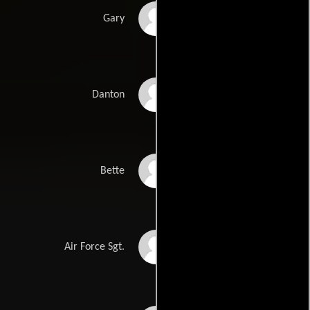
Ken Sansom
Gary
Alan Fudge
Danton
Christopher Norris
Bette
Austin Stoker
Air Force Sgt.