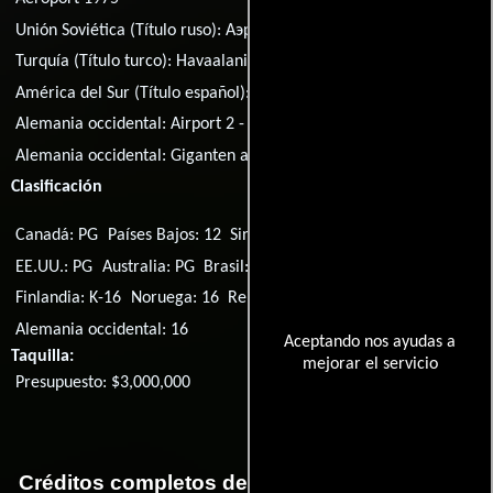
Unión Soviética (Título ruso):
Аэропорт 1975
Turquía (Título turco):
Havaalani 80
América del Sur (Título español):
Aeropuerto 1975
Alemania occidental:
Airport 2 - Giganten am Himmel
Alemania occidental:
Giganten am Himmel
Clasificación
Canadá: PG
Países Bajos: 12
Singapur: PG
Reino Unido: PG
EE.UU.: PG
Australia: PG
Brasil: 14
Suecia: 15
Islandia: L
Finlandia: K-16
Noruega: 16
Reino Unido: A
Alemania occidental: 16
Aceptando nos ayudas a
Taquilla:
mejorar el servicio
Presupuesto: $3,000,000
Créditos completos de la película Aeropuerto