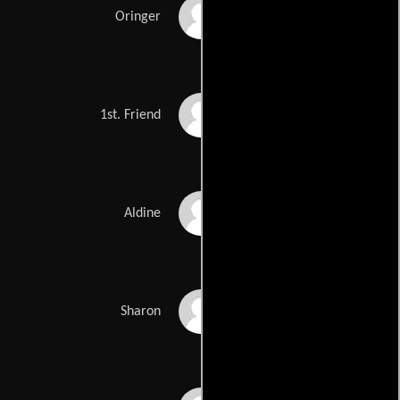
John Lupton
Oringer
Gene Dynarski
1st. Friend
Aldine King
Aldine
Sharon Gless
Sharon