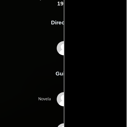
1975
Dirección
Jack Smight
Guión
Arthur Haileys
Novela