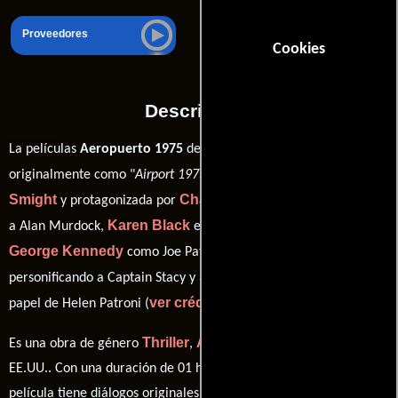
Proveedores
Cookies
Descripción
La películas
Aeropuerto 1975
del año 1974, conocida
Jack
originalmente como "
Airport 1975
", está dirigida por
Smight
Charlton Heston
y protagonizada por
quien interpreta
Karen Black
a Alan Murdock,
en el papel de Nancy Pryor,
George Kennedy
Efrem Zimbalist Jr.
como Joe Patroni,
Susan Clark
personificando a Captain Stacy y
desempeñando el
ver créditos completos
papel de Helen Patroni (
).
Thriller
Acción
Drama
Es una obra de género
,
y
producida en
EE.UU.. Con una duración de 01 hr 47 min (107 minutos), esta
película tiene diálogos originales en
Inglés
. La banda sonora para