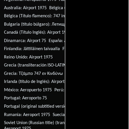
Australia:
Airport 1975
Bélgica (Título francés):
747 en Péril
Bélgica (Título flamenco):
747 in nood
Bulgaria (título búlgaro):
Летище 1975
Brasil:
Aeroporto 1975
Canadá (Título Inglés):
Airport 1975
Chile:
Aeropuerto 1975
Dinamarca:
Airport 75
España:
Aeropuerto 75
Finlandia:
Jättiläinen taivaalla
Francia:
747 en péril
Reino Unido:
Airport 1975
Grecia (transliteración ISO-LATIN-1):
Jumbo 747 en kindyno
Grecia:
Τζάμπο 747 εν Κινδύνω
Irlanda (título de Inglés):
Airport 1975
Italia:
Airport 75
México:
Aeropuerto 1975
Perú:
Aeropuerto 75
Portugal:
Aeroporto 75
Portugal (original subtitled version):
Aeroporto 75
Rumania:
Aeroport 1975
Suecia:
Katastroflarm
Soviet Union (Russian title) (transliterated ISO-LATIN-1 title):
Aeroport 1975