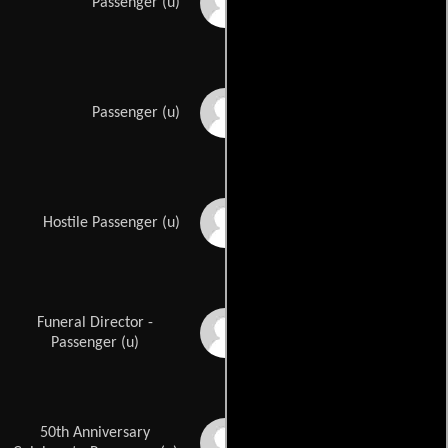
Barbara Baldavin
Passenger (u)
Rochelle Balin
Passenger (u)
Ray Ballard
Hostile Passenger (u)
Funeral Director -
Billy Beck
Passenger (u)
50th Anniversary
Marjorie Bennett