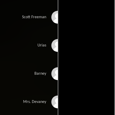
Dana Andrews
Scott Freeman
Roy Thinnes
Urias
Sid Caesar
Barney
Myrna Loy
Mrs. Devaney