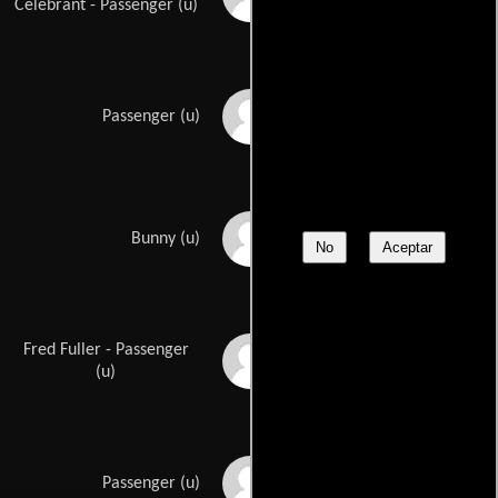
Celebrant - Passenger (u)
Carol Brooks
Passenger (u)
Bunny Burriston
Bunny (u)
No
Aceptar
Fred Fuller - Passenger
David Carlile
(u)
Jolivett Cato
Passenger (u)