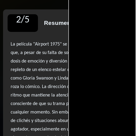
2
/
5
Resumen de reseñas
La película "Airport 1975" se presenta como una secuela
que, a pesar de su falta de sofisticación, logra ofrecer una
dosis de emoción y diversión descerebrada. Este filme,
repleto de un elenco estelar que incluye a celebridades
como Gloria Swanson y Linda Blair, es tan ridículo que
roza lo cómico. La dirección de Jack Smight imprime un
ritmo que mantiene la atención del espectador,
consciente de que su trama podría estrellarse en
cualquier momento. Sin embargo, el guion está plagado
de clichés y situaciones absurdas, lo que puede resultar
agotador, especialmente en un vuelo. Mientras la historia