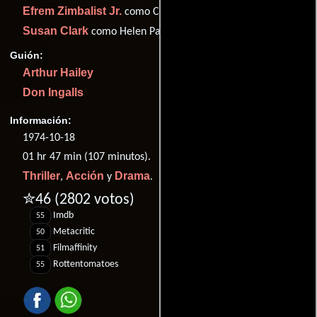
Efrem Zimbalist Jr.
como Captain Stacy
Susan Clark
como Helen Patroni
Guión:
Arthur Hailey
Don Ingalls
Información:
1974-10-18
01 hr 47 min (107 minutos).
Thriller
Acción
Drama
,
y
.
✮46
(2802 votos)
Imdb
55
Metacritic
50
Filmaffinity
51
Rottentomatoes
55