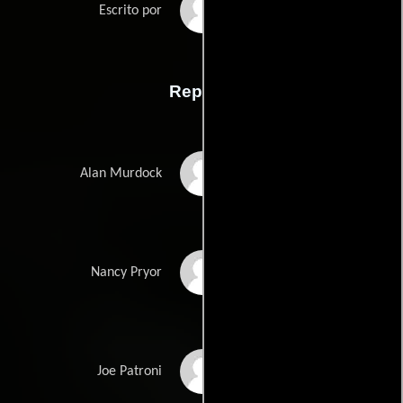
Don Ingallss
Escrito por
Reparto
Charlton Heston
Alan Murdock
Karen Black
Nancy Pryor
George Kennedy
Joe Patroni