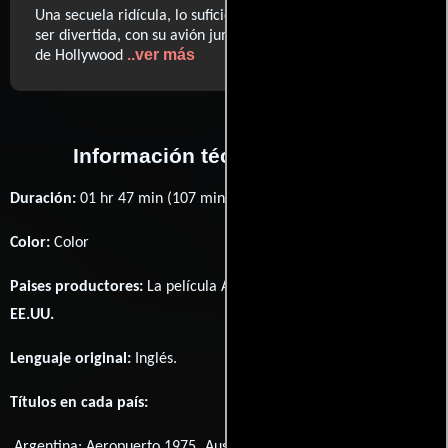
Una secuela ridícula, lo suficientemente mala como para
ser divertida, con su avión jumbo repleto de celebridades
..ver más
de Hollywood
Información técnica y general
Duración:
01 hr 47 min (107 minutos) .
Color:
Color
Paises productores:
La película Airport 1975 fué producida en
EE.UU.
Lenguaje original:
Inglés
.
Títulos en cada país:
Argentina:
Aeropuerto 1975
Austria:
Giganten am Himmel