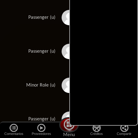
Pitt Herbert
Passenger (u)
Tad Horino
Passenger (u)
Richard Ianniciello
Minor Role (u)
Robert Ito
Passenger (u)
Comentarios
Proveedores
Créditos
Compartir
Menu