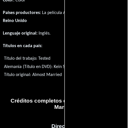
Color:
Color
Paises productores:
La película Almost Married fué producida en
Reino Unido
Lenguaje original:
Inglés
.
Títulos en cada país:
Titulo del trabajo:
Tested
Alemania (Título en DVD):
Kein Sex mehr vor der Ehe
Título original:
Almost Married
Créditos completos de la película Almost
Married
Dirección