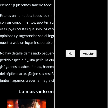
elenco? ¡Queremos saberlo todo!
Este es un llamado a todos los simpatizantes del cine: contribuyan
con sus conocimientos, aporten sus descubrimientos y compartan
esas joyas ocultas que solo los verdaderos fanáticos conocen. Sus
opiniones y sugerencias son el ingrediente secreto que hará de
nuestra web un lugar insuperable para los amantes del celuloide.
No hay detalle demasiado pequeño ni opinión insignificante. ¿Algún
No
Aceptar
pedido especial? ¿Una película que sueñas con ver reseñada?
¡Hágannoslo saber! Juntos, haremos de esta comunidad el epicentro
caja de comentarios
del séptimo arte. ¡Dejen sus reseña en la
y
juntos hagamos crecer la magia cinematográfica!
Lo más visto en Cineyseries.net