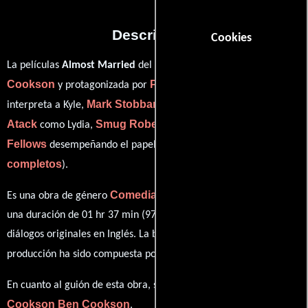
Descripción
Cookies
Ben
La películas
Almost Married
del año 2014, está dirigida por
Cookson
Philip McGinley
y protagonizada por
quien
Mark Stobbart
Emily
interpreta a Kyle,
en el papel de Jarvis,
Atack
Smug Roberts
Bill
como Lydia,
personificando a Mic y
Fellows
ver créditos
desempeñando el papel de Lydia's Dad (
completos
).
Comedia
Es una obra de género
producida en Reino Unido. Con
una duración de 01 hr 37 min (97 minutos), esta película tiene
diálogos originales en
Inglés
. La banda sonora para esta
Vicki Williams
producción ha sido compuesta por
.
Ben
En cuanto al guión de esta obra, se encuentra a cargo de
Cookson
Ben Cookson
.