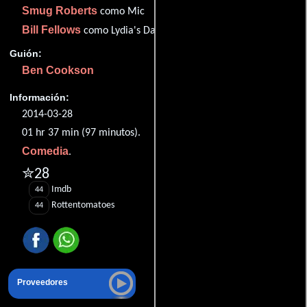
Smug Roberts
como Mic
Bill Fellows
como Lydia's Dad
Guión:
Ben Cookson
Información:
2014-03-28
01 hr 37 min (97 minutos).
Comedia
.
✮28
Imdb
44
Rottentomatoes
44
Proveedores