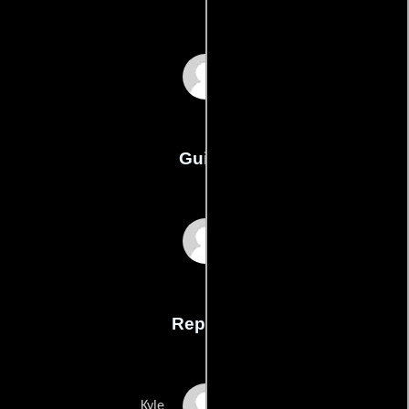
Ben Cookson
Guión
Ben Cooksons
Reparto
Philip McGinley
Kyle