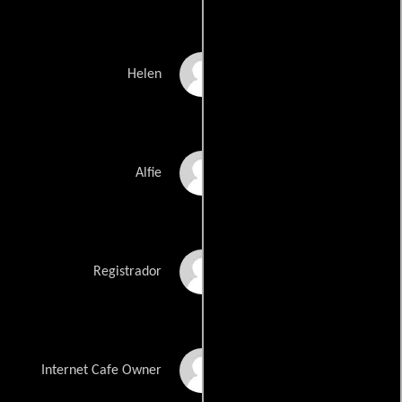
Ellie Fletcher
Helen
Harvey Halfpenny
Alfie
Alex Hall
Registrador
Khadim Hussain
Internet Cafe Owner