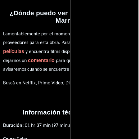
¿Dónde puedo ver la películas Almost
Married?
Lamentablemente por el momento no contamos con enlaces a
proveedores para esta obra. Pasa por nuestro catálogo de
películas
y encuentra films disponibles. También puedes
comentario
dejarnos un
para que le demos prioridad y te
avisaremos cuando se encuentre disponible
Buscá en Netflix, Prime Video, Disney+
Información técnica y general
Duración:
01 hr 37 min (97 minutos) .