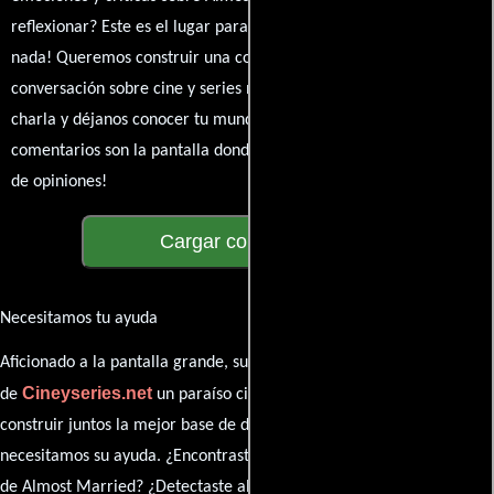
reflexionar? Este es el lugar para expresarlo. ¡No te guardes
nada! Queremos construir una comunidad apasionada donde la
conversación sobre cine y series nunca se detenga. Únete a la
charla y déjanos conocer tu mundo cinematográfico. ¡Los
comentarios son la pantalla donde se proyecta nuestra diversidad
de opiniones!
Cargar comentarios
Necesitamos tu ayuda
Aficionado a la pantalla grande, su participación es clave para hacer
Cineyseries.net
de
un paraíso cinéfilo completo. Queremos
construir juntos la mejor base de datos cinematográfica, pero
necesitamos su ayuda. ¿Encontraste algún dato faltante en la ficha
de Almost Married? ¿Detectaste algún error en la sinopsis o el