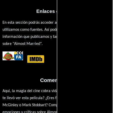
Enlaces externos
En esta sección podrás acceder a los recursos externos que
utilizamos como fuentes. Así podrás chequear toda la
información que publicamos y también ampliar tu conocimiento
sobre "Almost Married".
Comentarios
Aquí, la magia del cine cobra vida a través de tus opiniones. ¿Qué
te llevó ver esta película? ¿Eres fan de Ben Cookson, Philip
McGinley o Mark Stobbart? Comparte tus pensamientos,
emociones y críticas sobre Almost Married. ¿Te hizo reír, llorar o