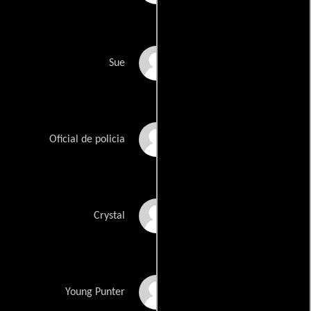
Lynne Wilmot
Sue
Phil Corbitt
Oficial de policia
Sammy T. Dobson
Crystal
Dylan Edge
Young Punter