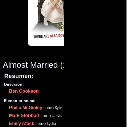
Almost Married
(2014)
Resumen:
Dirección:
Ben Cookson
Elenco principal:
Philip McGinley
como Kyle
Mark Stobbart
como Jarvis
Emily Atack
como Lydia