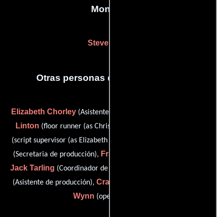
Montaje
Steve Clark
Otras personas que participaron
Elizabeth Chorley
Christopher
(Asistente de producción),
Linton
Lizzie Pritchard
(floor runner (as Chris Andrew)),
Sophie Rowney
(script supervisor (as Elizabeth Pritchard)),
Francesca Sardone
(Secretaria de producción),
(Runner),
Jack Tarling
Jennifer Towns
(Coordinador de produccion),
Craig Willis
Alasdair
(Asistente de producción),
(Runner) y
Wynn
(opening titles)