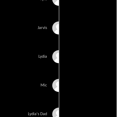
Mark Stobbart
Jarvis
Emily Atack
Lydia
Smug Roberts
Mic
Bill Fellows
Lydia's Dad