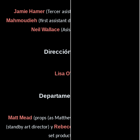
Jamie Hamer
David
(Tercer asistente de produccón),
Mahmoudieh
(first assistant director / second unit director) y
Neil Wallace
(Asistente de dirección)
Dirección artística
Lisa O'Grady
Departamento de arte
Matt Mead
Jonathan Tolson
(props (as Matthew Mead)),
Rebecca Watson
(standby art director) y
(graphic designer /
set production buyer)