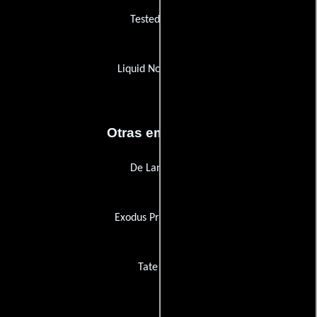
Tested Films
Liquid Noise Films
Otras empresas
De Lane Lea
Exodus Productions
Tate Post