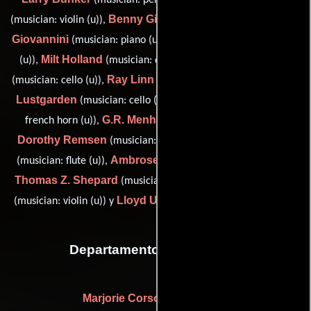
Benny Gill
Caesar
(musician: violin (u)),
(musician: violin (u)),
Giovannini
Albert Harris
(musician: piano (u)),
(orchestrator
Milt Holland
Armand Kaproff
(u)),
(musician: drums (u)),
Ray Linn
Edgar
(musician: cello (u)),
(musician: trumpet (u)),
Lustgarden
Arthur Maebe
(musician: cello (u)),
(musician:
G.R. Menhennick
french horn (u)),
(musician: viola (u)),
Dorothy Remsen
Sylvia Ruderman
(musician: harp (u)),
Ambrose Russo
(musician: flute (u)),
(musician: violin (u)),
Thomas Z. Shepard
Paul Shure
(musician: trombone (u)),
Lloyd Ulyate
(musician: violin (u)) y
(musician: trombone (u))
Departamento de vestuario
Marjorie Corso
(Guardarropa)