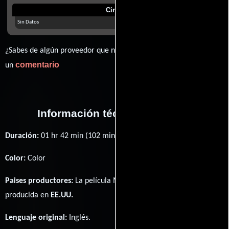
Cines
Sin Datos
¿Sabes de algún proveedor que no estamos mostrando? déjanos
comentario
un
Información técnica y general
Duración:
01 hr 42 min (102 minutos) .
Color:
Color
Paises productores:
La película Master of the World fué
producida en
EE.UU.
Lenguaje original:
Inglés
.