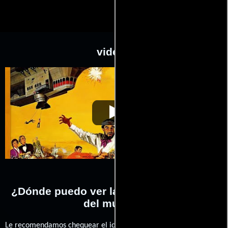
videos
El dueño del
Video de la película El dueño del
1961-09-
mundo
mundo
11
¿Dónde puedo ver la películas El dueño
del mundo?
Le recomendamos chequear el idioma, doblaje o subtítulos que