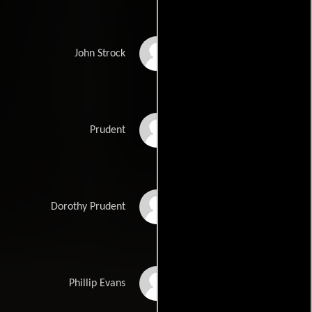
Charles Bronson
John Strock
Henry Hull
Prudent
Mary Webster
Dorothy Prudent
David Frankham
Phillip Evans