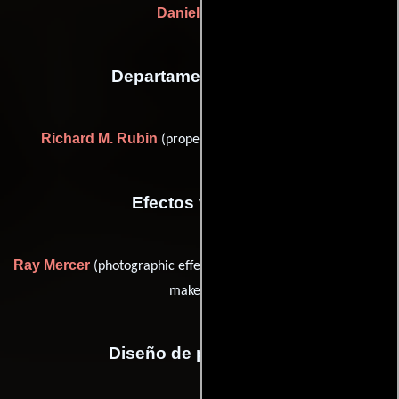
Daniel Haller
Departamento de arte
Richard M. Rubin
(property master (as Dick Ruben))
Efectos visuales
Ray Mercer
Jim Danforth
(photographic effects) y
(miniature
maker (u))
Diseño de producción