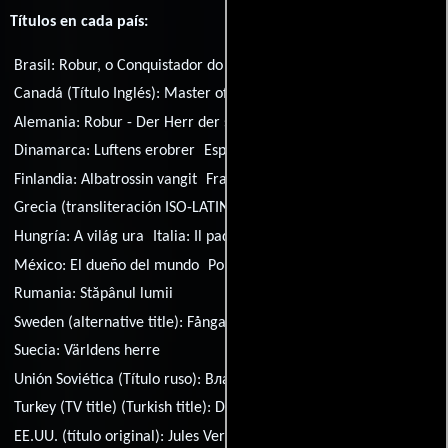
Títulos en cada país:
Brasil:
Robur, o Conquistador do Mundo
Canadá (Título Inglés):
Master of the World
Alemania:
Robur - Der Herr der sieben Kontinente
Dinamarca:
Luftens erobrer
España:
El amo del mundo
Finlandia:
Albatrossin vangit
Francia:
Le maître du monde
Grecia (transliteración ISO-LATIN-1):
Roviros, o kataktitis
Hungría:
A világ ura
Italia:
Il padrone del mondo
México:
El dueño del mundo
Portugal:
O Senhor do Mundo
Rumania:
Stăpânul lumii
Sweden (alternative title):
Fångarna på Albatross
Suecia:
Världens herre
Unión Soviética (Título ruso):
Властелин мира
Turkey (TV title) (Turkish title):
Dünyanin efendisi
EE.UU. (título original):
Jules Verne's Master of the World