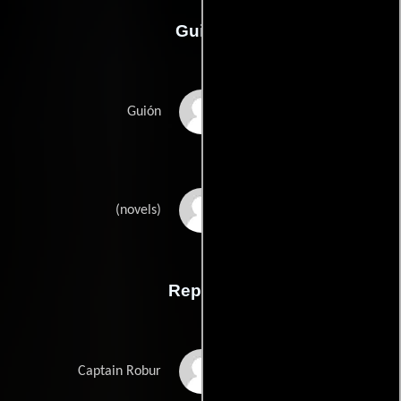
Guión
Richard Mathesons
Guión
Jules Vernes
(novels)
Reparto
Vincent Price
Captain Robur