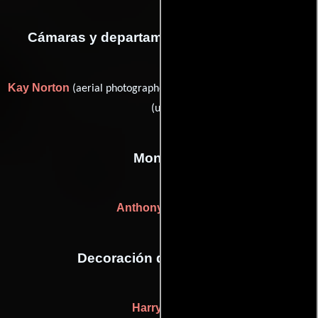
Cámaras y departamento de electricidad
Kay Norton
Bob Rose
(aerial photographer) y
(additional grip
(u))
Montaje
Anthony Carras
Decoración de escenario
Harry Reif