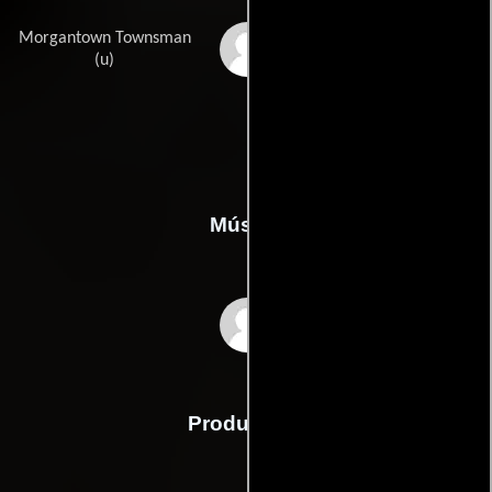
Morgantown Townsman
Howard Wright
(u)
Música
Les Baxter
Producción