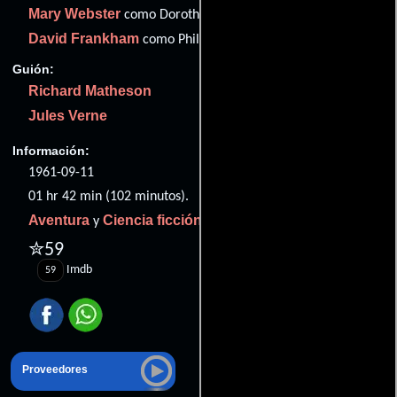
Mary Webster
como Dorothy Prudent
David Frankham
como Phillip Evans
Guión:
Richard Matheson
Jules Verne
Información:
1961-09-11
01 hr 42 min (102 minutos).
Aventura
Ciencia ficción
y
.
✮59
Imdb
59
Proveedores