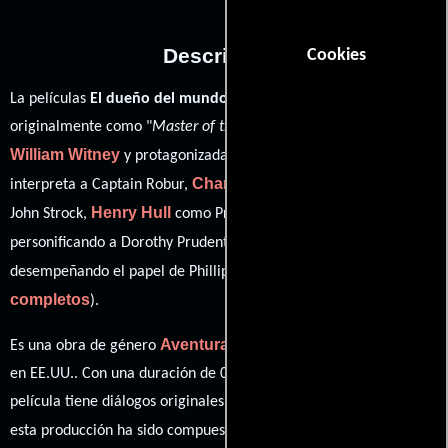
Descripción
Cookies
La películas
El dueño del mundo
del año 1961, conocida
originalmente como "
Master of the World
", está dirigida por
William Witney
Vincent Price
y protagonizada por
quien
Charles Bronson
interpreta a Captain Robur,
en el papel de
Henry Hull
Mary Webster
John Strock,
como Prudent,
David Frankham
personificando a Dorothy Prudent y
ver créditos
desempeñando el papel de Phillip Evans (
completos
).
Aventura
Ciencia ficción
Es una obra de género
y
producida
en EE.UU.. Con una duración de 01 hr 42 min (102 minutos), esta
película tiene diálogos originales en
Inglés
. La banda sonora para
Les Baxter
esta producción ha sido compuesta por
.