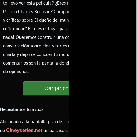
te llevó ver esta película? ¿Eres fan de William Witney, Vincent
Price o Charles Bronson? Comparte tus pensamientos, emociones
y críticas sobre El dueño del mundo. ¿Te hizo reír, llorar o
reflexionar? Este es el lugar para expresarlo. ¡No te guardes
nada! Queremos construir una comunidad apasionada donde la
conversación sobre cine y series nunca se detenga. Únete a la
charla y déjanos conocer tu mundo cinematográfico. ¡Los
comentarios son la pantalla donde se proyecta nuestra diversidad
de opiniones!
Cargar comentarios
Necesitamos tu ayuda
Aficionado a la pantalla grande, su participación es clave para hacer
Cineyseries.net
de
un paraíso cinéfilo completo. Queremos