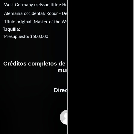
West Germany (reissue title):
Herr der Welt
Alemania occidental:
Robur - Der Herr der sieben Kontinente
Título original:
Master of the World
Taquilla:
Presupuesto: $500,000
Créditos completos de la película El dueño del
mundo
Dirección
William Witney