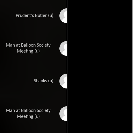
William H. O'Brien
Prudent's Butler (u)
Man at Balloon Society
'Snub' Pollard
Meeting (u)
Ken Terrell
Shanks (u)
Man at Balloon Society
Jack Tornek
Meeting (u)