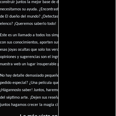
construir juntos la mejor base de datos cinematográfica, pero
necesitamos su ayuda. ¿Encontraste algún dato faltante en la ficha
de El dueño del mundo? ¿Detectaste algún error en la sinopsis o el
elenco? ¡Queremos saberlo todo!
Este es un llamado a todos los simpatizantes del cine: contribuyan
con sus conocimientos, aporten sus descubrimientos y compartan
esas joyas ocultas que solo los verdaderos fanáticos conocen. Sus
opiniones y sugerencias son el ingrediente secreto que hará de
nuestra web un lugar insuperable para los amantes del celuloide.
No hay detalle demasiado pequeño ni opinión insignificante. ¿Algún
pedido especial? ¿Una película que sueñas con ver reseñada?
¡Hágannoslo saber! Juntos, haremos de esta comunidad el epicentro
caja de comentarios
del séptimo arte. ¡Dejen sus reseña en la
y
juntos hagamos crecer la magia cinematográfica!