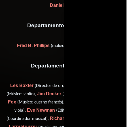
Daniel Haller
Departamento de maquillaje
Fred B. Phillips
(makeup artist (as Fred Phillips))
Departamento de musica
Les Baxter
Herman Clebanoff
(Director de orquesta),
Jim Decker
Fred
(Músico: violín),
(Músico: cuerno francés),
Fox
Alan Harshman
(Músico: cuerno francés),
(musician:
Eve Newman
Al Simms
viola),
(Editor de música),
Richard Bowden
(Coordinador musical),
(musical cues (u)),
Larry Bunker
James Getzoff
(musician: percussion (u)),