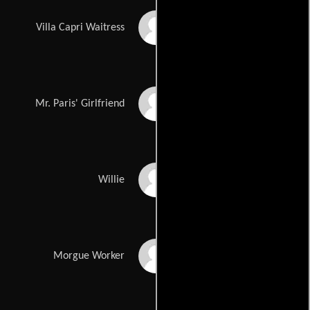
Shirley Venard
Villa Capri Waitress
Rebecca Sabot
Mr. Paris' Girlfriend
Willis Burks II
Willie
Pancho Demmings
Morgue Worker