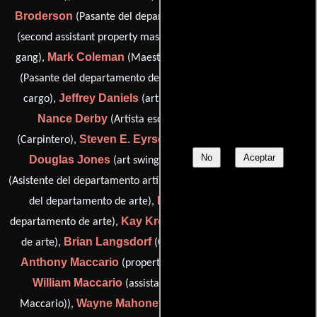
Broderson
Joe Carrol
(Pasante del departamento de arte),
Adam Chase
(second assistant property master),
(art swing
Mark Coleman
Regina Comito
gang),
(Maestro de obras),
Tom Craig
(Pasante del departamento de arte),
(Hombre a
Jeffrey Daniels
cargo),
(art swing gang (as Jeff Daniels)),
Nance Derby
Stephen Durfee
(Artista escénico),
Steven E. Eyrse
(Carpintero),
(head painter / scenic artist),
No
Aceptar
Douglas Jones
Kristina Kershner
(art swing gang),
Julie Kinneary
(Asistente del departamento artístico),
(Pasante
Kris Knutson
del departamento de arte),
(Pasante del
Kay Kropp
departamento de arte),
(Pasante del departamento
Brian Langsdorf
de arte),
(Coordinador de construcción),
Anthony Maccario
(property master (as Tony Maccario)),
William Maccario
(assistant property master (as Billy
Wayne Mahoney
Heather
Maccario)),
(Hombre a cargo),