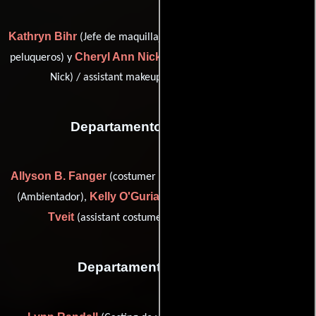
Kathryn Bihr
Peggy Nicholson
(Jefe de maquillaje),
(Jefe de
Cheryl Ann Nick
peluqueros) y
(assistant hair stylist (as Cheryl
Nick) / assistant makeup artist (as Cheryl Nick))
Departamento de vestuario
Allyson B. Fanger
Ann Miller
(costumer (as Allyson Brown)),
Kelly O'Gurian
Suzi
(Ambientador),
(Jefe de vestuaristas) y
Tveit
(assistant costume designer / seamstress)
Departamento de reparto