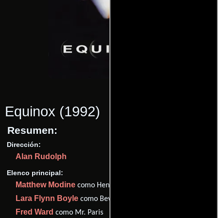
Equinox
(1992)
Resumen:
Dirección:
Alan Rudolph
Elenco principal:
Matthew Modine
como Henry Petosa /Freddy Ace
Lara Flynn Boyle
como Beverly Franks
Fred Ward
como Mr. Paris