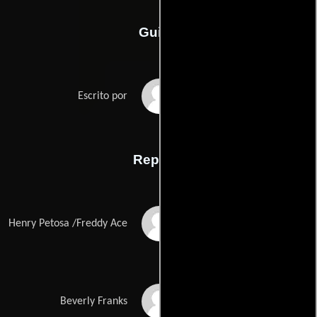
Guión
Alan Rudolphs
Escrito por
Reparto
Matthew Modine
Henry Petosa /Freddy Ace
Lara Flynn Boyle
Beverly Franks