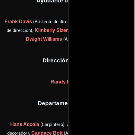
Ayudante de dirección
Frank Davis
Warren Gray
(Asistente de dirección),
(Asistente
Kimberly Sizemore
de dirección),
(Asistente de dirección) y
Dwight Williams
(Asistente de dirección)
Dirección artística
Randy Eriksen
Departamento de arte
Hans Accola
Allyson Adley
(Carpintero),
(Asistente de
Candace Bott
David
decorador),
(Asistente de decorador),