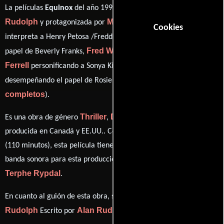
Alan
La películas
Equinox
del año 1992, está dirigida por
Rudolph
Matthew Modine
y protagonizada por
quien
Cookies
Lara Flynn Boyle
interpreta a Henry Petosa /Freddy Ace,
en el
Fred Ward
Tyra
papel de Beverly Franks,
como Mr. Paris,
Ferrell
Marisa Tomei
personificando a Sonya Kirk y
ver créditos
desempeñando el papel de Rosie Rivers (
completos
).
Thriller
Drama
Crimen
Misterio
Es una obra de género
,
,
y
producida en Canadá y EE.UU.. Con una duración de 01 hr 50 min
(110 minutos), esta película tiene diálogos originales en
Inglés
. La
banda sonora para esta producción ha sido compuesta por
Terphe Rypdal
.
Alan
En cuanto al guión de esta obra, se encuentra a cargo de
Rudolph
Alan Rudolph
Escrito por
(Escrito por).