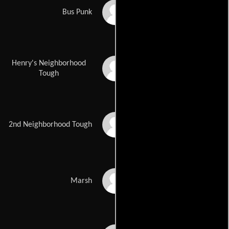
Randy Gust
Bus Punk
Henry's Neighborhood
Matthew Dudley
Tough
John Sargent
2nd Neighborhood Tough
Frank Davis
Marsh