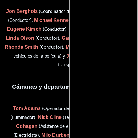
Jon Bergholz
David F. Evans
(Coordinador de transporte),
Michael Kennedy
(Conductor),
(driver (as Mike Kennedy)),
Eugene Kirsch
Roger Knutson
(Conductor),
(Conductor),
Linda Olson
Gary Shuckahosee
(Conductor),
(Conductor),
Rhonda Smith
Mike Stanforth
(Conductor),
(Coordinador de
James Stewart
vehículos de la película) y
(Capitán de
transporte)
Cámaras y departamento de electricidad
Tom Adams
Tony Barnes
(Operador de generador),
Nick Cline
Steve
(Iluminador),
(Técnico de iluminación),
Cohagan
David Doyle
(Asistente de electricidad),
Milo Durben
Dave Gillen
(Electricista),
(Iluminador),