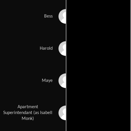
Meegan Lee Ochs
Bess
Carlos Sanz
Harold
Lenora Finley
Maye
Apartment
Isabell O'Connor
Superintendant (as Isabell
Monk)