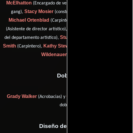
McElhatton
Jim Meyer
(Encargado de vestuario),
(art swing
Stacy Mosier
gang),
(construction production assistant),
Michael Ortenblad
Bradford Richardson
(Carpintero),
Nanci Roberts
(Asistente de director artístico),
(Coordinador
Stuart Skrien
Daryl
del departamento artístico),
(Carpintero),
Smith
Kathy Stewart
Charlie
(Carpintero),
(Artista escénico) y
Wildenauer
(Carpintero)
Dobles
Grady Walker
Greg Walker
(Acrobacias) y
(Coordinador de
dobles)
Diseño de vestuario