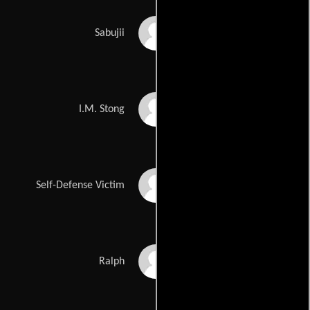
Billy Silva
Sabujii
Tom Kasat
I.M. Stong
Diane Wheeler-
Self-Defense Victim
Nicholson
Paul Meshejian
Ralph