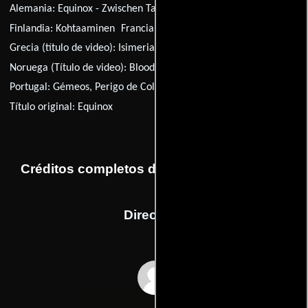
Alemania:
Equinox - Zwischen Tag und Nacht
Finlandia:
Kohtaaminen
Francia (título de TV):
Equinox
Grecia (título de video):
Isimeria
Noruega (Título de video):
Blood Brothers
Portugal:
Gémeos, Perigo de Colisão
Serbia:
Ravnodnevnica
Título original:
Equinox
Créditos completos de la película Equinox
Dirección
Alan Rudolph