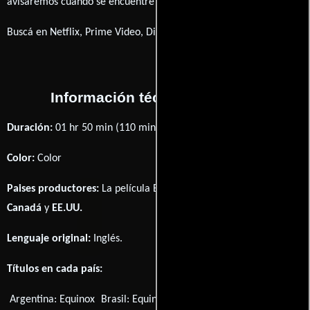
avisaremos cuando se encuentre disponible
Buscá en Netflix, Prime Video, Disney+
Información técnica y general
Duración:
01 hr 50 min (110 minutos) .
Color:
Color
Paises productores:
La película Equinox fué producida en
Canadá
y
EE.UU.
Lenguaje original:
Inglés
.
Títulos en cada país:
Argentina:
Equinox
Brasil:
Equinox