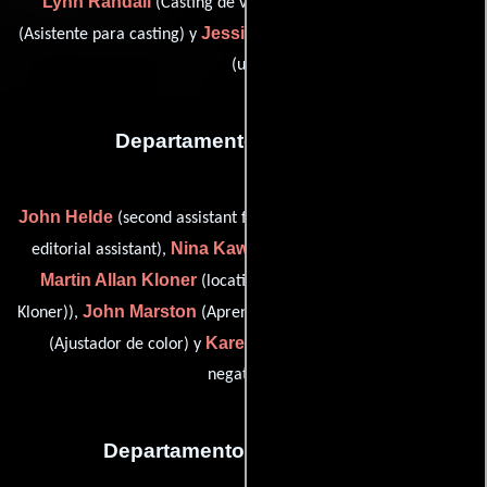
Lynn Randall
Caryn Richmond
(Casting de voz adr),
Jessica Roulston
(Asistente para casting) y
(casting assistant
(u))
Departamento de editorial
John Helde
Jim Hillis
(second assistant film editor),
(location
Nina Kawasaki
editorial assistant),
(associate film editor),
Martin Allan Kloner
(location assistant editor (as Marty
John Marston
Jeff Smithwick
Kloner)),
(Aprendiz de editor),
Karen Thorndike
(Ajustador de color) y
(Cortador de
negativos)
Departamento de transporte