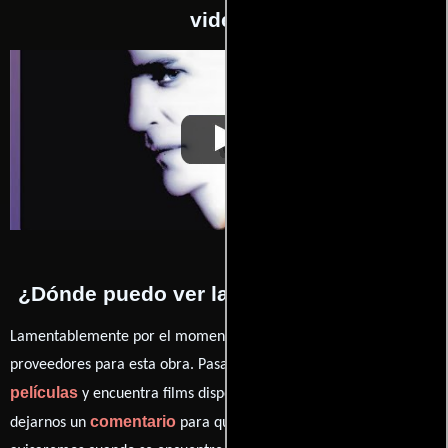
videos
Equinox
Video de la película Equinox
1992-09-18
¿Dónde puedo ver la películas Equinox?
Lamentablemente por el momento no contamos con enlaces a
proveedores para esta obra. Pasa por nuestro catálogo de
películas
y encuentra films disponibles. También puedes
comentario
dejarnos un
para que le demos prioridad y te