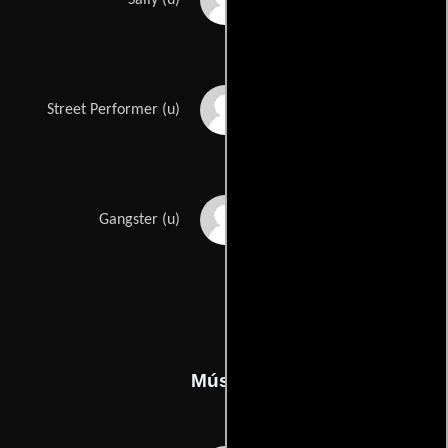
Sally (u)
David Lind
Street Performer (u)
Joel Thingvall
Gangster (u)
Música