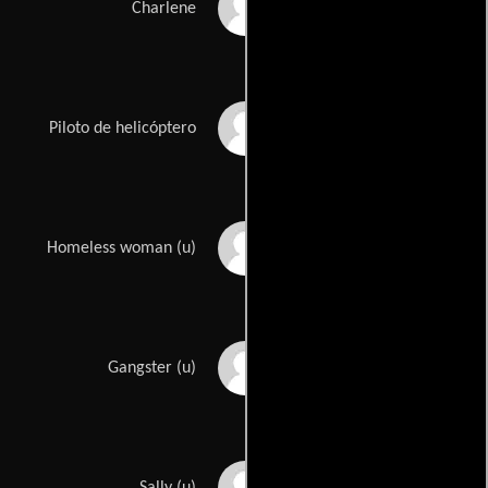
Suzette Tarzia
Charlene
Craig Hosking
Piloto de helicóptero
Susan Chambers
Homeless woman (u)
Vinnie Curto
Gangster (u)
Amy Fisher