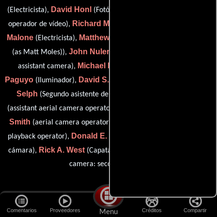
David Honl
Bob King
(Electricista),
(Fotógrafo),
(Asistente de
Richard Mall
Chris
operador de vídeo),
(dolly grip / key grip),
Malone
Matthew Thomas Moles
(Electricista),
(best boy grip
John Nuler
(as Matt Moles)),
(Steadicam operator / second
Michael R. Oddo
Paul
assistant camera),
(Iluminador),
Paguyo
David S. Pope
Michael J.
(Iluminador),
(Electricista),
Selph
Kevin Lee Smith
(Segundo asistente de cámara),
Roger L.
(assistant aerial camera operator (as Kevin L. Smith)),
Smith
Harland Snodgrass
(aerial camera operator),
(video
Donald E. Thorin Jr.
playback operator),
(Primer asistente de
Rick A. West
Jim Zabilla
cámara),
(Capataz) y
(first assistant
camera: second camera)
Montaje
Comentarios
Proveedores
Créditos
Compartir
Menu