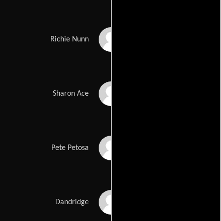
Tate Donovan
Richie Nunn
Lori Singer
Sharon Ace
M. Emmet Walsh
Pete Petosa
Gailard Sartain
Dandridge