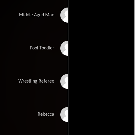
David A. Goodman
Middle Aged Man
Jack Feresten
Pool Toddler
Charles Robinson
Wrestling Referee
Alicia Favela
Rebecca