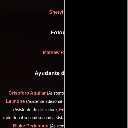
Sheryl Levine
Fotografia
Mathew Rudenberg
Ayudante de dirección
Crisoforo Aguilar
Alex
(Asistente adicional del director),
Leimone
David Mendoza
(Asistente adicional del director),
Felisha N. Grice Pedersen
(Asistente de dirección),
(additional second second assistant director (as Felisha N. Grice)),
Blake Perkinson
Michelle
(Asistente de dirección) y