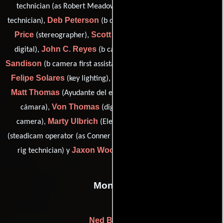
Haydn Pazanti
technician (as Robert Meadows)),
(3D rig
Deb Peterson
Doug
technician),
(b camera second assistant),
Price
Scott Resnick
(stereographer),
(Técnico de imagen
John C. Reyes
Hunter
digital),
(b camera first assistant),
Sandison
Sergio Silva
(b camera first assistant),
(Iluminador),
Felipe Solares
Dave Taylor
(key lighting),
(stereographer),
Matt Thomas
(Ayudante del encargado de equipamientos de
Von Thomas
cámara),
(digital imaging technician: red
Marty Ulbrich
Conner Vandeer
camera),
(Electricista),
Daniel P. Venti
(steadicam operator (as Conner VanDeer)),
(3D
Jaxon Woods
rig technician) y
(a camera first assistant)
Montaje
Ned Bastille