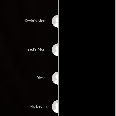
Stephanie Courtney
Kevin's Mom
Siobhan Fallon
Fred's Mom
Hogan
Carlos Knight
Diesel
Seth Morris
Mr. Devlin