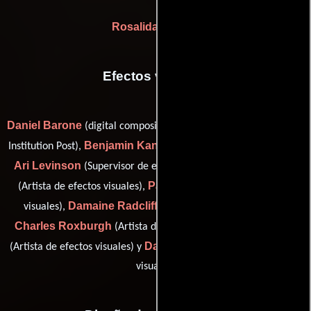
Rosalida Medina
Efectos visuales
Daniel Barone
(digital compositor / visual effects producer: The
Benjamin Kantor
Institution Post),
(Artista de efectos visuales),
Ari Levinson
Jamie Masar
(Supervisor de efectos visuales),
Paul Moore
(Artista de efectos visuales),
(Artista de efectos
Damaine Radcliff
visuales),
(Artista de efectos visuales),
Charles Roxburgh
Ikuo Saito
(Artista de efectos visuales),
David Shorey
(Artista de efectos visuales) y
(Artista de efectos
visuales)