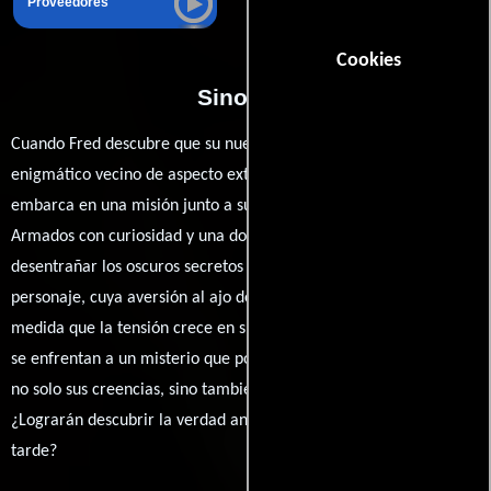
Proveedores
Cookies
Sinopsis
Cuando Fred descubre que su nuevo profesor de música, un
enigmático vecino de aspecto extraño, podría ser un vampiro, se
embarca en una misión junto a su valiente amiga Bertha.
Armados con curiosidad y una dosis de valentía, intentan
desentrañar los oscuros secretos que rodean a este extraño
personaje, cuya aversión al ajo despierta sus sospechas. A
medida que la tensión crece en su pequeño pueblo, Fred y Bertha
se enfrentan a un misterio que podría cambiarlo todo, desafiando
no solo sus creencias, sino también la seguridad de su hogar.
¿Lograrán descubrir la verdad antes de que sea demasiado
tarde?