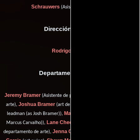
Schrauwers
(Asistente de dirección)
Dirección artística
Rodrigo Cabral
Departamento de arte
Jeremy Bramer
(Asistente de producción del departamento de
Joshua Bramer
arte),
(art department production assistant /
Marcos Carvalho
leadman (as Josh Bramer)),
(art swing (as
Lane Cheek
Marcus Carvalho)),
(Asistente de producción del
Jenna Craig
Steve
departamento de arte),
(Vestidor en el set),