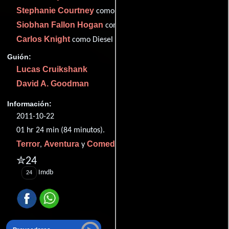
Stephanie Courtney
como Kevin's Mom
Siobhan Fallon Hogan
como Fred's Mom
Carlos Knight
como Diesel
Guión:
Lucas Cruikshank
David A. Goodman
Información:
2011-10-22
01 hr 24 min (84 minutos).
Terror
Aventura
Comedia
,
y
.
✮24
Imdb
24