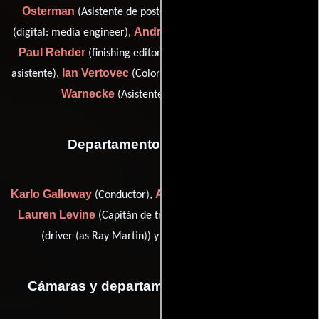
Osterman
Chris Peariso
(Asistente de post-producción),
Andrey Ragozin
(digital: media engineer),
(Editor asistente),
Paul Rehder
Michael Stahlberg
(finishing editor),
(Editor
Ian Vertovec
Kevin
asistente),
(Colorista intermedio digital) y
Warnecke
(Asistente de post-producción)
Departamento de transporte
Karlo Galloway
Anastasia Levine
(Conductor),
(Conductor),
Lauren Levine
Raymond Martin
(Capitán de transporte),
Jack Shaw
(driver (as Ray Martin)) y
(Conductor)
Cámaras y departamento de electricidad