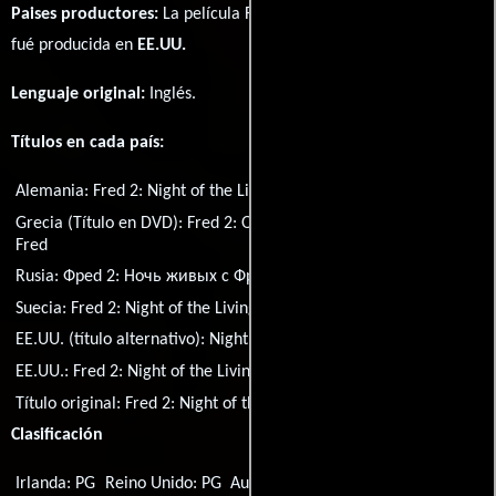
Paises productores:
La película Fred 2: Night of the Living Fred
fué producida en
EE.UU.
Lenguaje original:
Inglés
.
Títulos en cada país:
Alemania:
Fred 2: Night of the Living Fred
Grecia (Título en DVD):
Fred 2: Oi stoiheiomenes nyhtes tou
Fred
Rusia:
Фреd 2: Ночь живых с Фреdом
Suecia:
Fred 2: Night of the Living Fred
EE.UU. (título alternativo):
Night of the Living Fred
EE.UU.:
Fred 2: Night of the Living Fred
Título original:
Fred 2: Night of the Living Fred
Clasificación
Irlanda: PG
Reino Unido: PG
Australia: G
Nueva Zelanda: G