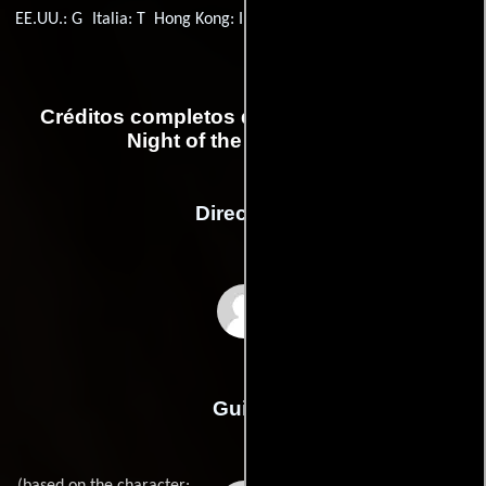
EE.UU.: G
Italia: T
Hong Kong: I
Países Bajos: 6
India: U
Créditos completos de la película Fred 2:
Night of the Living Fred
Dirección
John Fortenberry
Guión
(based on the character: