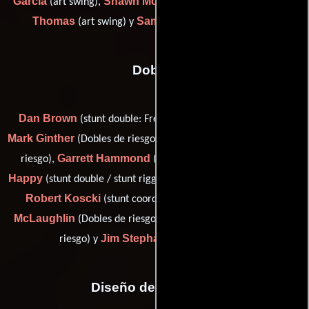
Garcia
Shawn McKinney
Anthony
(art swing),
(art swing),
Thomas
Sam Widaman
(art swing) y
(prop master)
Dobles
Dan Brown
Timothy Eulich
(stunt double: Fred),
(Doble),
Mark Ginther
Charles Grisham
(Dobles de riesgo),
(Dobles de
Garrett Hammond
Ryan
riesgo),
(stunt double: Fred Ab),
Happy
Oliver Keller
Kim
(stunt double / stunt rigger),
(Doble),
Robert Koscki
Cliff
(stunt coordinator (as Kim Koscki)),
McLaughlin
Jerry Sandager
(Dobles de riesgo),
(Dobles de
Jim Stephan
riesgo) y
(Dobles de riesgo)
Diseño de vestuario