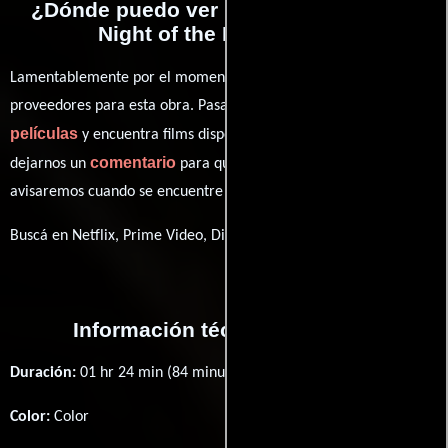
¿Dónde puedo ver la películas Fred 2:
Night of the Living Fred?
Lamentablemente por el momento no contamos con enlaces a
proveedores para esta obra. Pasa por nuestro catálogo de
películas
y encuentra films disponibles. También puedes
comentario
dejarnos un
para que le demos prioridad y te
avisaremos cuando se encuentre disponible
Buscá en Netflix, Prime Video, Disney+
Información técnica y general
Duración:
01 hr 24 min (84 minutos) .
Color:
Color