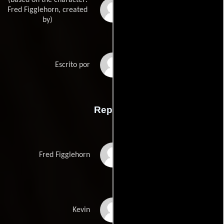
Lucas Cruikshanks
Fred Figglehorn, created
by)
David A. Goodmans
Escrito por
Reparto
Lucas Cruikshank
Fred Figglehorn
Jake Weary
Kevin