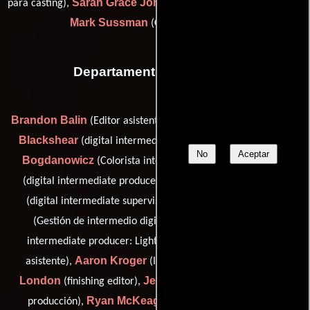
Sarah Grace Johnson
para casting),
(Asistente para casting) y
Mark Sussman
(Casting de voz adr)
Departamento de editorial
Brandon Balin
Ned Bastille
Matt
(Editor asistente),
(Editor),
Blackshear
Corinne
(digital intermediate finishing artist),
No
Aceptar
Bogdanowicz
Des Carey
(Colorista intermedio digital),
Michael Cioni
(digital intermediate producer: Light Iron),
Peter Cioni
(digital intermediate supervisor: Light Iron),
Katie Fellion
(Gestión de intermedio digital),
(digital
Evan Henke
intermediate producer: Light Iron),
(Editor
Aaron Kroger
Kevin
asistente),
(Ingeniero de outpost),
London
Jeff McCaig
(finishing editor),
(Contador de post-
Ryan McKeague
Dana
producción),
(finishing editor),