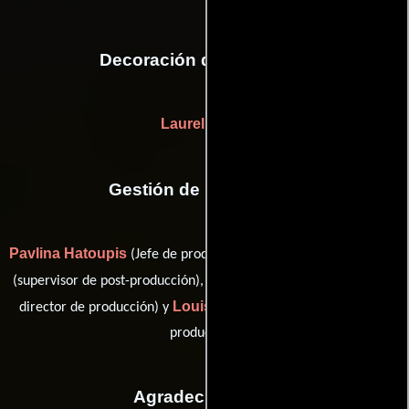
Decoración de escenario
Laurel Frank
Gestión de producción
Pavlina Hatoupis
Samantha Housman
(Jefe de producción),
J.B. Popplewell
(supervisor de post-producción),
(Asistente del
Louise Runge
director de producción) y
(supervisor de post-
producción)
Agradecimientos