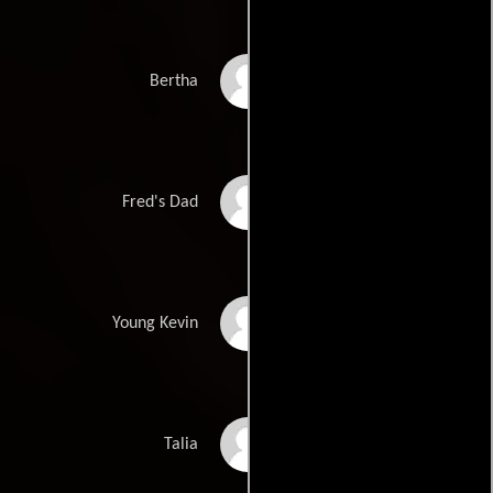
Daniella Monet
Bertha
John Cena
Fred's Dad
Jay Jay Warren
Young Kevin
Ariel Winter
Talia