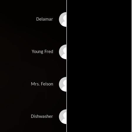
Noel Gugliemi
Delamar
Jack Coghlan
Young Fred
Irene Roseen
Mrs. Felson
John Gatins
Dishwasher