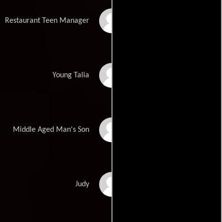
Matthew Scott
Restaurant Teen Manager
Montgomery
Olivia Gonzales
Young Talia
Peter Munson Hogan
Middle Aged Man's Son
Pixie Lott
Judy