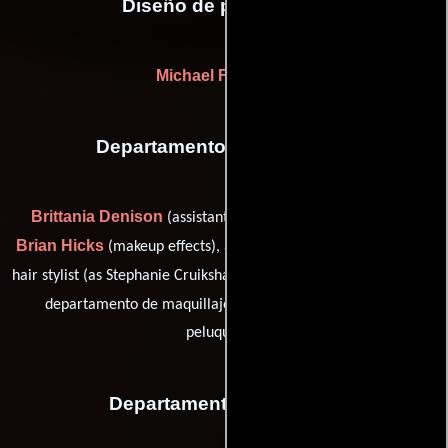
Diseño de producción
Michael Fitzgerald
Departamento de maquillaje
Brittania Denison
(assistant makeup (as Brittania Perri)),
Brian Hicks
Stephanie Lierman
(makeup effects),
(assistant
Lorraine Martin
hair stylist (as Stephanie Cruikshank)),
(Jefe del
Miko Nishida
departamento de maquillaje) y
(Jefe de
peluqueros)
Departamento de musica