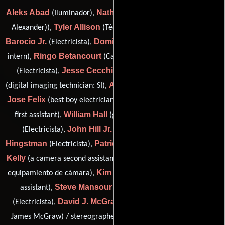
Aleks Abad
Nathan Alexander
(Iluminador),
(grip (as Nathen
Tyler Allison
Jose
Alexander)),
(Técnico de imagen digital),
Barocio Jr.
Dominic Bendijo
(Electricista),
(still photographer
Ringo Betancourt
Nathan Carballo
intern),
(Camarógrafo),
Jesse Cecchini
Will Cotton
(Electricista),
(Electricista),
Andreana Davies
(digital imaging technician: SI),
(Iluminador),
Jose Felix
Cecilia Guerrero
(best boy electrician),
(a camera
William Hall
Vi D. Han
first assistant),
(grip (as Will Hall)),
John Hill Jr.
Matt
(Electricista),
(3D video technician),
Hingstman
Patrick Hubbard
Matt
(Electricista),
(Electricista),
Kelly
Rex Kenney
(a camera second assistant),
(Encargado de
Kim Lapplander
equipamiento de cámara),
(b camera second
Steve Mansour
Matt Markey
assistant),
(Electricista),
David J. McGraw
(Electricista),
(3D video utilities (as David
Rocker Meadows
James McGraw) / stereographer),
(3D rig