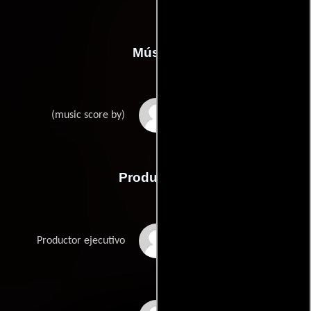
Música
Roddy Bottum
(music score by)
Producción
Gary Binkow
Productor ejecutivo