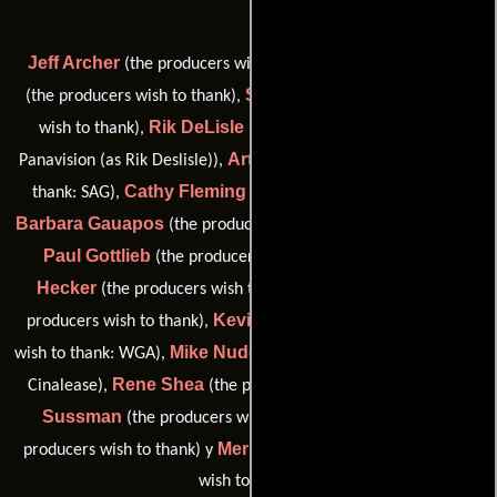
Jeff Archer
Nicole Bernard
(the producers wish to thank),
Scott Bernard
(the producers wish to thank),
(the producers
Rik DeLisle
wish to thank),
(the producers wish to thank:
Art Duarte
Panavision (as Rik Deslisle)),
(the producers wish to
Cathy Fleming
thank: SAG),
(the producers wish to thank),
Barbara Gauapos
(the producers wish to thank: Cast & Crew),
Paul Gottlieb
Penelope
(the producers wish to thank),
Hecker
Stacy Keeter
(the producers wish to thank),
(the
Kevin McCollister
producers wish to thank),
(the producers
Mike Nudge
wish to thank: WGA),
(the producers wish to thank:
Rene Shea
Mark
Cinalease),
(the producers wish to thank),
Sussman
Juli Totta
(the producers wish to thank),
(the
Merujan Uzunyan
producers wish to thank) y
(the producers
wish to thank)