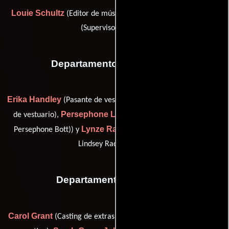
Louie Schultz
Madonna Wade-Reed
(Editor de música) y
(Supervisor musical)
Departamento de vestuario
Erika Handley
Marnie Hillier
(Pasante de vestuario),
(Pasante
Persephone Lauer
de vestuario),
(additional costumer (as
Lynze Radzyminski
Persephone Bott)) y
(set costumer (as
Lindsey Radzyminski))
Departamento de reparto
Carol Grant
Jillian Holgerson
(Casting de extras),
(Asistente