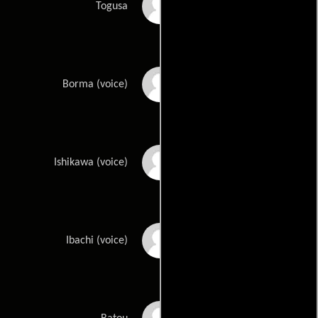
Alex Organ
Togusa
Phil Parsons
Borma (voice)
Brandon Potter
Ishikawa (voice)
Chris Rager
Ibachi (voice)