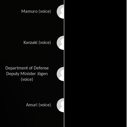
Atsushi Miyauchi
Mamuro (voice)
Kôji Ishii
Kanzaki (voice)
Department of Defense
Yôsuke Akimoto
Deputy Minister Jôgen
(voice)
Tomo Muranaka
Amuri (voice)