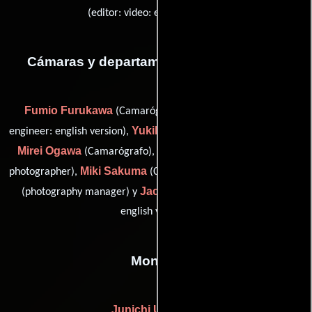
(editor: video: english version)
Cámaras y departamento de electricidad
Fumio Furukawa
Jacob Martin
(Camarógrafo),
(video
Yukiko Matsumoto
engineer: english version),
(Camarógrafo),
Mirei Ogawa
Shinichirou Ogita
(Camarógrafo),
(assistant
Miki Sakuma
Hironori Takagi
photographer),
(Camarógrafo),
Jacob Weems
(photography manager) y
(video engineer:
english version)
Montaje
Junichi Uematsu