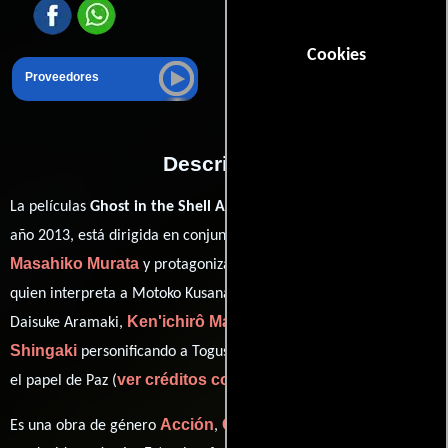
Cookies
Proveedores
Descripción
La películas
Ghost in the Shell Arise: Border 1 - Ghost Pain
del
Kazuchika Kise
año 2013, está dirigida en conjunto por
y
Masahiko Murata
Maaya Sakamoto
y protagonizada por
Ikkyu Juku
quien interpreta a Motoko Kusanagi,
en el papel de
Ken'ichirô Matsuda
Tarusuke
Daisuke Aramaki,
como Batou,
Shingaki
Yôji Ueda
personificando a Togusa y
desempeñando
ver créditos completos
el papel de Paz (
).
Acción
Ciencia ficción
Animación
Es una obra de género
,
y