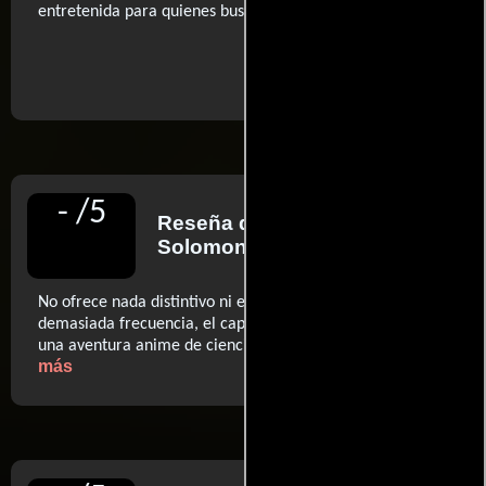
entretenida para quienes buscan un escape del día a día.
..ver fuentes
-
/
5
Reseña de
Charles
Solomon
para IndieWire
No ofrece nada distintivo ni emocionante (...) Con
demasiada frecuencia, el capítulo da la impresión de ser
..ver
una aventura anime de ciencia ficción del montón.
más