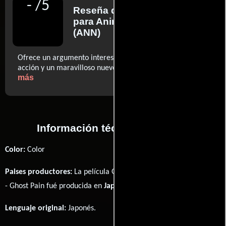
-
/
5
Reseña de
Michael Toole
para Anime News Network
(ANN)
Ofrece un argumento interesante, grandes escenas de
..ver
acción y un maravilloso nuevo reparto de doblaje.
más
Información técnica y general
Color:
Color
Paises productores:
La película Ghost in the Shell Arise: Border 1
- Ghost Pain fué producida en
Japón
Lenguaje original:
Japonés
.