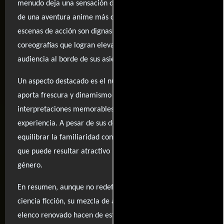
menudo deja una sensación de déjà vu, como si se tratara
de una aventura anime más del montón. Sin embargo, las
escenas de acción son dignas de mención, con
coreografías que logran elevar la tensión y mantener a la
audiencia al borde de sus asientos.
Un aspecto destacado es el nuevo reparto de doblaje, que
aporta frescura y dinamismo a los personajes, ofreciendo
interpretaciones memorables que enriquecen la
experiencia. A pesar de sus defectos, esta entrega logra
equilibrar la familiaridad con elementos novedosos, lo
que puede resultar atractivo para los aficionados al
género.
En resumen, aunque no redefine el panorama de la
ciencia ficción, su mezcla de acción emocionante y un
elenco renovado hacen de esta película una opción