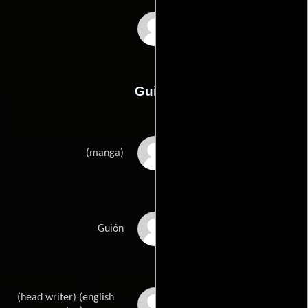
Masahiko Murata
Guión
Masamune Shirows
(manga)
Tow Ubukatas
Guión
(head writer) (english
John Burgmeiers