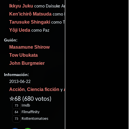
Ikkyu Juku
como Daisuke Aramaki
Ken'ichirô Matsuda
como Batou
Tarusuke Shingaki
como Togusa
Yôji Ueda
como Paz
Guión:
Masamune Shirow
Tow Ubukata
John Burgmeier
Información:
2013-06-22
Acción
Ciencia ficción
Animación
,
y
.
✮68
(680 votos)
Imdb
73
Filmaffinity
64
Rottentomatoes
73