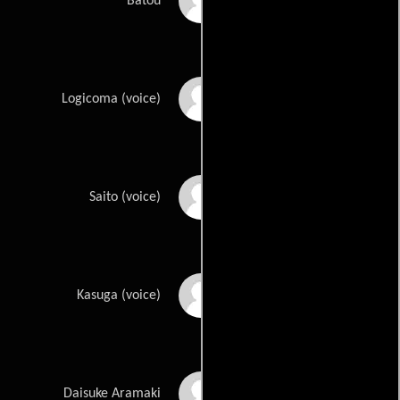
Christopher Sabat
Batou
Jad Saxton
Logicoma (voice)
Marcus D. Stimac
Saito (voice)
Mark Stoddard
Kasuga (voice)
John Swasey
Daisuke Aramaki