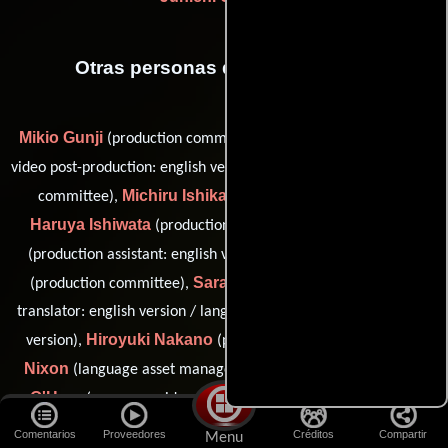
Otras personas que participaron
Mikio Gunji
Clarine Harp
(production committee),
(director:
Isao Hidaka
video post-production: english version),
(production
Michiru Ishikawa
committee),
(production committee),
Haruya Ishiwata
Trenton Jons
(production committee),
Shigeaki Komatsu
(production assistant: english version),
Sarah Alys Lindholm
(production committee),
(japanese
translator: english version / language asset coordinator: english
Hiroyuki Nakano
Susie
version),
(production committee),
Nixon
Matthew
(language asset manager (english version)),
O'Hara
(manager: video post-production (english version)),
Sadako Okoshi
Francesco
(production committee),
Comentarios
Proveedores
Créditos
Compartir
Menu