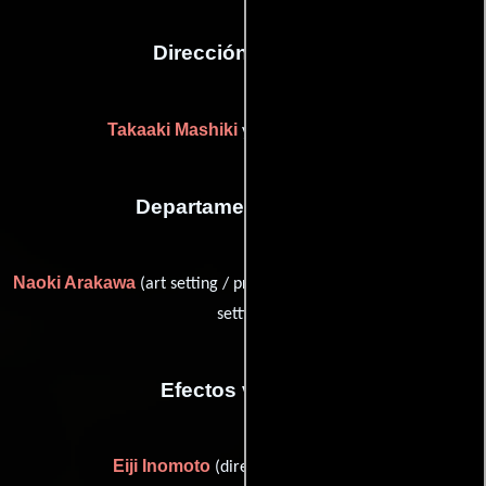
Dirección artística
Takaaki Mashiki
Yusuke Takeda
y
Departamento de arte
Naoki Arakawa
Hiroshi Kato
(art setting / prop setting) y
(art
setting)
Efectos visuales
Eiji Inomoto
(director: 3D graphics)