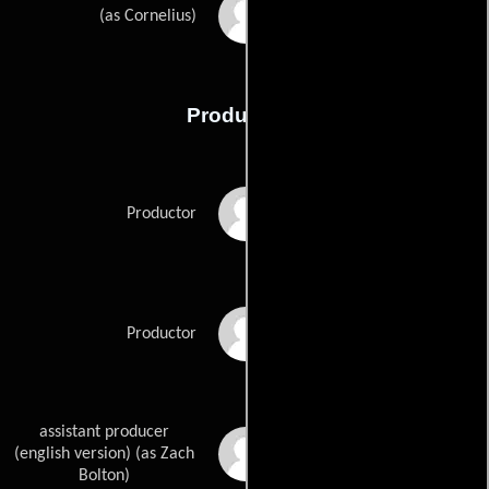
Keigo Oyamada
(as Cornelius)
Producción
Kengo Abe
Productor
Mitsutoshi Arimoto
Productor
assistant producer
Z. Charles Bolton
(english version) (as Zach
Bolton)