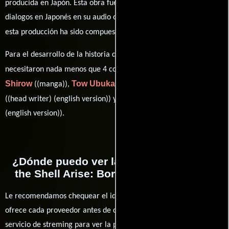
producida en Japón. Esta obra fue grabada originalmente con
dialogos en
Japonés
en su audio original. La banda sonora para
Keigo Oyamada
esta producción ha sido compuesta por
.
Para el desarrollo de la historia que cuenta esta obra, se
Masamune
necesitaron nada menos que 4 colaboraciones.
Shirow
Tow Ubukata
John Burgmeier
((manga)),
(Guión),
Clint Bickham
((head writer) (english version)) y
((script writer)
(english version)).
¿Dónde puedo ver la películas Ghost in
the Shell Arise: Border 1 - Ghost Pain?
Le recomendamos chequear el idioma, doblaje o subtítulos que
ofrece cada proveedor antes de comprar, alquilar o contratar un
servicio de streming para ver la películas.