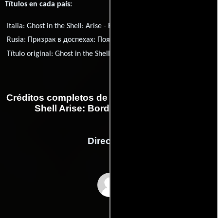
Títulos en cada país:
Italia:
Ghost in the Shell: Arise - Border 1: Ghost Pain
Rusia:
Призрак в доспехах: Появись
Título original:
Ghost in the Shell Arise: Border 1 - Ghost Pain
Créditos completos de la película Ghost in the
Shell Arise: Border 1 - Ghost Pain
Dirección
Kazuchika Kise