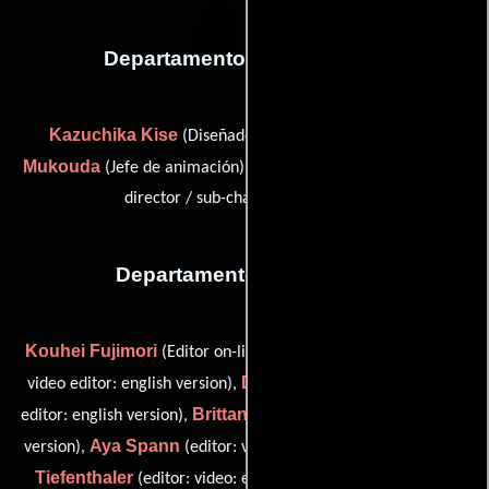
Departamento de animación
Kazuchika Kise
Takashi
(Diseñador de personajes),
Mukouda
Tetsuya Nishio
(Jefe de animación) y
(animation
director / sub-character designer)
Departamento de editorial
Kouhei Fujimori
Jeremy Jimenez
(Editor on-line),
(senior
Daniel Mancilla
video editor: english version),
(senior video
Brittany Smith
editor: english version),
(editor: video: english
Aya Spann
Hayley
version),
(editor: video: english version),
Tiefenthaler
Josh Tyler
(editor: video: english version) y