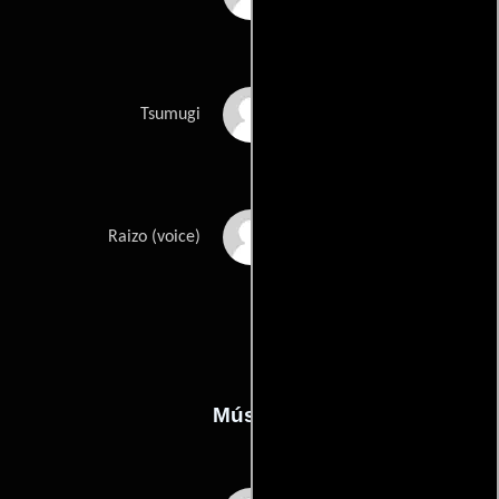
Eric Vale
Tsumugi
David Wald
Raizo (voice)
Música