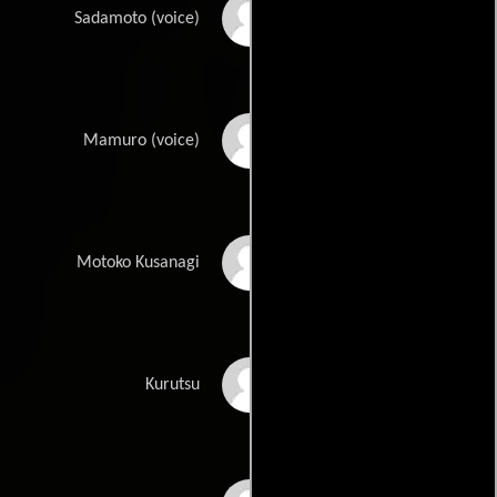
Bill Jenkins
Sadamoto (voice)
Brian Mathis
Mamuro (voice)
Elizabeth Maxwell
Motoko Kusanagi
Mary Elizabeth
Kurutsu
McGlynn