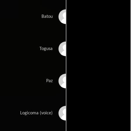
Ken'ichirô Matsuda
Batou
Tarusuke Shingaki
Togusa
Yôji Ueda
Paz
Miyuki Sawashiro
Logicoma (voice)