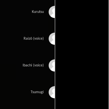
Mayumi Asano
Kurutsu
Takanori Hoshino
Raizô (voice)
Yasuhiro Mamiya
Ibachi (voice)
Kenji Nojima
Tsumugi