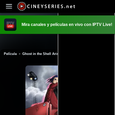
Mira canales y películas en vivo con IPTV Live!
INICIO
PELICULAS
Película
Ghost in the Shell Arise: Border 1 - Ghost Pain (2013)
>