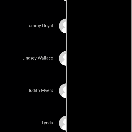
Skyler Gisondo
Tommy Doyal
Jenny Gregg Stewart
Lindsey Wallace
Hanna Hall
Judith Myers
Kristina Klebe
Lynda