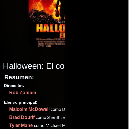
Halloween: El comienzo
(2007)
Resumen:
Dirección:
Rob Zombie
Elenco principal:
Malcolm McDowell
como Dr. Samuel Loomis
Brad Dourif
como Sheriff Lee Brackett
Tyler Mane
como Michael Myers