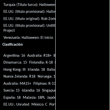
Turquía (Título turco):
Halloween
EE.UU. (título provisional):
Halloween: Retribution
EE.UU. (título original):
Rob Zombie's Halloween
EE.UU. (título provisional):
Untitled Rob Zombie Halloween
Project
Venezuela:
Halloween: El inicio
Título original:
Halloween
Clasificación
Argentina: 16
Australia: R18+
Brasil: 18
Canadá: 18A
Dinamarca: 15
Finlandia: K-18
Francia: 16
Alemania: 18
Hong Kong: III
Irlanda: 18
Italia: VM14
Países Bajos: 16
Nueva Zelanda: R18
Noruega: 18
Reino Unido: 18
EE.UU.: R
Australia: MA15+
Filipinas: R-13
Brasil: 14
Corea del Sur: 18
Suecia: 15
Islandia: 16
Singapur: M18
Rusia: 18+
Canadá: 16+
España: 18
Malasia: 18PL
Japón: R-15
Taiwán: R-18
EE.UU.: Unrated
México: C
Portugal: M/18