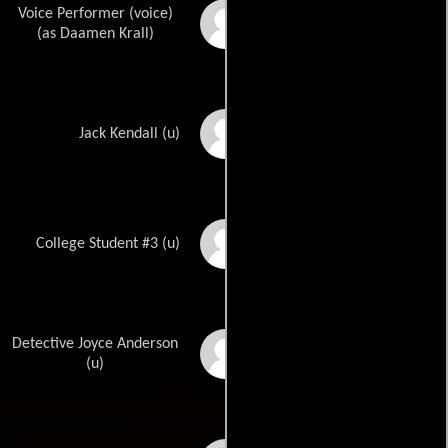
Voice Performer (voice)
Daamen J. Krall
(as Daamen Krall)
Courtney Gains
Jack Kendall (u)
Kazu Nagahama
College Student #3 (u)
Detective Joyce Anderson
Linda Sypien
(u)