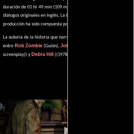
duración de 01 hr 49 min (109 minutos), esta película tiene
diálogos originales en
Inglés
. La banda sonora para esta
Tyler Bates
producción ha sido compuesta por
.
La autoría de la historia que narra esta obra está compartida
Rob Zombie
John Carpenter
entre
(Guión),
((1978
Debra Hill
screenplay)) y
((1978 screenplay)).