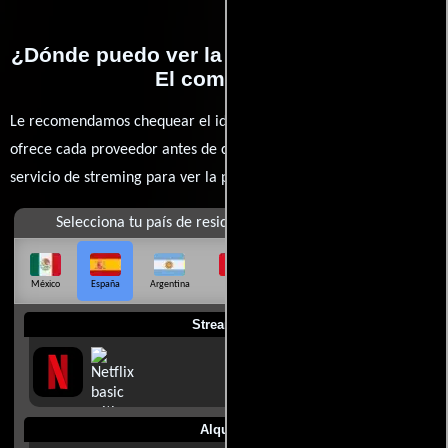
¿Dónde puedo ver la películas Halloween:
El comienzo?
Le recomendamos chequear el idioma, doblaje o subtítulos que
ofrece cada proveedor antes de comprar, alquilar o contratar un
servicio de streming para ver la películas.
Selecciona tu país de residencia
México
España
Argentina
Perú
Colombia
Chile
Ecuador
Streaming
Alquilar