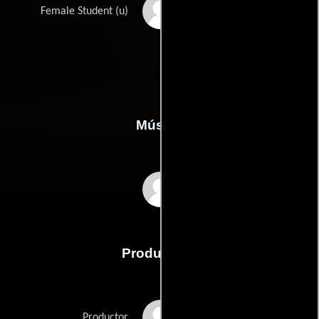
Amanda Tepe
Female Student (u)
Música
Tyler Bates
Producción
Malek Akkad
Productor