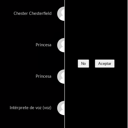
Sid Haig
Chester Chesterfield
Nikki Taylor Melton
Princesa
No
Aceptar
Deven Streeton
Princesa
Andreana Weiner
Intérprete de voz (voz)