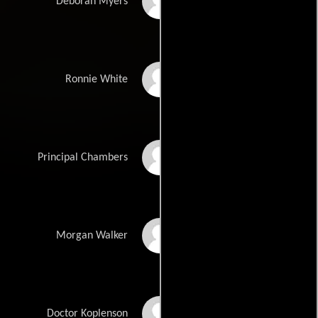
Sheri Moon Zombie
Deborah Myers
William Forsythe
Ronnie White
Richard Lynch
Principal Chambers
Udo Kier
Morgan Walker
Clint Howard
Doctor Koplenson