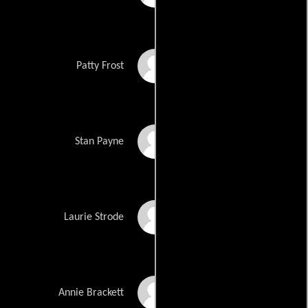
Leslie Easterbrook
Patty Frost
Steve Boyles
Stan Payne
Scout Taylor-
Laurie Strode
Compton
Danielle Harris
Annie Brackett