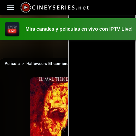
Mira canales y películas en vivo con IPTV Live!
INICIO
PELICULAS
Película
Halloween: El comienzo (2007)
>