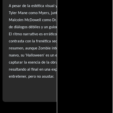
A pesar de la estética visual y la intensa actuación de
Tyler Mane como Myers, junto a la sólida presencia de
Malcolm McDowell como Dr. Loomis, la película adolece
de diálogos débiles y un guion que abusa de la vulgaridad.
El ritmo narrativo es errático, con un inicio lento que
contrasta con la frenética secuencia de asesinatos. En
resumen, aunque Zombie intenta ofrecer algo diferente y
nuevo, su 'Halloween' es un esfuerzo que no logra
capturar la esencia de la obra maestra de Carpenter,
resultando al final en una experiencia mixta que puede
entretener, pero no asustar.
..ver fuentes