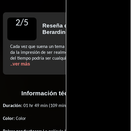
2
/
5
Reseña de
James
Berardinelli
para ReelViews
Cada vez que suena un tema compuesto por Carpenter,
da la impresión de ser realmente 'Halloween'. El resto
del tiempo podría ser cualquier slasher convencional (…)
..ver más
Información técnica y general
Duración:
01 hr 49 min (109 minutos) .
Color:
Color