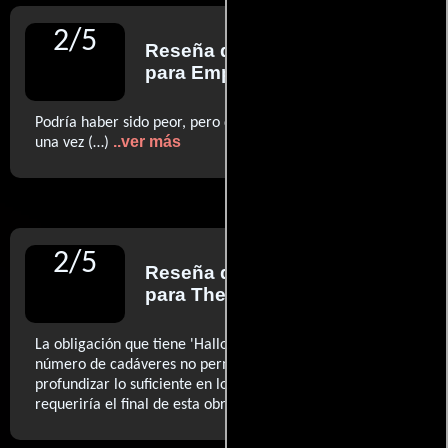
2
/
5
Reseña de
Kim Newman
para Empire
Podría haber sido peor, pero de verdad, chicos: dejadlo de
..ver más
una vez (…)
2
/
5
Reseña de
Matt Zoller Seitz
para The New York Times
La obligación que tiene 'Halloween' de ofrecer un buen
número de cadáveres no permite que el Sr. Zombie pueda
profundizar lo suficiente en los sentimientos como
..ver más
requeriría el final de esta obra.