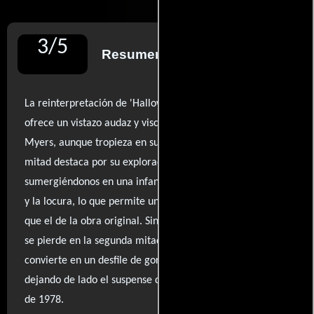
3
/
5
Resumen de reseñas
La reinterpretación de 'Halloween' por Rob Zombie
ofrece un vistazo audaz y visceral a la mente de Michael
Myers, aunque tropieza en su ejecución. La primera
mitad destaca por su exploración del pasado del asesino,
sumergiéndonos en una infancia marcada por la violencia
y la locura, lo que permite un enfoque más psicológico
que el de la obra original. Sin embargo, esta profundidad
se pierde en la segunda mitad, donde la película se
convierte en un desfile de gore y violencia sin sentido,
dejando de lado el suspense que hizo famosa a la película
de 1978.