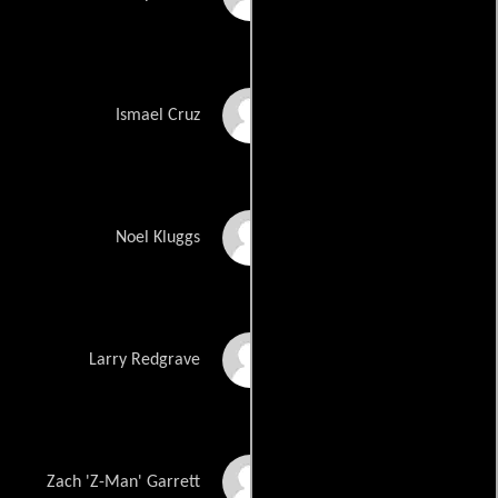
Danny Trejo
Ismael Cruz
Lew Temple
Noel Kluggs
Tom Towles
Larry Redgrave
Bill Moseley
Zach 'Z-Man' Garrett