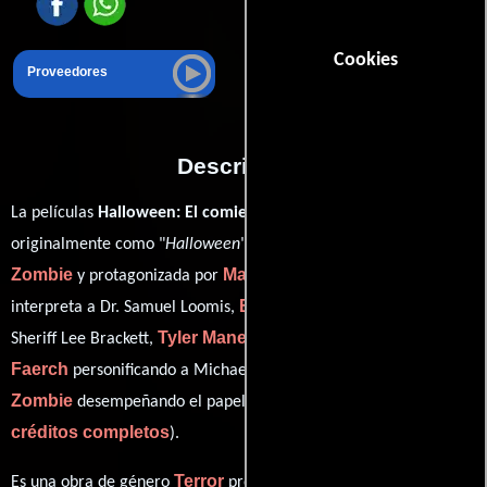
Cookies
Proveedores
Descripción
La películas
Halloween: El comienzo
del año 2007, conocida
Rob
originalmente como "
Halloween
", está dirigida por
Zombie
Malcolm McDowell
y protagonizada por
quien
Brad Dourif
interpreta a Dr. Samuel Loomis,
en el papel de
Tyler Mane
Daeg
Sheriff Lee Brackett,
como Michael Myers,
Faerch
Sheri Moon
personificando a Michael Myers, age 10 y
Zombie
ver
desempeñando el papel de Deborah Myers (
créditos completos
).
Terror
Es una obra de género
producida en EE.UU.. Con una