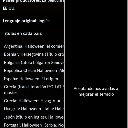
Paises productores:
La película Halloween fué producida en
EE.UU.
Lenguaje original:
Inglés
.
Títulos en cada país:
Argentina:
Halloween, el comienzo
Bosnia y Herzegovina (Título croata):
Noć Veštica
Bulgaria (título búlgaro):
Хелоуин
Brasil:
Halloween - O Ínicio
República Checa:
Halloween
Alemania:
Halloween
España:
Halloween. El origen
Grecia (transliteración ISO-LATIN-1):
Halloween: I nyhta me tis
Aceptando nos ayudas a
maskes
mejorar el servicio
Grecia:
Halloween: Η νύχτα με τις μάσκες
Croacia:
Noć vještica
Hungría:
Halloween
Italia:
Halloween - The Beginning
Japón (título en inglés):
Halloween
México:
Halloween: el inicio
Portugal:
Halloween
Serbia:
Noć veštica
Rusia:
Хэллоуин 2007