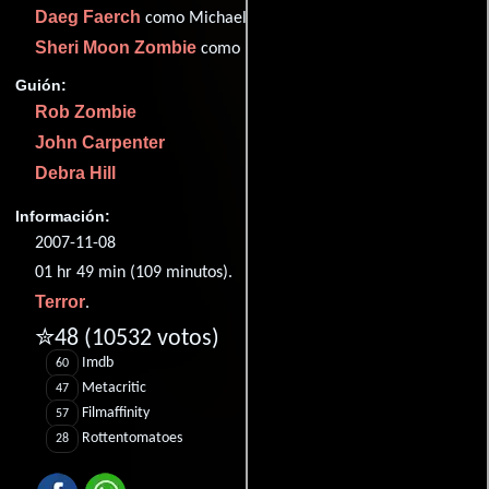
Daeg Faerch
como Michael Myers, age 10
Sheri Moon Zombie
como Deborah Myers
Guión:
Rob Zombie
John Carpenter
Debra Hill
Información:
2007-11-08
01 hr 49 min (109 minutos).
Terror
.
✮48
(10532 votos)
Imdb
60
Metacritic
47
Filmaffinity
57
Rottentomatoes
28