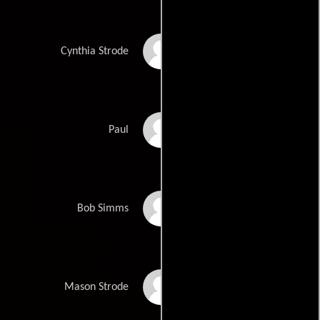
Dee Wallace
Cynthia Strode
Max Van Ville
Paul
Nick Mennell
Bob Simms
Pat Skipper
Mason Strode