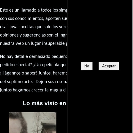
Este es un llamado a todos los simpatizantes del cine: contribuyan
con sus conocimientos, aporten sus descubrimientos y compartan
esas joyas ocultas que solo los verdaderos fanáticos conocen. Sus
opiniones y sugerencias son el ingrediente secreto que hará de
nuestra web un lugar insuperable para los amantes del celuloide.
No hay detalle demasiado pequeño ni opinión insignificante. ¿Algún
pedido especial? ¿Una película que sueñas con ver reseñada?
No
Aceptar
¡Hágannoslo saber! Juntos, haremos de esta comunidad el epicentro
caja de comentarios
del séptimo arte. ¡Dejen sus reseña en la
y
juntos hagamos crecer la magia cinematográfica!
Lo más visto en Cineyseries.net