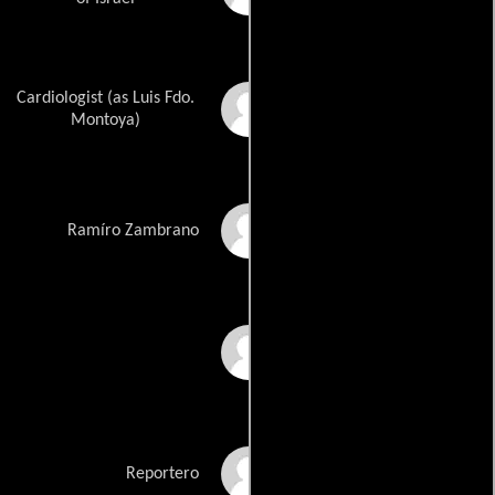
Cardiologist (as Luis Fdo.
Luis Fernando
Montoya
Montoya)
Victor Hugo Morant
Ramíro Zambrano
Carlos Muñoz
Vanessa Navarro
Reportero