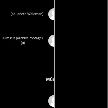
Janeth Waltman
(as Janeth Waldman)
Himself (archive footage)
Angelo Acerbi
(u)
Música
Enrique Quezadas