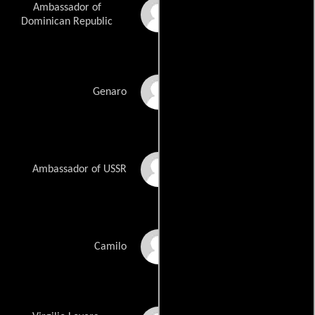
Ambassador of
Carlos Bertoal
Dominican Republic
Óscar Borda
Genaro
Joe Broderick
Ambassador of USSR
Manuel José Chávez
Camilo