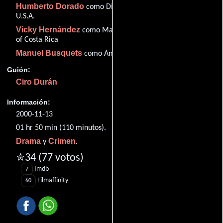
Humberto Dorado
como Diego Asencio, Ambassador of the
U.S.A.
Vicky Hernández
como María Elena Chassoul, Ambassador
of Costa Rica
Manuel Busquets
como Angelo Acerbi, Papal nuncio
Guión:
Ciro Durán
Información:
2000-11-13
01 hr 50 min (110 minutos).
Drama
Crimen
y
.
✮34
(77 votos)
Imdb
7
Filmaffinity
60