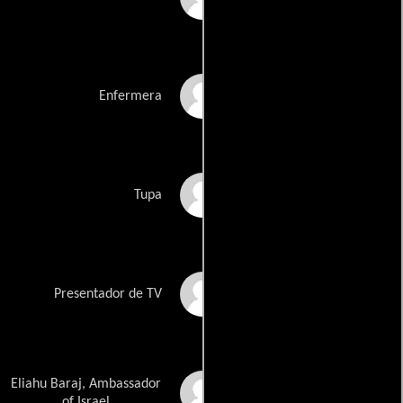
Patricia Maldonado
Enfermera
Carlos Mariño
Tupa
Alfredo Matiz
Presentador de TV
Eliahu Baraj, Ambassador
Andrés Midon
of Israel