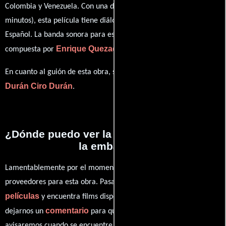
Colombia y Venezuela. Con una duración de 01 hr 50 min (110
minutos), esta película tiene diálogos originales en
Inglés
y
Español
. La banda sonora para esta producción ha sido
Enrique Quezadas
compuesta por
.
Ciro
En cuanto al guión de esta obra, se encuentra a cargo de
Durán
Ciro Durán
.
¿Dónde puedo ver la películas La toma de
la embajada?
Lamentablemente por el momento no contamos con enlaces a
proveedores para esta obra. Pasa por nuestro catálogo de
películas
y encuentra films disponibles. También puedes
comentario
dejarnos un
para que le demos prioridad y te
avisaremos cuando se encuentre disponible