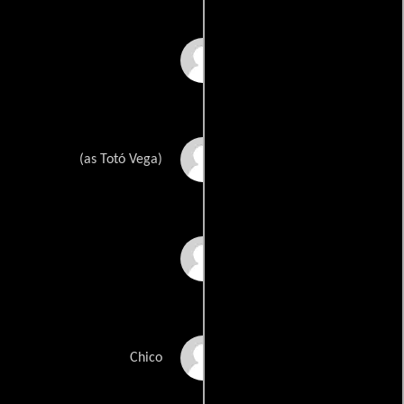
Pilar Uribe
Toto Vega
(as Totó Vega)
Rey Vásquez
Ariel Waldman
Chico