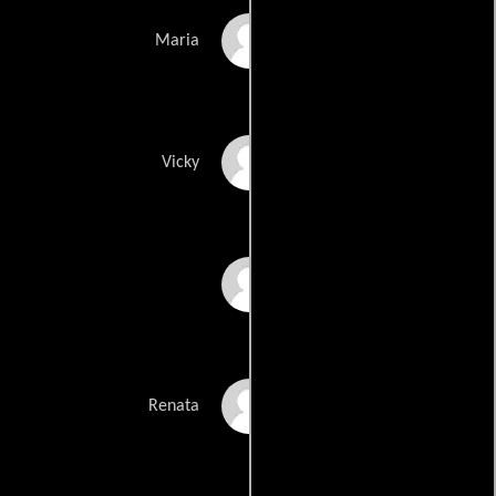
Andrea Guzmán
Maria
Susana Torres
Vicky
José Luis Abadía
Erika Acosta
Renata