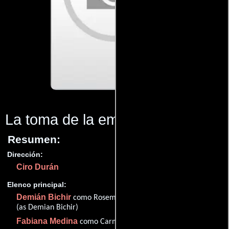
La toma de la embajada
(2000)
Resumen:
Dirección:
Ciro Durán
Elenco principal:
Demián Bichir
como Rosemberg Pabón, 'Comandante Uno'
(as Demian Bichir)
Fabiana Medina
como Carmenza Londoño, 'La Chiqui'