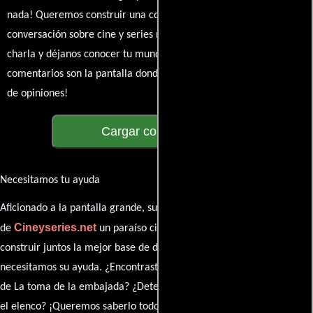
nada! Queremos construir una comunidad apasionada donde la
conversación sobre cine y series nunca se detenga. Únete a la
charla y déjanos conocer tu mundo cinematográfico. ¡Los
comentarios son la pantalla donde se proyecta nuestra diversidad
de opiniones!
Cargar comentarios
Necesitamos tu ayuda
Aficionado a la pantalla grande, su participación es clave para hacer
Cineyseries.net
de
un paraíso cinéfilo completo. Queremos
construir juntos la mejor base de datos cinematográfica, pero
necesitamos su ayuda. ¿Encontraste algún dato faltante en la ficha
de La toma de la embajada? ¿Detectaste algún error en la sinopsis o
el elenco? ¡Queremos saberlo todo!