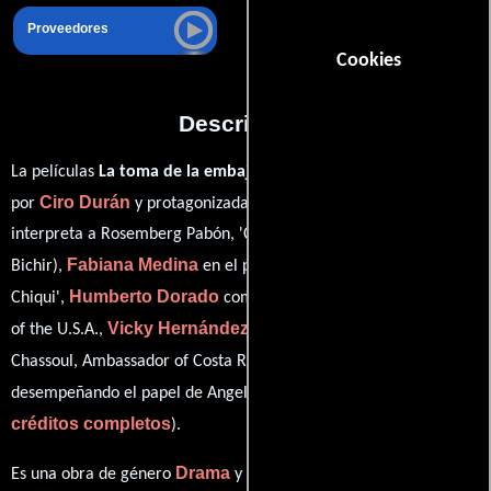
Proveedores
Cookies
Descripción
La películas
La toma de la embajada
del año 2000, está dirigida
Ciro Durán
Demián Bichir
por
y protagonizada por
quien
interpreta a Rosemberg Pabón, 'Comandante Uno' (as Demian
Fabiana Medina
Bichir),
en el papel de Carmenza Londoño, 'La
Humberto Dorado
Chiqui',
como Diego Asencio, Ambassador
Vicky Hernández
of the U.S.A.,
personificando a María Elena
Manuel Busquets
Chassoul, Ambassador of Costa Rica y
ver
desempeñando el papel de Angelo Acerbi, Papal nuncio (
créditos completos
).
Drama
Crimen
Es una obra de género
y
producida en México,