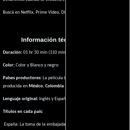
Buscá en Netflix, Prime Video, Disney+
Información técnica y general
Duración:
01 hr 50 min (110 minutos) .
Color:
Color y Blanco y negro
Paises productores:
La película La toma de la embajada fué
producida en
México
,
Colombia
y
Venezuela
Lenguaje original:
Inglés
y
Español
.
Títulos en cada país:
España:
La toma de la embajada