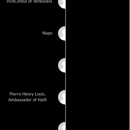
Elaiza Gil
ViceConsul of Venezuela
Iván Gutiérrez
Napo
Carmenza Gómez
Pierre Henry Louis,
Christopher Haldo
Ambassador of Haiti
Mario Jurado