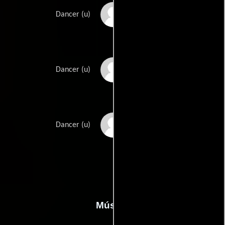
Maxine Skelton
Dancer (u)
Don Vernon
Dancer (u)
Anna Willoughby
Dancer (u)
Música