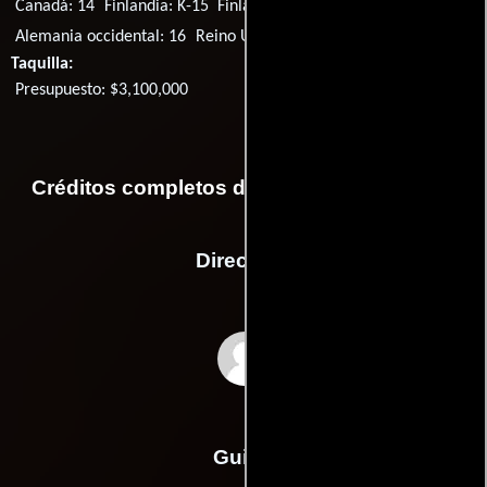
Canadá: 14
Finlandia: K-15
Finlandia: K-16
Canadá: AA
Alemania occidental: 16
Reino Unido: AA
Taquilla:
Presupuesto: $3,100,000
Créditos completos de la película Macbeth
Dirección
Roman Polanski
Guión