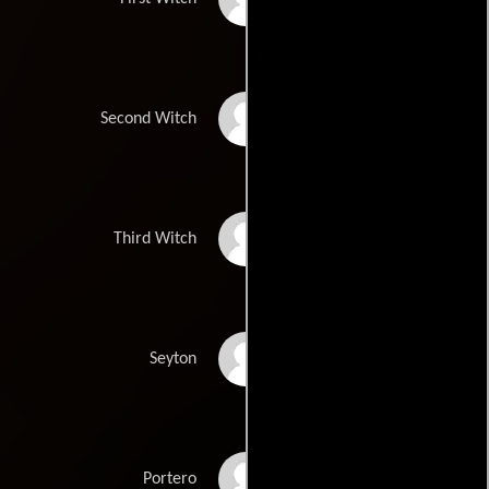
Elsie Taylor
Second Witch
Noelle Rimmington
Third Witch
Noel Davis
Seyton
Sydney Bromley
Portero