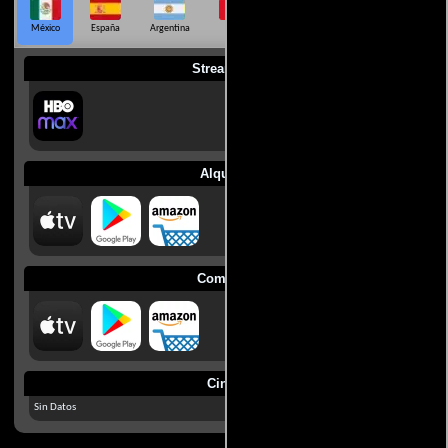
México
España
Argentina
Perú
Colombia
Chile
Ecuador
Streaming
Alquilar
Comprar
Cines
Sin Datos