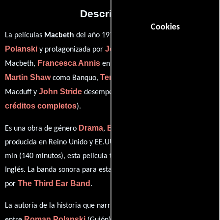
Descripción
Cookies
Roman
La películas
Macbeth
del año 1971, está dirigida por
Polanski
Jon Finch
y protagonizada por
quien interpreta a
Francesca Annis
Macbeth,
en el papel de Lady Macbeth,
Martin Shaw
Terence Bayler
como Banquo,
personificando a
John Stride
ver
Macduff y
desempeñando el papel de Ross (
créditos completos
).
Drama
Biográfico
Guerra
Historia
Es una obra de género
,
,
e
producida en Reino Unido y EE.UU.. Con una duración de 02 hr 20
min (140 minutos), esta película tiene diálogos originales en
Inglés
. La banda sonora para esta producción ha sido compuesta
The Third Ear Band
por
.
La autoría de la historia que narra esta obra está compartida
Roman Polanski
William Shakespeare