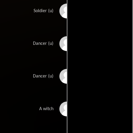
Terence Mountain
Soldier (u)
Beth Owen
Dancer (u)
Christine Paul-
Dancer (u)
Podlasky
Lynette Reade
A witch