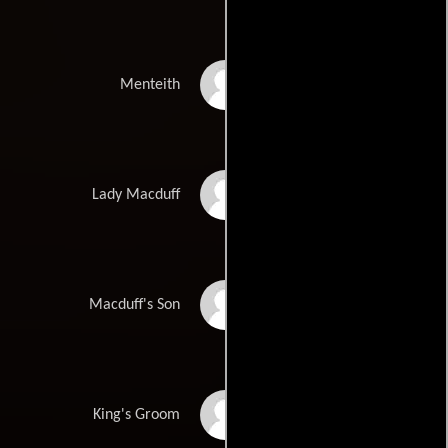
Frank Wylie
Menteith
Diane Fletcher
Lady Macduff
Mark Dightam
Macduff's Son
Bill Drysdale
King's Groom