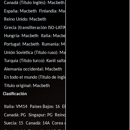
Canadá (Título Inglés):
Macbeth
Dinamarca:
Macbeth
España:
Macbeth
Finlandia:
Macbeth
Francia:
Macbeth
Reino Unido:
Macbeth
Grecia (transliteración ISO-LATIN-1):
Makveth
Grecia:
Μάκβεθ
Hungría:
Macbeth
Italia:
Macbeth
Polonia:
Tragedia Makbeta
Portugal:
Macbeth
Rumania:
Macbeth
Suecia:
Macbeth
Unión Soviética (Título ruso):
Макбет
Turquía (Título turco):
Kanli saltanat
EE.UU.:
Macbeth
Alemania occidental:
Macbeth
En todo el mundo (Título de Inglés):
Macbeth
Título original:
Macbeth
Clasificación
Italia: VM14
Países Bajos: 16
EE.UU.: R
Australia: M
Canadá: PG
Singapur: PG
Reino Unido: 15
Canadá: 13+
Suecia: 15
Canadá: 14A
Corea del Sur: 15
Singapur: M18