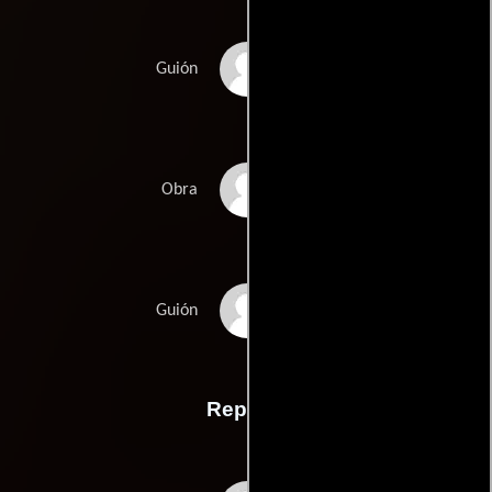
Roman Polanskis
Guión
William Shakespeares
Obra
Kenneth Tynans
Guión
Reparto