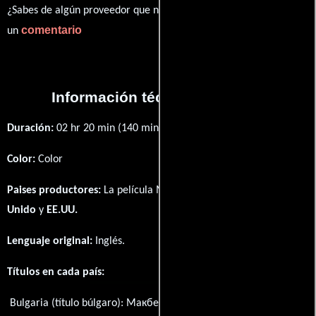
¿Sabes de algún proveedor que no estamos mostrando? déjanos
comentario
un
Información técnica y general
Duración:
02 hr 20 min (140 minutos) .
Color:
Color
Paises productores:
La película Macbeth fué producida en
Reino
Unido
y
EE.UU.
Lenguaje original:
Inglés
.
Títulos en cada país:
Bulgaria (título búlgaro):
Макбет
Brasil:
Macbeth