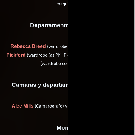
maquillaje)
Departamento de vestuario
Rebecca Breed
Philippe
(wardrobe (as Jackie Breed)),
Pickford
Brian Owen-Smith
(wardrobe (as Phil Pickford)) y
(wardrobe co-ordinator (u))
Cámaras y departamento de electricidad
Alec Mills
Maurice Gillett
(Camarógrafo) y
(gaffer (u))
Montaje