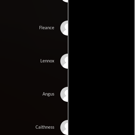
Keith Chegwin
Fleance
Andrew Laurence
Lennox
Bernard Archard
Angus
Bruce Purchase
Caithness