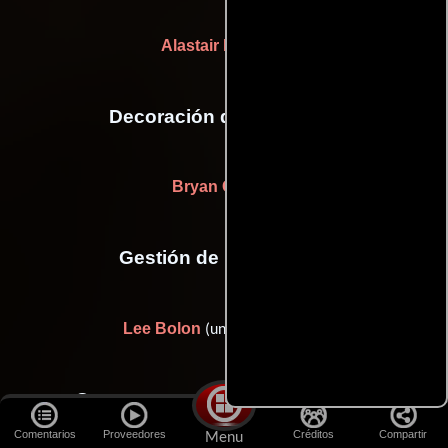
Alastair McIntyre
Decoración de escenario
Bryan Graves
Gestión de producción
Lee Bolon
(unit manager (u))
Otras personas que participaron
Comentarios
Proveedores
Créditos
Compartir
Menu