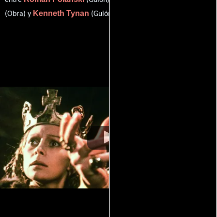
entre
(Guión),
Kenneth Tynan
(Obra) y
(Guión).