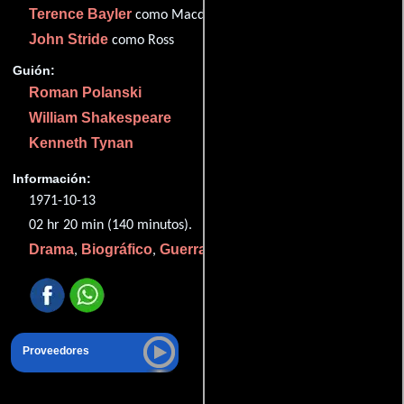
Terence Bayler
como Macduff
John Stride
como Ross
Guión:
Roman Polanski
William Shakespeare
Kenneth Tynan
Información:
1971-10-13
02 hr 20 min (140 minutos).
Drama
Biográfico
Guerra
Historia
,
,
y
.
Proveedores