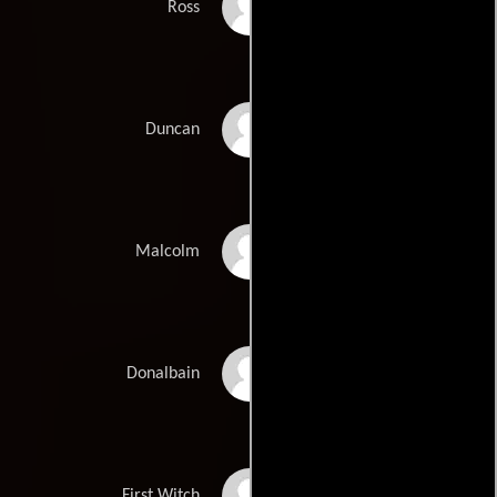
John Stride
Ross
Nicholas Selby
Duncan
Stephan Chase
Malcolm
Paul Shelley
Donalbain
Maisie MacFarquhar
First Witch