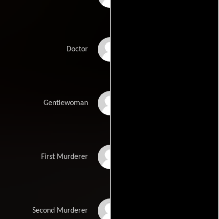
Richard Pearson
Doctor
Patricia Mason
Gentlewoman
Michael Balfour
First Murderer
Andrew McCulloch
Second Murderer