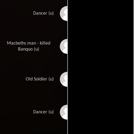
Janie Kells
Dancer (u)
Macbeths man - killed
Ronald Lacey
Banquo (u)
Howard Lang
Old Soldier (u)
Dickie Martyn
Dancer (u)