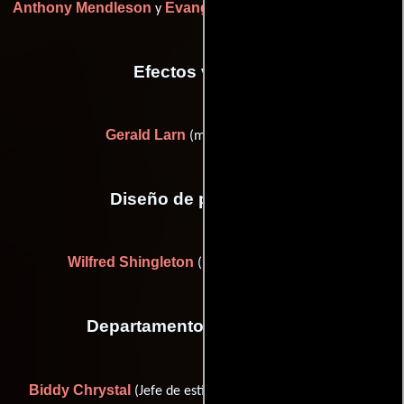
Anthony Mendleson
Evangeline Harrison
y
(Sin acreditar)
Efectos visuales
Gerald Larn
(matte painter (u))
Diseño de producción
Wilfred Shingleton
((as Wilfrid Shingleton))
Departamento de maquillaje
Biddy Chrystal
Tom Smith
(Jefe de estilistas) y
(Jefe de