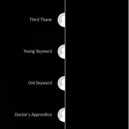
Nigel Ashton
Third Thane
William Hobbs
Young Seyward
Alf Joint
Old Seyward
Paul Hennen
Doctor's Apprentice