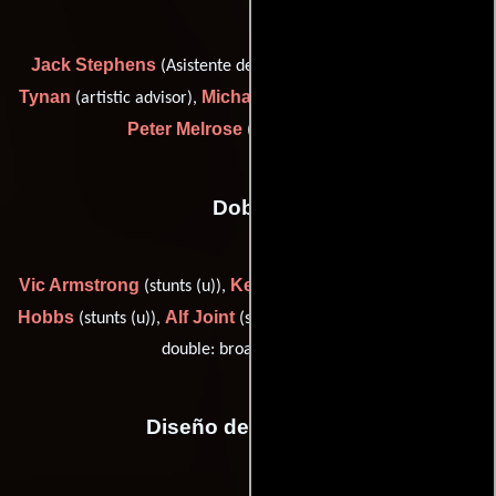
Jack Stephens
Kenneth
(Asistente de director artístico),
Tynan
Michael Guyett
(artistic advisor),
(scenic painter (u)) y
Peter Melrose
(scenic artist (u))
Dobles
Vic Armstrong
Ken Buckle
William
(stunts (u)),
(stunts (u)),
Hobbs
Alf Joint
Russ Jones
(stunts (u)),
(stunts (u)) y
(stunt
double: broadsword (u))
Diseño de vestuario