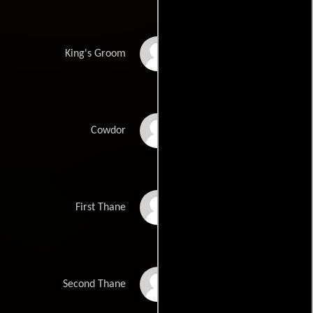
Roy Jones
King's Groom
Vic Abbott
Cowdor
Ian Hogg
First Thane
Geoffrey Reed
Second Thane