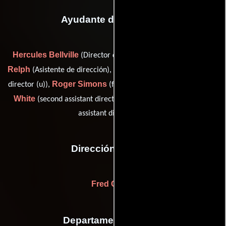
Ayudante de dirección
Hercules Bellville
Simon
(Director de la segunda unidad),
Relph
Michael Green
(Asistente de dirección),
(third assistant
Roger Simons
Gary
director (u)),
(first assistant director (u)),
White
Nigel Wooll
(second assistant director (u)) y
(second
assistant director (u))
Dirección artística
Fred Carter
Departamento de arte