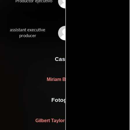
Hugh M. Hefner
Productor ejecutivo
assistant executive
Victor Lownes
producer
Casting
Miriam Brickman
Fotografia
Gilbert Taylor
((as Gil Taylor))