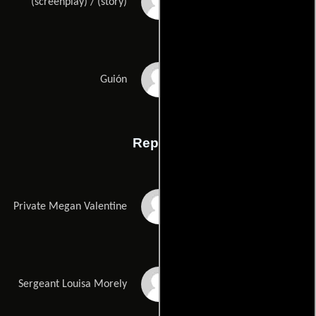
April Blairs
(screenplay) / (story)
Kelly Bowes
Guión
Reparto
Jessica Simpson
Private Megan Valentine
Vivica A. Fox
Sergeant Louisa Morely