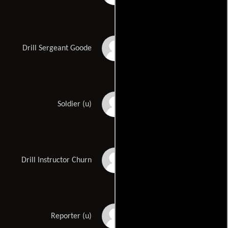
Randy Bordelon
Drill Sergeant Goode
Shellita Boxie
Soldier (u)
David E. Brown
Drill Instructor Churn
Kip Cummings
Reporter (u)