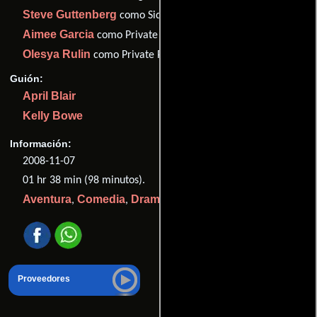
Steve Guttenberg
como Sidney Green
Aimee Garcia
como Private Vicky Castillo
Olesya Rulin
como Private Petrovich
Guión:
April Blair
Kelly Bowe
Información:
2008-11-07
01 hr 38 min (98 minutos).
Aventura
Comedia
Drama
Guerra
,
,
y
.
Proveedores