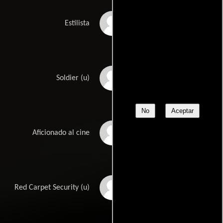
Erika Perez
Estilista
David Pitt
Soldier (u)
No
Aceptar
Breon Pugh
Aficionado al cine
Colvin Roberson
Red Carpet Security (u)