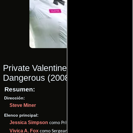
Private Valentine: Blonde &
Dangerous
(2008)
Resumen:
Dirección:
Steve Miner
Elenco principal:
Jessica Simpson
como Private Megan Valentine
Vivica A. Fox
como Sergeant Louisa Morely