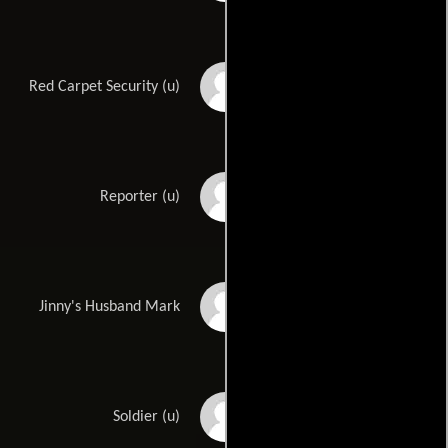
Jon Dainty
Red Carpet Security (u)
John F. Daniel
Reporter (u)
Brad Dison
Jinny's Husband Mark
Laine Dubroc
Soldier (u)