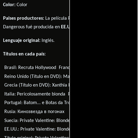
Color:
Color
Paises productores:
La película Private Valentine: Blonde &
Dangerous fué producida en
EE.UU.
Lenguaje original:
Inglés
.
Títulos en cada país:
Brasil:
Recruta Hollywood
Francia:
Blonde et dangereuse
Reino Unido (Título en DVD):
Major Movie Star
Grecia (Título en DVD):
Xanthia kommando
Italia:
Pericolosamente bionda
Polonia:
Blondynka w koszarach
Portugal:
Batom... e Botas da Tropa
Rusia:
Кинозвезда в погонах
Suecia:
Private Valentine: Blonde & Dangerous
EE.UU.:
Private Valentine: Blonde & Dangerous