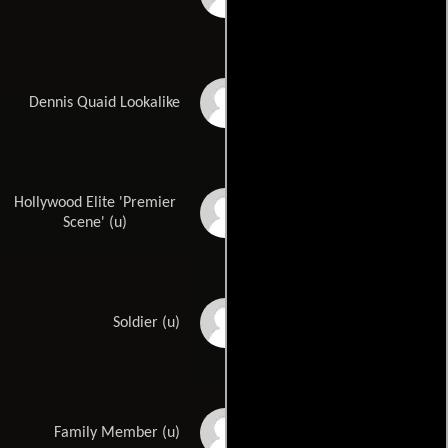
Charles Edward Smith
Dennis Quaid Lookalike
Hollywood Elite 'Premier
Michael C. 'Mike' Allen
Scene' (u)
Ashley Atkins
Soldier (u)
John T. Billingsley
Family Member (u)