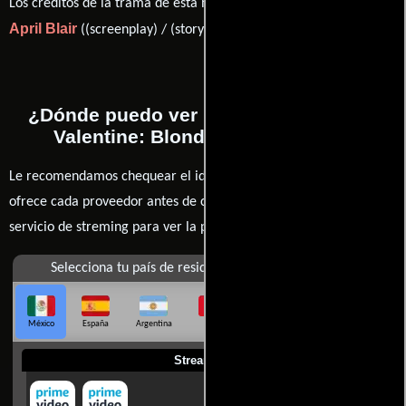
Los créditos de la trama de esta historia están divididos entre
April Blair
Kelly Bowe
((screenplay) / (story)) y
(Guión).
¿Dónde puedo ver la películas Private
Valentine: Blonde & Dangerous?
Le recomendamos chequear el idioma, doblaje o subtítulos que
ofrece cada proveedor antes de comprar, alquilar o contratar un
servicio de streming para ver la películas.
Selecciona tu país de residencia
México
España
Argentina
Perú
Colombia
Chile
Ecuador
Streaming