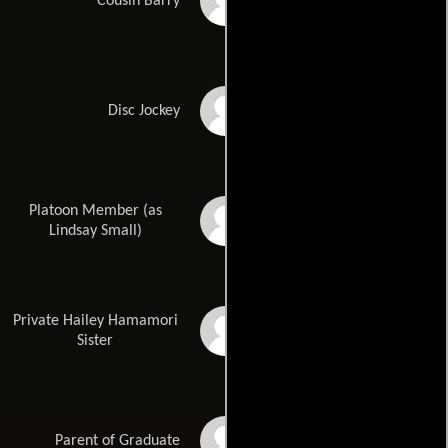
Kurt Fuller
Cousin Barry
Robby Atkins
Disc Jockey
Platoon Member (as
Lindsay Small Barrios
Lindsay Small)
Private Hailey Hamamori
Desi Page
Sister
James Paul
Parent of Graduate