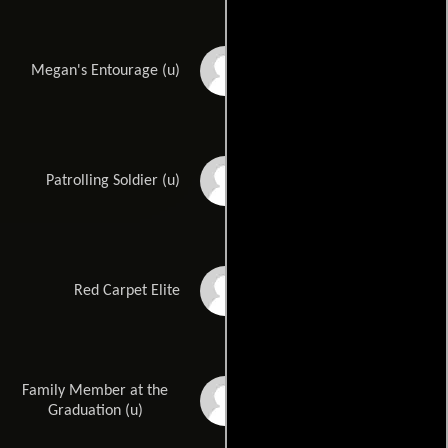
Lacie Manshack
Megan's Entourage (u)
Diego J. Martinez
Patrolling Soldier (u)
Krystal Mayo
Red Carpet Elite
Family Member at the
Lee Ann McDade
Graduation (u)