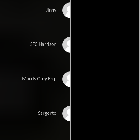
Lara Grice
Jinny
Travis Schuldt
SFC Harrison
Marco St. John
Morris Grey Esq.
Brent Weisner
Sargento