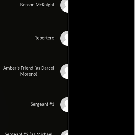
Drew Waters
Benson McKnight
Tammi Arender
Reportero
Amber's Friend (as Darcel
Darcel White Moreno
Moreno)
Bobby Washington
Sergeant #1
Sergeant #2 (as Michael