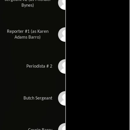
Michael Byrnes
Bynes)
Reporter #1 (as Karen
Karen Adams
Adams Barro)
Candice Jones
Periodista # 2
DeAnna Charett
Butch Sergeant