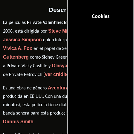
Descripción
Cookies
La películas
Private Valentine: Blonde & Dangerous
del año
Steve Miner
2008, está dirigida por
y protagonizada por
Jessica Simpson
quien interpreta a Private Megan Valentine,
Vivica A. Fox
Steve
en el papel de Sergeant Louisa Morely,
Guttenberg
Aimee Garcia
como Sidney Green,
personificando
Olesya Rulin
a Private Vicky Castillo y
desempeñando el papel
ver créditos completos
de Private Petrovich (
).
Aventura
Comedia
Drama
Guerra
Es una obra de género
,
,
y
producida en EE.UU.. Con una duración de 01 hr 38 min (98
minutos), esta película tiene diálogos originales en
Inglés
. La
banda sonora para esta producción ha sido compuesta por
Dennis Smith
.