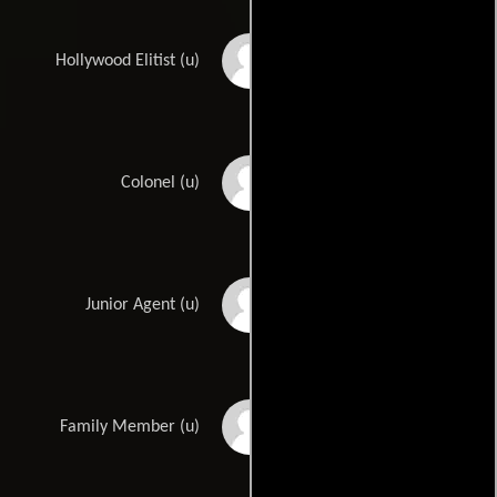
Steven Miramontz
Hollywood Elitist (u)
Dennis W. Murphy
Colonel (u)
James Harlon Palmer
Junior Agent (u)
Cory Patt
Family Member (u)