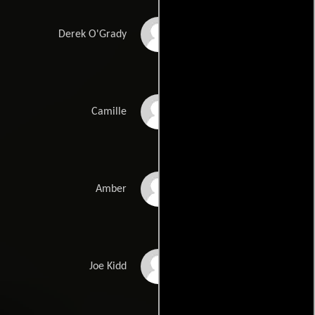
Bryce Johnson
Derek O'Grady
Floriana Tullio
Camille
Katie Chonacas
Amber
Andy Milonakis
Joe Kidd