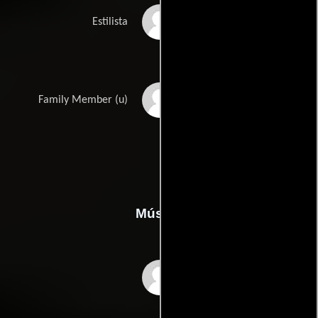
Amanda Smoak
Estilista
Weisner
Margaret Wren
Family Member (u)
Música
Dennis Smith