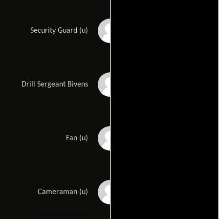
Eric Kelly McFarland
Security Guard (u)
Amy McGee
Drill Sergeant Bivens
James Merrick
Fan (u)
Terry Milam
Cameraman (u)