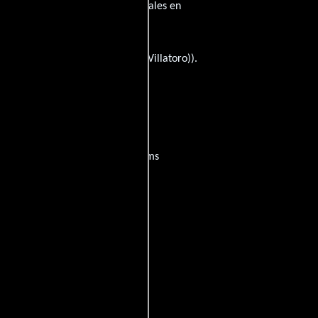
a película tiene diálogos originales en
Carlos Villatoro
((as Carlos H. Villatoro)).
?
películas
ogo de
y encuentra films
entre disponible