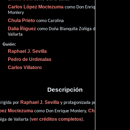
Imdb
67
Carlos López Moctezuma
como Don Enrique
Them
Monlery
67
Chula Prieto
como Carolina
Dalia Íñiguez
como Doña Blanquita Zúñiga de
Vallarta
Guión:
Proveedores
Raphael J. Sevilla
Pedro de Urdimalas
Carlos Villatoro
Descripción
Raphael J. Sevilla
Emilio Tuero
irigida por
y protagonizada por
q
ópez Moctezuma
Chula Prieto
como Don Enrique Monlery,
personi
ver créditos completos
ga de Vallarta (
).