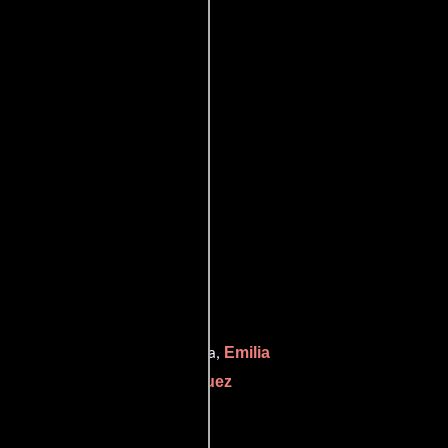
oviedb
Emilia
uien interpreta a Ramón Vallarta,
Dalia Íñiguez
ficando a Carolina y