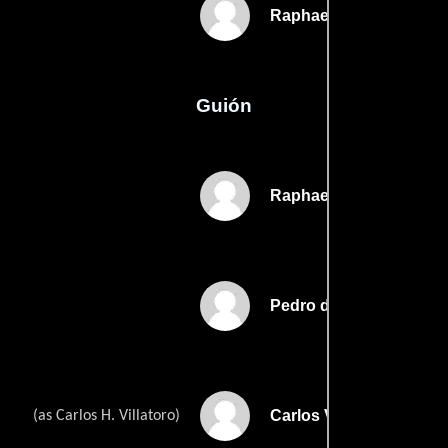
Raphael J. Sevilla
Guión
Raphael J. Sevillas
Pedro de Urdimalass
Carlos Villatoros
(as Carlos H. Villatoro)