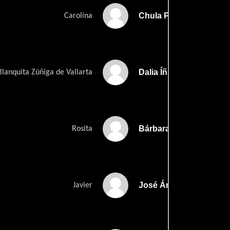
Chula Prieto
Carolina
Dalia Íñiguez
lanquita Zúñiga de Vallarta
Bárbara Gil
Rosita
José Ángel Espinosa 'F
Javier