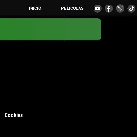
INICIO
PELICULAS
4
Cookies
in (113 minutos).
Crimen
.