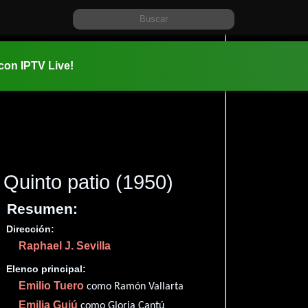
 con IPTV Live!
Quinto patio
(1950)
Resumen:
Dirección:
Información:
Raphael J. Sevilla
1950-07-1
01 hr 53 m
Elenco principal:
Drama
y
Emilio Tuero
como Ramón Vallarta
✮58
Emilia Guiú
como Gloria Cantú