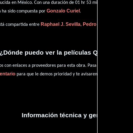
cida en México. Con una duración de 01 hr 53 min (113 minutos), est
Gonzalo Curiel
n ha sido compuesta por
.
Raphael J. Sevilla
Pedro de Urdimalas
está compartida entre
,
y
¿Dónde puedo ver la películas Quinto patio
con enlaces a proveedores para esta obra. Pasa por nuestro catál
entario
para que le demos prioridad y te avisaremos cuando se encu
Información técnica y general