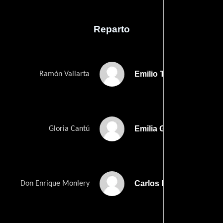
Reparto
Emilio Tuero
Ramón Vallarta
Emilia Guiú
Gloria Cantú
Carlos López Moctezu
Don Enrique Monlery