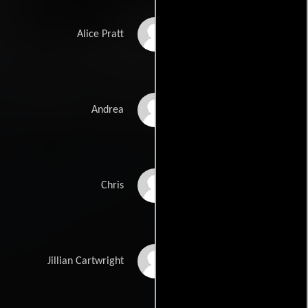
Alfre Woodard
Alice Pratt
Sanaa Lathan
Andrea
Rockmond Dunbar
Chris
KaDee Strickland
Jillian Cartwright