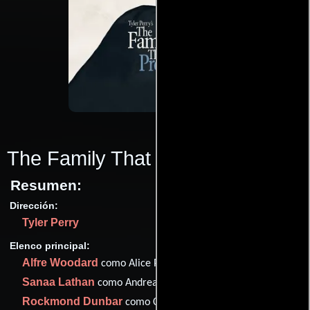
The Family That Preys
(2008)
Resumen:
Dirección:
Tyler Perry
Elenco principal:
Alfre Woodard
como Alice Pratt
Sanaa Lathan
como Andrea
Rockmond Dunbar
como Chris