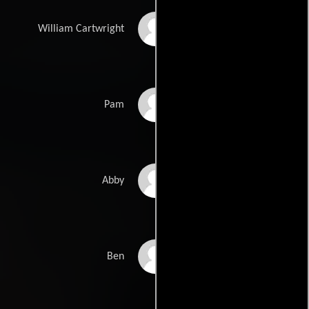
Cole Hauser
William Cartwright
Taraji P. Henson
Pam
Robin Givens
Abby
Tyler Perry
Ben