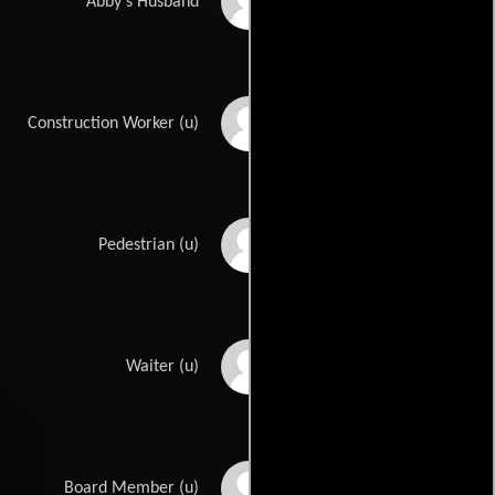
Benjamin Brown
Abby's Husband
Cesar Aguirre
Construction Worker (u)
Detra Bickerstaff
Pedestrian (u)
Tim Blanchard
Waiter (u)
Randy Bratton
Board Member (u)