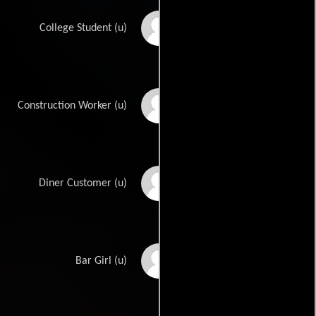
Shannon Sullivan
College Student (u)
Maurice G. Thomas
Construction Worker (u)
Yvonne R. Villani
Diner Customer (u)
Emily Weprich
Bar Girl (u)