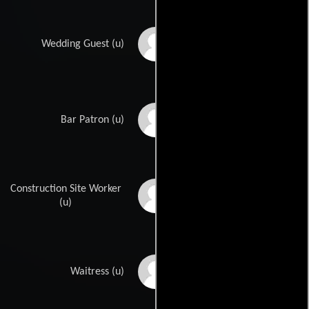
Debra Moss
Wedding Guest (u)
Aleh Neliubin
Bar Patron (u)
Construction Site Worker
Maurice Nimmons
(u)
Elena Nordé
Waitress (u)