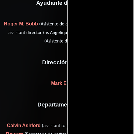
Ayudante de dirección
Roger M. Bobb
Angi Bones
(Asistente de dirección),
(second
Rhonda Guthrie
assistant director (as Angelique Bones)) y
(Asistente de dirección)
Dirección artística
Mark Erbaugh
Departamento de arte
Calvin Ashford
Heather
(assistant to production designer),