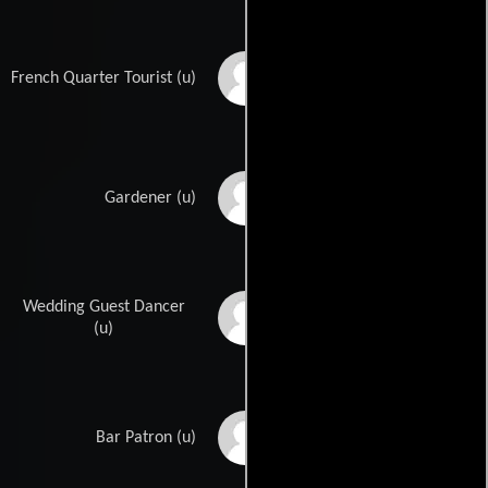
Avon Maser
French Quarter Tourist (u)
Sean Maxwell
Gardener (u)
Wedding Guest Dancer
Faye Yvette McQueen
(u)
Tamara McShane
Bar Patron (u)