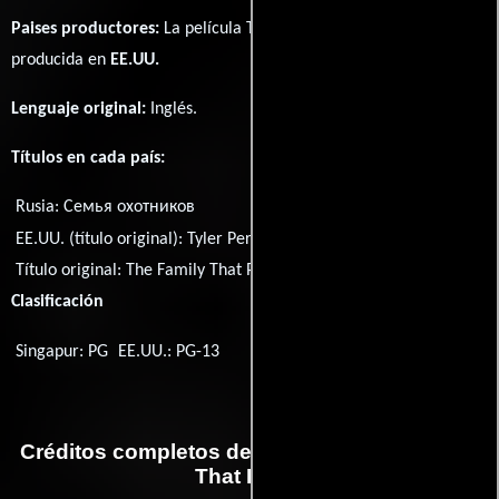
Paises productores:
La película The Family That Preys fué
producida en
EE.UU.
Lenguaje original:
Inglés
.
Títulos en cada país:
Rusia:
Семья охотников
EE.UU. (título original):
Tyler Perry's The Family That Preys
Título original:
The Family That Preys
Clasificación
Singapur: PG
EE.UU.: PG-13
Créditos completos de la película The Family
That Preys