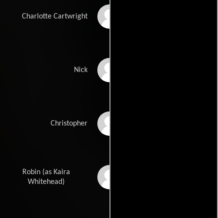
Kathy Bates
Charlotte Cartwright
Sebastian Siegel
Nick
Santana Pruitt
Christopher
Robin (as Kaira
Kaira Akita
Whitehead)