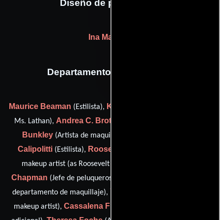
Diseño de producción
Ina Mayhew
Departamento de maquillaje
Maurice Beaman
Kyndra Beaudoin
(Estilista),
(hair stylist:
Andrea C. Brotherton
Eve Jane
Ms. Lathan),
(Estilista),
Bunkley
Daraya K.
(Artista de maquillaje adicional),
Calipolitti
Roosevelt Cartwright
(Estilista),
(additional
Cynthia L.
makeup artist (as Roosevelt J. Cartwright)),
Chapman
Patrice Coleman
(Jefe de peluqueros),
(Jefe del
Yvonne Eagle
departamento de maquillaje),
(first assistant
Cassalena Fleming
makeup artist),
(Artista de maquillaje