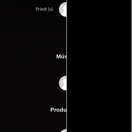
Kenneth L. Zirkman
Priest (u)
Música
Aaron Zigman
Producción