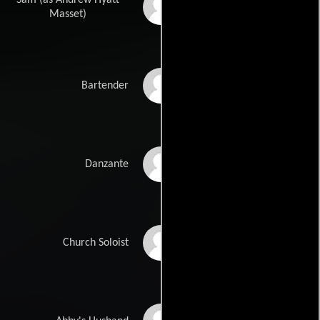
Andrew Masset
Masset)
Jason MacDonald
Bartender
Todd Coley
Danzante
Crissy Collins
Church Soloist