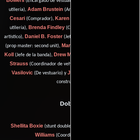
Bowers
James Brothers
(Encargado de vestuario),
(Jefe de
Adam Brustein
Cristina Lucia
utilería),
(Artista grafico),
Cesari
Karen A. Felix
(Comprador),
(Asistente de jefe de
Brenda Findley
utilería),
(Coordinador del departamento
Daniel B. Foster
Jon Graubarth
artístico),
(Jefe constructor),
Mark Keever
Rich
(prop master: second unit),
(De vestuario),
Koll
Drew Meyers
Andy G.
(Jefe de la banda),
(De vestuario),
Strauss
James
(Coordinador de vehículos de la película),
Vasilovic
Jay Womer
(De vestuario) y
(Coordinador de
construcción)
Dobles
Shellita Boxie
Gerard G.
(stunt double: Sanaa Lathan) y
Williams
(Coordinador de dobles)