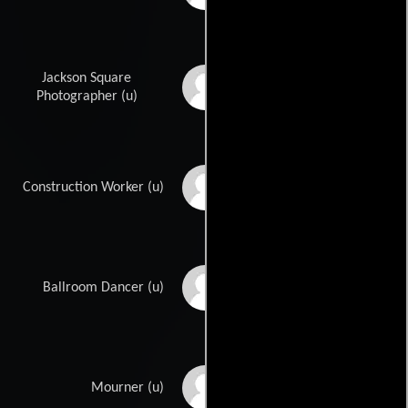
Jackson Square
Ashley-Rebekah
Faulkner
Photographer (u)
David Feigenbaum
Construction Worker (u)
Chasity Frye
Ballroom Dancer (u)
Laurie Garner
Mourner (u)