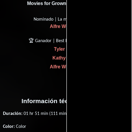
Movies for Grownups Award (2009)
Nominado | La mejor actriz
Alfre Woodard
🏆 Ganador | Best Buddy Picture
Tyler Perry
Kathy Bates
Alfre Woodard
Información técnica y general
Duración:
01 hr 51 min (111 minutos) .
Color:
Color