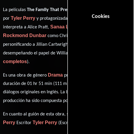
La películas
The Family That Preys
del año 2008, está dirigida
Cookies
Tyler Perry
Alfre Woodard
por
y protagonizada por
quien
Sanaa Lathan
interpreta a Alice Pratt,
en el papel de Andrea,
Rockmond Dunbar
KaDee Strickland
como Chris,
Cole Hauser
personificando a Jillian Cartwright y
ver créditos
desempeñando el papel de William Cartwright (
completos
).
Drama
Es una obra de género
producida en EE.UU.. Con una
duración de 01 hr 51 min (111 minutos), esta película tiene
diálogos originales en
Inglés
. La banda sonora para esta
Aaron Zigman
producción ha sido compuesta por
.
Tyler
En cuanto al guión de esta obra, se encuentra a cargo de
Perry
Tyler Perry
Escritor
(Escritor).