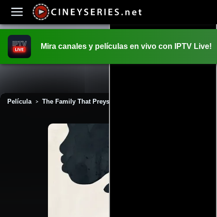
Mira canales y películas en vivo con IPTV Live!
INICIO
PELICULAS
Película
The Family That Preys (2008)
>