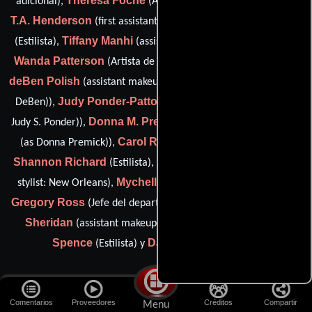
Theresa Foche
adicional),
(Artista de maquillaje adicional),
T.A. Henderson
Vanessa D. Kaib
(first assistant hair stylist),
Tiffany Manhi
(Estilista),
(assistant hair stylist: New Orleans),
Wanda Patterson
Jessica
(Artista de maquillaje adicional),
deBen Polish
(assistant makeup artist: New Orleans (as Jessica
Judy Ponder-Patton
DeBen)),
(additional makeup artist (as
Donna M. Premick
Judy S. Ponder)),
(additional makeup artist
Carol Rasheed
(as Donna Premick)),
(Jefe de maquillaje),
Shannon Richard
Lesley Rogers
(Estilista),
(assistant hair
Mychellée Rome
Charles
stylist: New Orleans),
(Estilista),
Gregory Ross
Yolanda
(Jefe del departamento de estilistas),
Sheridan
Diane
(assistant makeup artist: New Orleans),
Spence
Dawn Turner
(Estilista) y
(Estilista)
Departamento de musica
Comentarios
Proveedores
Créditos
Compartir
Menu