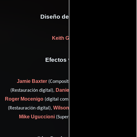
Diseño de vestuario
Keith G. Lewis
Efectos visuales
Jamie Baxter
John Kearns
(Compositor digital),
Danielle Leiser
(Restauración digital),
(Efectos visuales),
Roger Mocenigo
Erin L. Nelson
(digital compositor: XY&Z),
Wilson Tang
(Restauración digital),
(Restauración digital) y
Mike Uguccioni
(Supervisor de efectos visuales)