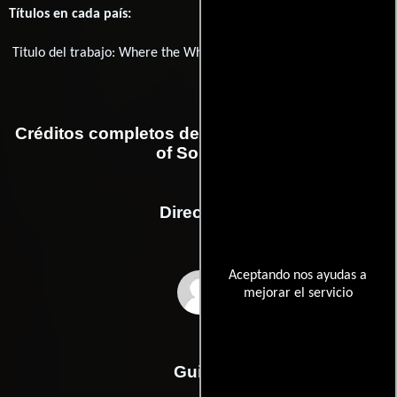
Títulos en cada país:
Titulo del trabajo:
Where the White Man Runs Away
Créditos completos de la película The Pirates
of Somalia
Dirección
Aceptando nos ayudas a
Bryan Buckley
mejorar el servicio
Guión