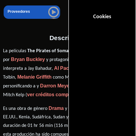
Proveedores
Cookies
Descripción
La películas
The Pirates of Somalia
del año 2017, está dirigida
Bryan Buckley
Evan Peters
por
y protagonizada por
quien
Al Pacino
interpreta a Jay Bahadur,
en el papel de Seymour
Melanie Griffith
Barkhad Abdi
Tolbin,
como Maria Bahadur,
Darron Meyer
personificando a y
desempeñando el papel de
ver créditos completos
Mitch Kelp (
).
Drama
Biográfico
Es una obra de género
y
producida en
EE.UU., Kenia, Sudáfrica, Sudan y Somalia.Esta cinta tiene una
duración de 01 hr 56 min (116 minutos). La banda sonora para
Andrew Feltenstein
esta producción ha sido compuesta por
y