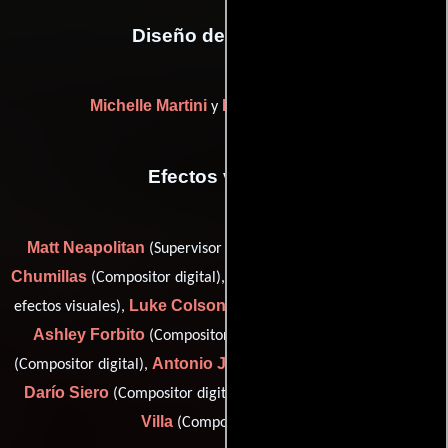
Diseño de vestuario
Michelle Martini
Moira Anne Meyer
y
Efectos visuales
Matt Neapolitan
Antonio
(Supervisor de efectos visuales),
Chumillas
Steve Cokonis
(Compositor digital),
(Supervisor de
Luke Colson
efectos visuales),
(Productor de efectos visuales),
Ashley Forbito
Carlota Gutierrez
(Compositor digital),
Antonio J. Jiménez
(Compositor digital),
(Compositor digital),
Darío Siero
Jacobo Sánchez de la
(Compositor digital) y
Villa
(Compositor digital)