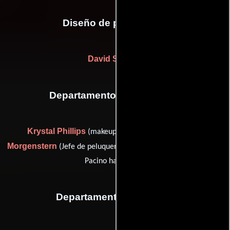
Diseño de producción
David Skinner
Departamento de maquillaje
Krystal Phillips
Ayten
(makeup artist Mr. Pacino),
Morgenstern
Chansopheak Tong
(Jefe de peluqueros) y
(Al
Pacino hair stylist)
Departamento de musica