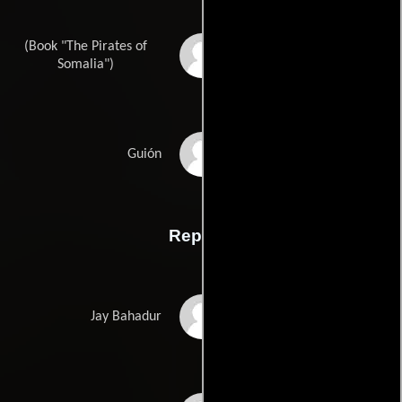
(Book "The Pirates of
Jay Bahadurs
Somalia")
Bryan Buckleys
Guión
Reparto
Evan Peters
Jay Bahadur