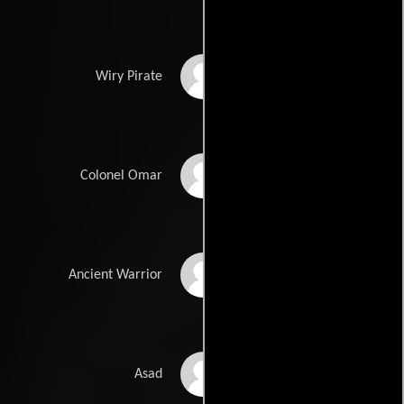
Mursal Mohamed
Wiry Pirate
Abdi Sidow Farah
Colonel Omar
Minky Ndlovu
Ancient Warrior
Mohamed Abdikadir
Asad