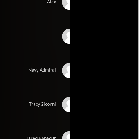
Philip Ettinger
Alex
Edward Gelbinovich
Robert Hobbs
Navy Admiral
Kiana Madani
Tracy Ziconni
Russell Posner
Jared Bahadur