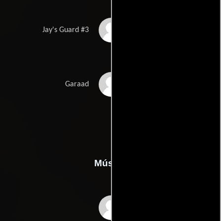
Mohamood Mohamed
Jay's Guard #3
Omar
Mohamed Osmail
Garaad
Ibrahim
Música
Andrew Feltenstein