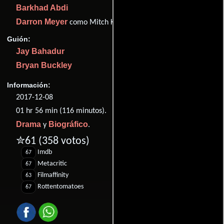
Barkhad Abdi
Darron Meyer
como Mitch Kelp
Guión:
Jay Bahadur
Bryan Buckley
Información:
2017-12-08
01 hr 56 min (116 minutos).
Drama
Biográfico
y
.
✮61
(358 votos)
Imdb
67
Metacritic
67
Filmaffinity
63
Rottentomatoes
67