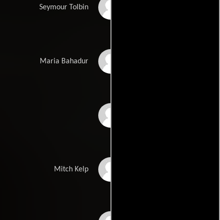
Al Pacino
Seymour Tolbin
Melanie Griffith
Maria Bahadur
Barkhad Abdi
Darron Meyer
Mitch Kelp