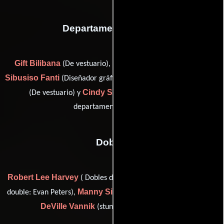
Departamento de arte
Gift Bilibana
Joe Clark
(De vestuario),
(Jefe constructor),
Sibusiso Fanti
Brigitte-Michelle Floegel
(Diseñador gráfico),
Cindy Sasman
(De vestuario) y
(Coordinador del
departamento artístico)
Dobles
Robert Lee Harvey
Josiah Nolan
( Dobles de chófer),
(stunt
Manny Siverio
double: Evan Peters),
(Coordinador de dobles) y
DeVille Vannik
(stunt double: Evan Peters)