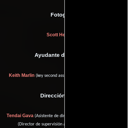
Fotografia
Scott Henriksen
Ayudante de dirección
Keith Marlin
(key second assistant director: new york unit)
Dirección artística
Tendai Gava
Warren Gray
(Asistente de director artístico),
Mark Newell
(Director de supervisión artística) y