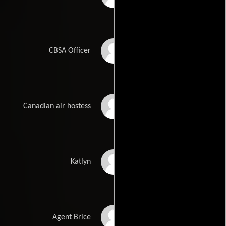
Vere Tindale
CBSA Officer
Lindsay Sullivan
Canadian air hostess
Coral Peña
Katlyn
Aidan Whytock
Agent Brice