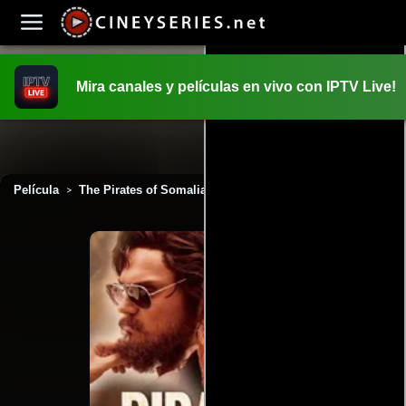
Mira canales y películas en vivo con IPTV Live!
INICIO
PELICULAS
Película
The Pirates of Somalia (2017)
>