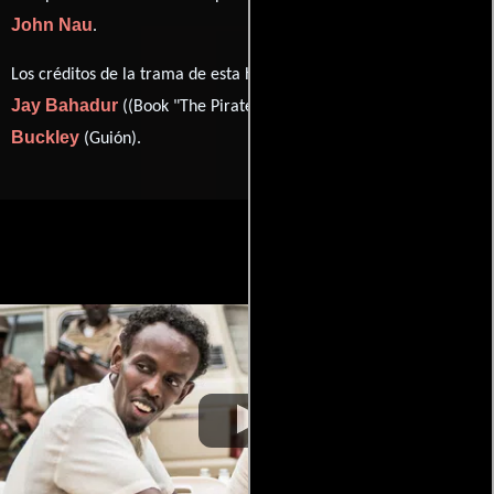
John Nau
.
Los créditos de la trama de esta historia están divididos entre
Jay Bahadur
Bryan
((Book "The Pirates of Somalia")) y
Buckley
(Guión).