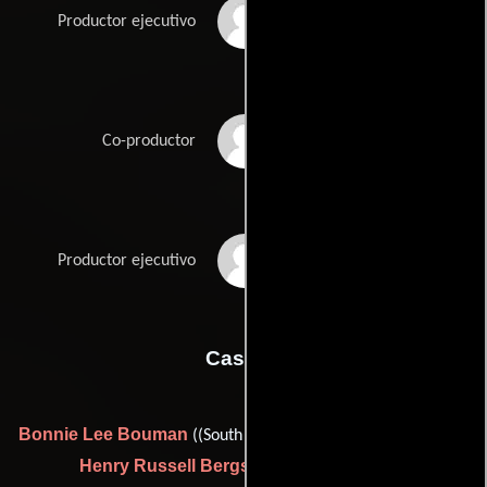
Michael S. Murphey
Productor ejecutivo
Jeremy Newmark
Co-productor
Jane Rosenthal
Productor ejecutivo
Casting
Bonnie Lee Bouman
((South Africa) / local casting director),
Henry Russell Bergstein
Allison Estrin
y