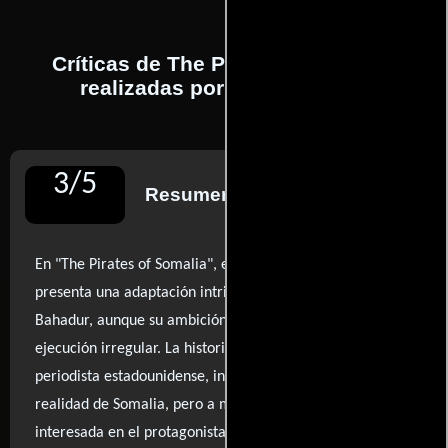
Críticas de The Pirates of Somalia
realizadas por profesionales
3
/
5
Resumen de reseñas
En "The Pirates of Somalia", el director Bryan Buckley nos
presenta una adaptación intrigante del libro de Jay
Bahadur, aunque su ambición se ve empañada por una
ejecución irregular. La historia, centrada en el viaje de un
periodista estadounidense, intenta iluminar la compleja
realidad de Somalia, pero a menudo se siente más
interesada en el protagonista que en las voces locales que