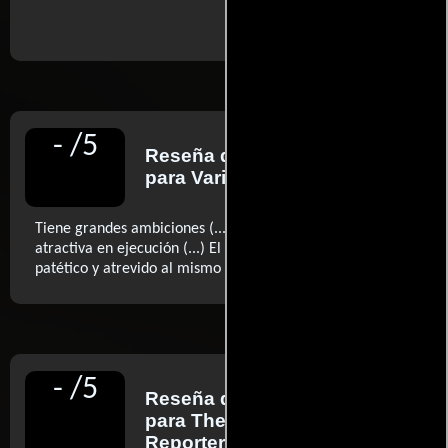
..ver fuentes
-
/
5
Reseña de
Peter Debruge
para Variety
Tiene grandes ambiciones (...) pero se muestra poco
atractiva en ejecución (...) El resultado consigue ser
..ver más
patético y atrevido al mismo tiempo
-
/
5
Reseña de
John DeFore
para The Hollywood
Reporter