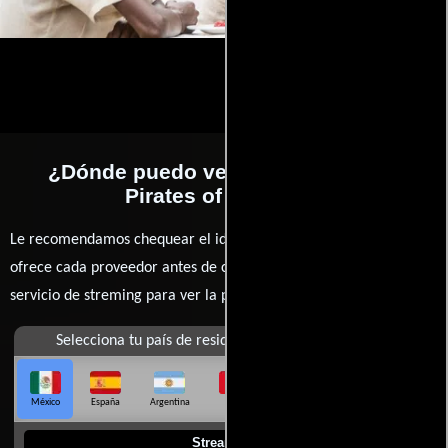
¿Dónde puedo ver la películas The
Pirates of Somalia?
Le recomendamos chequear el idioma, doblaje o subtítulos que
ofrece cada proveedor antes de comprar, alquilar o contratar un
servicio de streming para ver la películas.
Selecciona tu país de residencia
México
España
Argentina
Perú
Colombia
Chile
Ecuador
Streaming