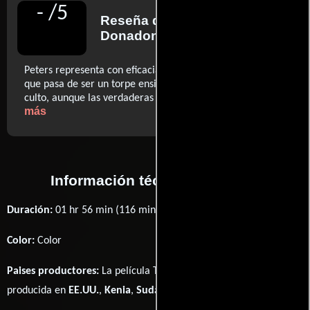
-
/
5
Reseña de
Serena
Donadoni
para LA Weekly
Peters representa con eficacia la maduración de Bahadur
que pasa de ser un torpe ensimismado a ser un escritor
..ver
culto, aunque las verdaderas estrellas son somalíes.
más
Información técnica y general
Duración:
01 hr 56 min (116 minutos) .
Color:
Color
Paises productores:
La película The Pirates of Somalia fué
producida en
EE.UU.
,
Kenia
,
Sudáfrica
,
Sudan
y
Somalia