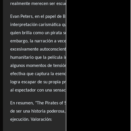
realmente merecen ser escuchadas.
Evan Peters, en el papel de Bahadur, ofrece una
interpretación carismática que, junto a Barkhad Abdi,
quien brilla como un pirata somalí, eleva el material. Sin
embargo, la narración a veces tropieza con un tono
excesivamente autoconsciente que distrae del mensaje
humanitario que la película intenta transmitir. A pesar de
algunos momentos de tensión y una cinematografía
efectiva que captura la esencia del país, la película no
logra escapar de su propia pretensión, lo que puede dejar
al espectador con una sensación de insatisfacción.
En resumen, "The Pirates of Somalia" tiene el potencial
de ser una historia poderosa, pero se queda corta en su
ejecución. Valoración: