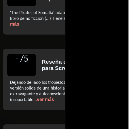
'The Pirates of Somalia' adapta de forma entretenida el
..ver
libro de no ficción (...) Tiene suficiente atractivo
más
-
/
5
Reseña de
Nikki Baughan
para Screendaily
Dejando de lado los tropiezos tonales, 'Dabka' es una
versión sólida de una historia fascinante (...) La narración
extravagante y autoconsciente de Peter es intrusiva e
..ver más
insoportable