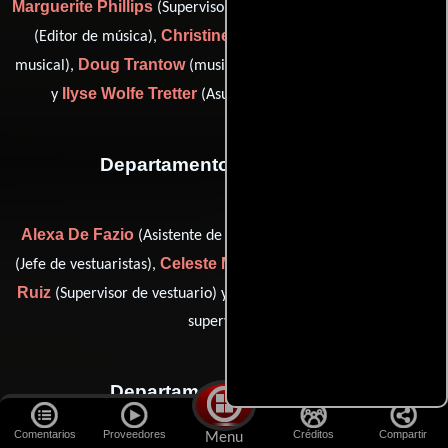
Marguerite Phillips
Nicholas Renbeck
(Supervisor musical),
Christine Greene Roe
(Editor de música),
(Coordinador
Doug Trantow
musical),
(music scoring mixer / scoring mixer)
Ilyse Wolfe Tretter
y
(Asuntos legales de la música)
Departamento de vestuario
Alexa De Fazio
Alex-Ann Keppie
(Asistente de vestuario),
Celeste Montalvo
Gina
(Jefe de vestuaristas),
(Ambientador),
Ruiz
Oona Van Jaarsveld
(Supervisor de vestuario) y
(lead's
supervisor)
Departamento de reparto
Comentarios
Proveedores
Créditos
Compartir
Menu