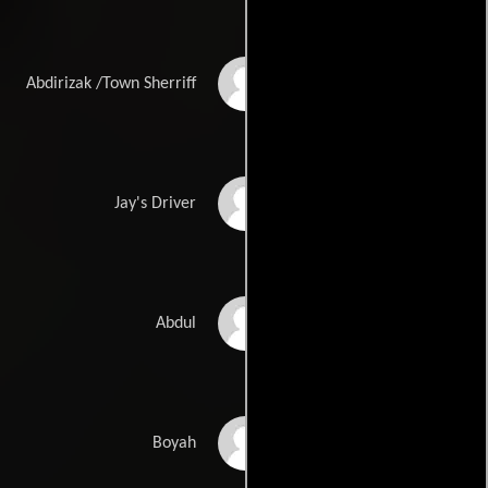
Mohamed Mohamud
Abdirizak /Town Sherriff
Hossein
Caprice Masinga
Jay's Driver
Amin Mohamed
Abdul
Osmaan
Mohamed Barre
Boyah