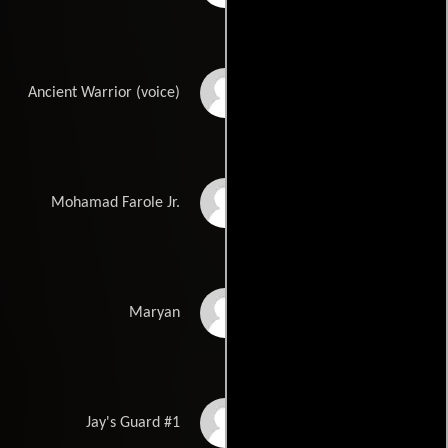
Hakeemshady
Ancient Warrior (voice)
Mohamed
Armaan Haggio
Mohamad Farole Jr.
Sabrina Hassan
Maryan
Harun Mohammed
Jay's Guard #1