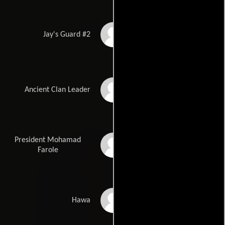
Ali Mohamed Ali
Jay's Guard #2
Aili Muhamed
Ancient Clan Leader
Mahamud
President Mohamad
Mohamed Abdi
Mohamed
Farole
Deka Abdi
Hawa