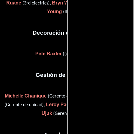
Ruane
Bryn Whitie
Graham
(3rd electrics),
(focus puller) y
Young
(Iluminador)
Decoración de escenario
Pete Baxter
((as Peter Baxter))
Gestión de producción
Michelle Chanique
Gerard Nicholson
(Gerente de unidad),
Leroy Page
Linda
(Gerente de unidad),
(Gerente de unidad) y
Ujuk
(Gerente de unidad)