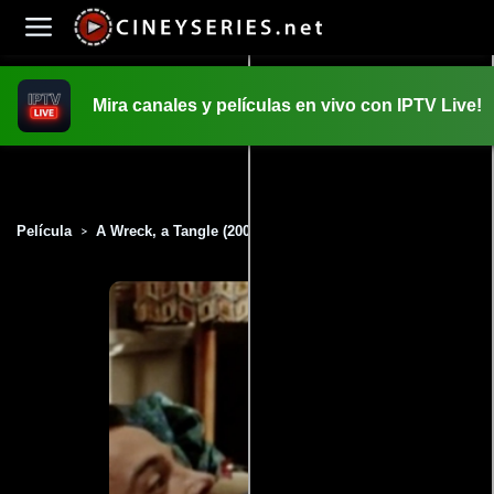
Mira canales y películas en vivo con IPTV Live!
INICIO
PELICULAS
Película
A Wreck, a Tangle (2000)
>