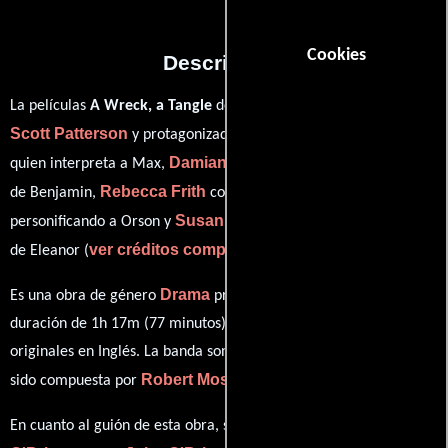
Cookies
Descripción
La películas
A Wreck, a Tangle
del año 2000, está dirigida por
Scott Patterson
Anna Lise Phillips
y protagonizada por
Damian Walshe-Howling
quien interpreta a Max,
en el papel
Rebecca Frith
Nick Jasprizza
de Benjamin,
como Rita,
Susan Prior
personificando a Orson y
desempeñando el papel
ver créditos completos
de Eleanor (
).
Drama
Es una obra de género
producida en Australia. Con una
duración de 1h 17m (77 minutos), esta película tiene diálogos
originales en
Inglés
. La banda sonora para esta producción ha
Robert Moss
sido compuesta por
.
John
En cuanto al guión de esta obra, se encuentra a cargo de