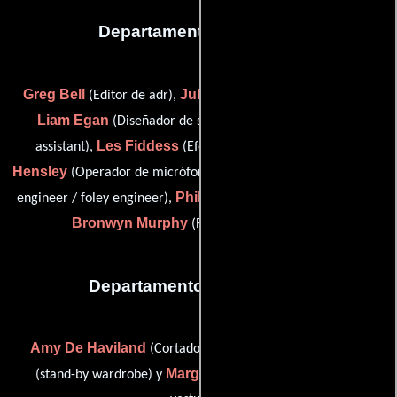
Departamento de sonido
Greg Bell
Julius Chan
(Editor de adr),
(Editor de diálogo),
Liam Egan
Dave Eggins
(Diseñador de sonido),
(mix
Les Fiddess
Peter
assistant),
(Efectos de sala (Foley)),
Hensley
Mauricio Hernández
(Operador de micrófono),
(adr
Phil Judd
engineer / foley engineer),
(Mezclador de sonido) y
Bronwyn Murphy
(Registrador de sonido)
Departamento de vestuario
Amy De Haviland
Fiona Holly
(Cortador de vestuario),
Margot Koudstaal
(stand-by wardrobe) y
(Cortador de