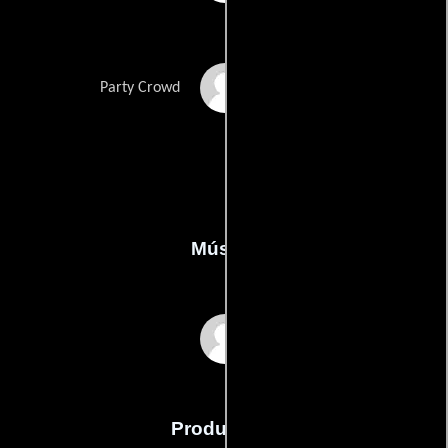
Rob Beccari
Party Crowd
Música
Robert Moss
Producción