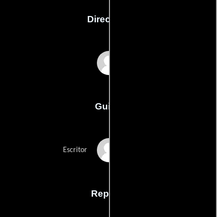
Dirección
Scott Patterson
Guión
John O'Briens
Escritor
Reparto