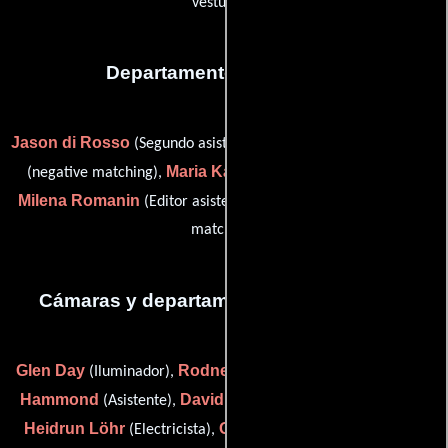
vestuario)
Departamento de editorial
Jason di Rosso
Jackie Gelling
(Segundo asistente de editor),
Maria Kaltenthaler
(negative matching),
(Editor asistente),
Milena Romanin
Chris Rowell
(Editor asistente) y
(negative
matching)
Cámaras y departamento de electricidad
Glen Day
Rodney Evans
Damien
(Iluminador),
(Fotógrafo),
Hammond
David Hauserman
(Asistente),
(clapper loader),
Heidrun Löhr
Geoff Maine
Chris
(Electricista),
(Capataz),