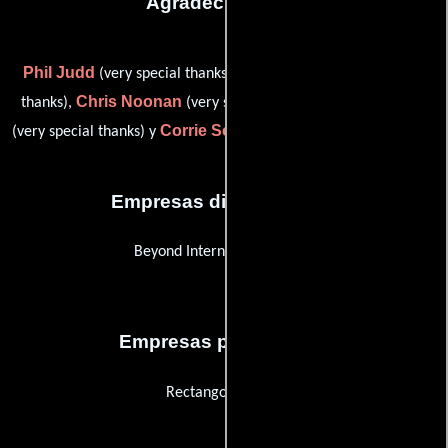
Agradecimientos
Phil Judd
Tristram Miall
(very special thanks),
(very special
Chris Noonan
Glenys Rowe
thanks),
(very special thanks),
Corrie Soeterboek
(very special thanks) y
(very special thanks)
Empresas distribuidoras
Beyond International Group
Empresas productoras
Rectango Pty. Ltd.