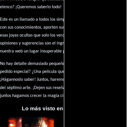
elenco? ¡Queremos saberlo todo!
Este es un llamado a todos los simpatizantes del cine: contribuyan
con sus conocimientos, aporten sus descubrimientos y compartan
esas joyas ocultas que solo los verdaderos fanáticos conocen. Sus
opiniones y sugerencias son el ingrediente secreto que hará de
nuestra web un lugar insuperable para los amantes del celuloide.
No hay detalle demasiado pequeño ni opinión insignificante. ¿Algún
pedido especial? ¿Una película que sueñas con ver reseñada?
¡Hágannoslo saber! Juntos, haremos de esta comunidad el epicentro
caja de comentarios
del séptimo arte. ¡Dejen sus reseña en la
y
juntos hagamos crecer la magia cinematográfica!
Lo más visto en Cineyseries.net