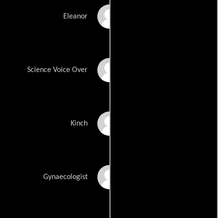
Susan Prior
Eleanor
Peter Carroll
Science Voice Over
David Whitney
Kinch
Rodney Power
Gynaecologist