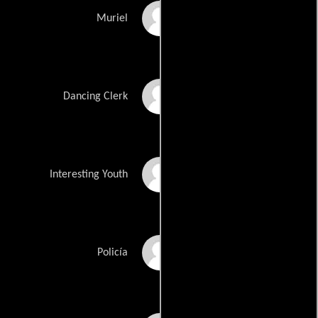
Alex Jones
Muriel
Alan Flower
Dancing Clerk
Brendan Donoghue
Interesting Youth
Richard Lindsell
Policía