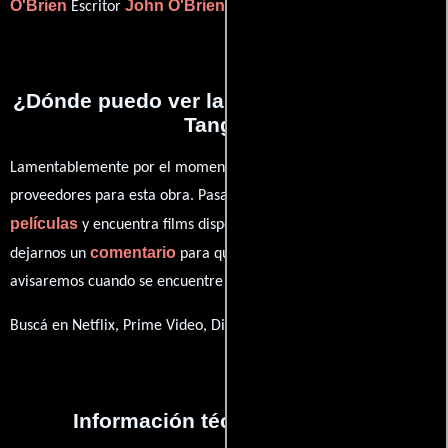
O'Brien
John O'Brien
Escritor
(Escritor).
¿Dónde puedo ver la películas A Wreck, a
Tangle?
Lamentablemente por el momento no contamos con enlaces a
proveedores para esta obra. Pasa por nuestro catálogo de
películas
y encuentra films disponibles. También puedes
comentario
dejarnos un
para que le demos prioridad y te
avisaremos cuando se encuentre disponible
Buscá en Netflix, Prime Video, Disney+
Información técnica y general