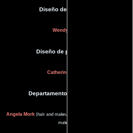
Diseño de vestuario
Wendy Cork
Diseño de producción
Catherine Mansill
Departamento de maquillaje
Angela Mork
Simone Wajon
(hair and makeup) y
(hair and
makeup)