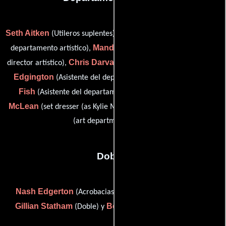
Seth Aitken
Keris Angrove
(Utileros suplentes),
(Asistente del
Mandi Bialek-Wester
departamento artístico),
(Asistente de
Chris Darvall
Warwick
director artístico),
(Utileros suplentes),
Edgington
Katrina
(Asistente del departamento artístico),
Fish
Kylie Rose
(Asistente del departamento artístico),
McLean
Freda Meckelburg
(set dresser (as Kylie McLean)) y
(art department runner)
Dobles
Nash Edgerton
Tony Lynch
(Acrobacias),
(Acrobacias),
Gillian Statham
Bernadette Winthers
(Doble) y
(Doble)