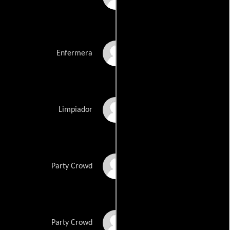
Leonie Berry
Enfermera
Pete Baxter
Limpiador
Emily Carr
Party Crowd
Rachel Knowles
Party Crowd