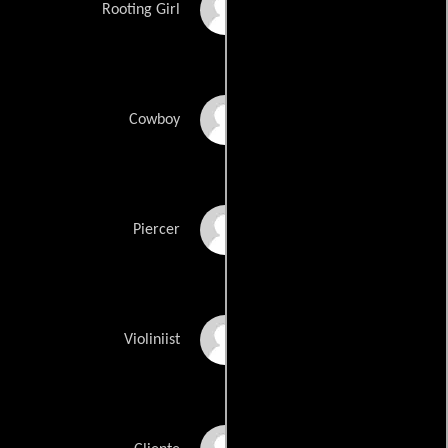
Nikoll Taylor
Rooting Girl
Martin Reefman
Cowboy
Tony Cohen
Piercer
Katrina Papallo
Violiniist