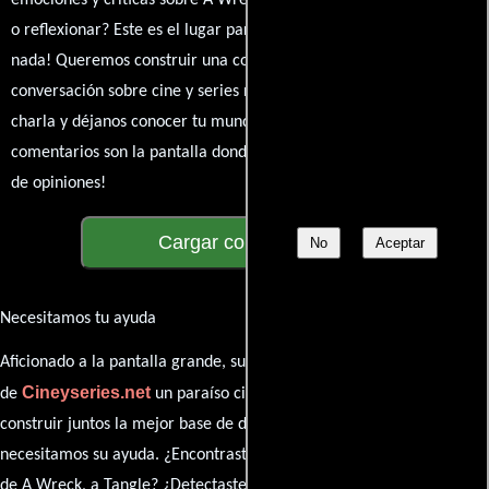
emociones y críticas sobre A Wreck, a Tangle. ¿Te hizo reír, llorar
o reflexionar? Este es el lugar para expresarlo. ¡No te guardes
nada! Queremos construir una comunidad apasionada donde la
conversación sobre cine y series nunca se detenga. Únete a la
charla y déjanos conocer tu mundo cinematográfico. ¡Los
comentarios son la pantalla donde se proyecta nuestra diversidad
de opiniones!
Cargar comentarios
No
Aceptar
Necesitamos tu ayuda
Aficionado a la pantalla grande, su participación es clave para hacer
Cineyseries.net
de
un paraíso cinéfilo completo. Queremos
construir juntos la mejor base de datos cinematográfica, pero
necesitamos su ayuda. ¿Encontraste algún dato faltante en la ficha
de A Wreck, a Tangle? ¿Detectaste algún error en la sinopsis o el