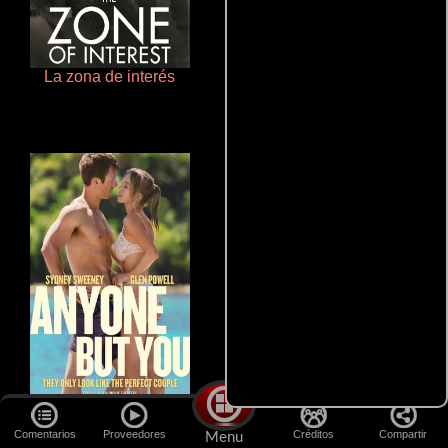
La zona de interés
De pura raza
Cualquiera menos tú
Salón de belleza
Comentarios
Proveedores
Créditos
Compartir
Menu