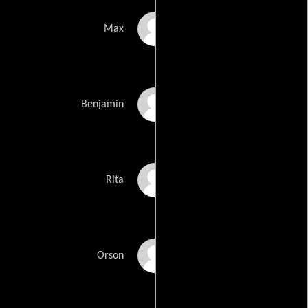
Anna Lise Phillips
Max
Damian Walshe-
Benjamin
Howling
Rebecca Frith
Rita
Nick Jasprizza
Orson