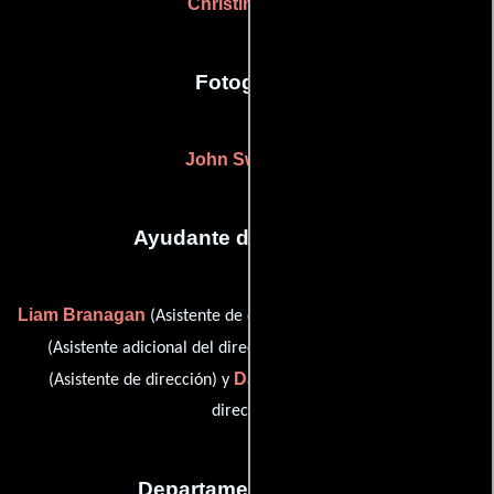
Christine King
Fotografia
John Swaffield
Ayudante de dirección
Liam Branagan
Dimitri Ellerington
(Asistente de dirección),
Stefanie Kleinbenz
(Asistente adicional del director),
Darren Mallett
(Asistente de dirección) y
(Asistente de
dirección)
Departamento de arte