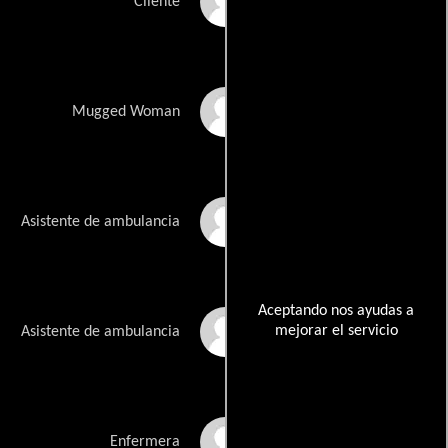
Michael Hogan
Cliente
Bernadette Winthers
Mugged Woman
Ian Johns
Asistente de ambulancia
Aceptando nos ayudas a
mejorar el servicio
Mathew Scott
Asistente de ambulancia
Liam Branagan
Enfermera