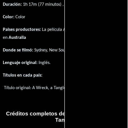
Duración:
1h 17m (77 minutos) .
Color:
Color
Paises productores:
La película A Wreck, a Tangle fué producida
en
Australia
Donde se filmó:
Sydney, New South Wales, Australia.
Lenguaje original:
Inglés
.
Títulos en cada país:
Título original:
A Wreck, a Tangle
Créditos completos de la película A Wreck, a
Tangle