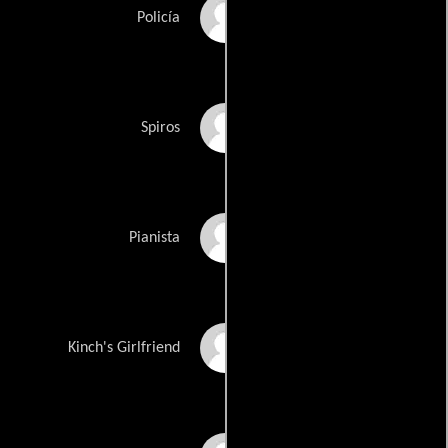
Cameron Stewart
Policía
Andrew Caryofyllis
Spiros
Stephen Leeder
Pianista
Kate Beahan
Kinch's Girlfriend