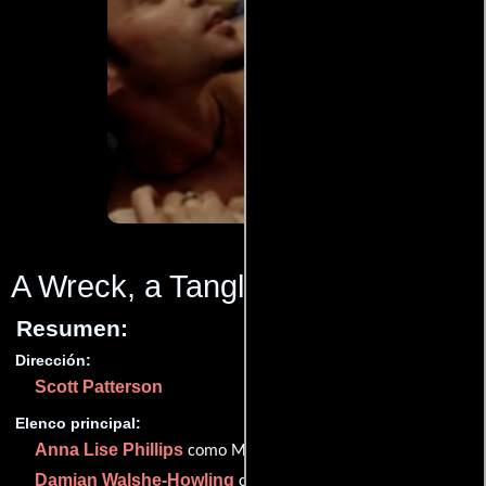
A Wreck, a Tangle
(2000)
Resumen:
Dirección:
Scott Patterson
Elenco principal:
Anna Lise Phillips
como Max
Damian Walshe-Howling
como Benjamin