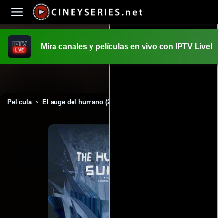
Mira canales y películas en vivo con IPTV Live!
INICIO
PELICULAS
Película
El auge del humano (2016)
>