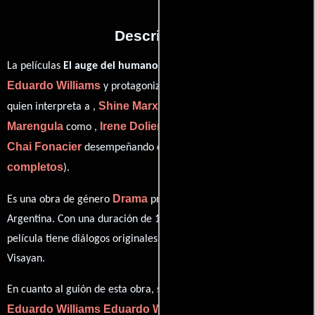
Descripción
La películas
El auge del humano
del año 2016, está dirigida por
Eduardo Williams
Sergio Morosini
y protagonizada por
Shine Marx
Domingos
quien interpreta a ,
en el papel de ,
Marengula
Irene Doliente Paña
como ,
personificando a y
Chai Fonacier
ver créditos
desempeñando el papel de (
completos
).
Drama
Es una obra de género
producida en Portugal, Brasil y
Argentina. Con una duración de 1h 39m (99 minutos), esta
película tiene diálogos originales en
Español
,
Portugués
y
Visayan
.
En cuanto al guión de esta obra, se encuentra a cargo de
Eduardo Williams
Eduardo Williams
.