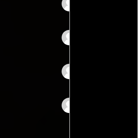
Irene Doliente Paña
Chai Fonacier
Manuel Asucan
Rixel Manimtim