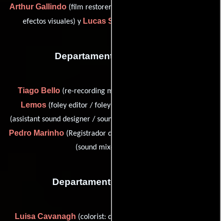
Arthur Gallindo
Hugo Gurgel
(film restorer),
(Productor de
Lucas Sousa
efectos visuales) y
(Compositor digital)
Departamento de sonido
Tiago Bello
Ivan
(re-recording mixer / sound designer),
Lemos
Marcos Lopes
(foley editor / foley recordist),
(assistant sound designer / sound editor / sound effects editor),
Pedro Marinho
Milton Rodriguez
(Registrador de sonido) y
(sound mixer / sound)
Departamento de editorial
Luisa Cavanagh
Noe
(colorist: digital color correction) y