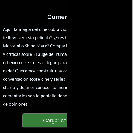
Comentarios
Aquí, la magia del cine cobra vida a través de tus opiniones. ¿Qué
te llevó ver esta película? ¿Eres fan de Eduardo Williams, Sergio
Morosini o Shine Marx? Comparte tus pensamientos, emociones
y críticas sobre El auge del humano. ¿Te hizo reír, llorar o
reflexionar? Este es el lugar para expresarlo. ¡No te guardes
nada! Queremos construir una comunidad apasionada donde la
conversación sobre cine y series nunca se detenga. Únete a la
charla y déjanos conocer tu mundo cinematográfico. ¡Los
comentarios son la pantalla donde se proyecta nuestra diversidad
de opiniones!
Cargar comentarios