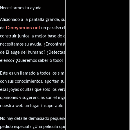
Necesitamos tu ayuda
Aficionado a la pantalla grande, su participación es clave para hacer
Cineyseries.net
de
un paraíso cinéfilo completo. Queremos
construir juntos la mejor base de datos cinematográfica, pero
necesitamos su ayuda. ¿Encontraste algún dato faltante en la ficha
de El auge del humano? ¿Detectaste algún error en la sinopsis o el
elenco? ¡Queremos saberlo todo!
Este es un llamado a todos los simpatizantes del cine: contribuyan
con sus conocimientos, aporten sus descubrimientos y compartan
esas joyas ocultas que solo los verdaderos fanáticos conocen. Sus
opiniones y sugerencias son el ingrediente secreto que hará de
nuestra web un lugar insuperable para los amantes del celuloide.
No hay detalle demasiado pequeño ni opinión insignificante. ¿Algún
pedido especial? ¿Una película que sueñas con ver reseñada?