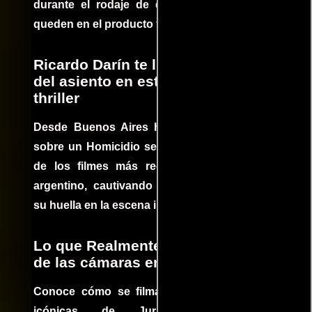
durante el rodaje de determinadas escenas
queden en el producto final.
Ricardo Darín te llevará al borde
del asiento en este increíble
thriller
Desde Buenos Aires hasta el mundo, Tesis
sobre un Homicidio se ha convertido en uno
de los filmes más recomendados del cine
argentino, cautivando audiencias y dejando
su huella en la escena internacional.
Lo que Realmente Sucedió detrás
de las cámaras en Jurassic Park
Conoce cómo se filmaron algunas escenas
icónicas de Jurassic Park, con