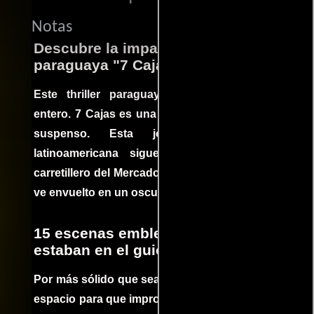
Notas
Descubre la impactante película
paraguaya "7 Cajas"
Este thriller paraguayo cautivó al mundo
entero. 7 Cajas es una explosión de acción y
suspenso. Esta joya cinematográfica
latinoamericana sigue la historia de un
carretillero del Mercado 4 de Asunción que se
ve envuelto en un oscuro mundo de crimen
15 escenas emblemáticas que no
estaban en el guion
Por más sólido que sea un guión siempre hay
espacio para que improvisaciones que se dan