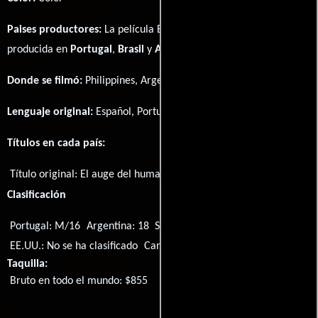
Paises productores:
La película El auge del humano fué
producida en
Portugal
,
Brasil
y
Argentina
Donde se filmó:
Philippines, Argentina y Mozambique.
Lenguaje original:
Español
,
Portugués
y
Visayan
.
Títulos en cada país:
Título original:
El auge del humano
Clasificación
Portugal: M/16
Argentina: 18
Singapur: M18
EE.UU.: No se ha clasificado
Canadá: R
Taquilla:
Bruto en todo el mundo: $855