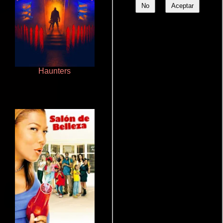
No
Aceptar
Haunters
Polarized