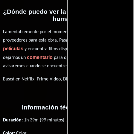
¿Dónde puedo ver la películas El auge del
humano?
Lamentablemente por el momento no contamos con enlaces a
proveedores para esta obra. Pasa por nuestro catálogo de
películas
y encuentra films disponibles. También puedes
comentario
dejarnos un
para que le demos prioridad y te
avisaremos cuando se encuentre disponible
Buscá en Netflix, Prime Video, Disney+
Información técnica y general
Duración:
1h 39m (99 minutos) .
Color:
Color