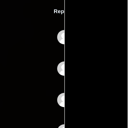
Reparto
Sergio Morosini
Shine Marx
Domingos Marengula