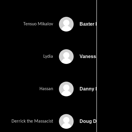
Baxter Linn
Tensuo Mikalov
Vanessa Herrera
Lydia
Danny Diaz
Hassan
Doug Drucker
Derrick the Massacist