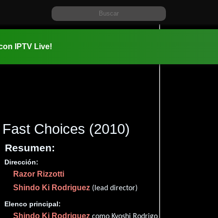
 con IPTV Live!
Fast Choices
(2010)
Resumen:
Dirección:
Información:
Razor Rizzotti
2010-08-0
Acción
Shindo Ki Rodriguez
.
(lead director)
Elenco principal:
Shindo Ki Rodriguez
como Kyoshi Rodrigo