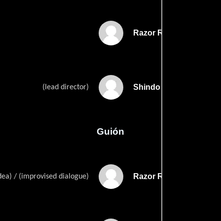
Razor Rizzotti
Shindo Ki Rodriguez
(lead director)
Guión
Razor Rizzottis
dea) / (improvised dialogue)