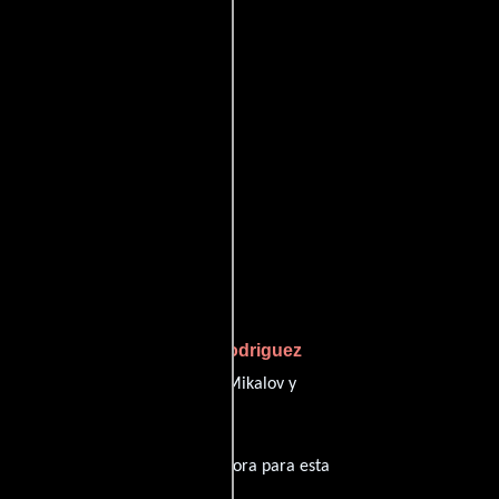
Shindo Ki Rodriguez
rotagonizada por
 Linn
personificando a Tensuo Mikalov y
 su audio original. La banda sonora para esta