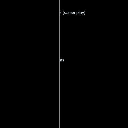
indo Ki Rodriguez
((creator) / (screenplay)
?
películas
ogo de
y encuentra films
entre disponible