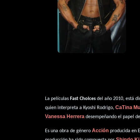
La películas
Fast Choices
del año 2010, está di
CaTina Mur
quien interpreta a Kyoshi Rodrigo,
Vanessa Herrera
desempeñando el papel de 
Acción
Es una obra de género
producida en E
Shindo Ki
producción ha sido compuesta por