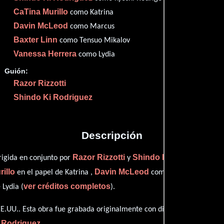
CaTina Murillo
como Katrina
Proveedores
Davin McLeod
como Marcus
Baxter Linn
como Tensuo Mikalov
Vanessa Herrera
como Lydia
Guión:
Razor Rizzotti
Shindo Ki Rodriguez
Descripción
Razor Rizzotti
Shindo Ki Rodriguez
rigida en conjunto por
y
y p
illo
Davin McLeod
Baxter
en el papel de Katrina ,
como Marcus,
ver créditos completos
Lydia (
).
E.UU.. Esta obra fue grabada originalmente con dialogos en
Inglés
en
 Rodriguez
.