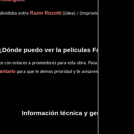
Razor Rizzotti
Sh
 divididos entre
((idea) / (improvised dialogue)) y
¿Dónde puedo ver la películas Fast Choices
con enlaces a proveedores para esta obra. Pasa por nuestro catál
entario
para que le demos prioridad y te avisaremos cuando se encu
Información técnica y general