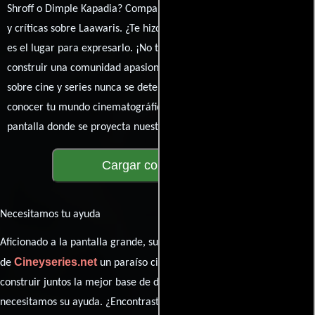
Shroff o Dimple Kapadia? Comparte tus pensamientos, emociones
y críticas sobre Laawaris. ¿Te hizo reír, llorar o reflexionar? Este
es el lugar para expresarlo. ¡No te guardes nada! Queremos
construir una comunidad apasionada donde la conversación
sobre cine y series nunca se detenga. Únete a la charla y déjanos
conocer tu mundo cinematográfico. ¡Los comentarios son la
pantalla donde se proyecta nuestra diversidad de opiniones!
Cargar comentarios
Necesitamos tu ayuda
Aficionado a la pantalla grande, su participación es clave para hacer
Cineyseries.net
de
un paraíso cinéfilo completo. Queremos
construir juntos la mejor base de datos cinematográfica, pero
necesitamos su ayuda. ¿Encontraste algún dato faltante en la ficha