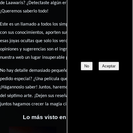
de Laawaris? ¿Detectaste algún error en la sinopsis o el elenco?
¡Queremos saberlo todo!
Este es un llamado a todos los simpatizantes del cine: contribuyan
con sus conocimientos, aporten sus descubrimientos y compartan
esas joyas ocultas que solo los verdaderos fanáticos conocen. Sus
opiniones y sugerencias son el ingrediente secreto que hará de
nuestra web un lugar insuperable para los amantes del celuloide.
No
Aceptar
No hay detalle demasiado pequeño ni opinión insignificante. ¿Algún
pedido especial? ¿Una película que sueñas con ver reseñada?
¡Hágannoslo saber! Juntos, haremos de esta comunidad el epicentro
caja de comentarios
del séptimo arte. ¡Dejen sus reseña en la
y
juntos hagamos crecer la magia cinematográfica!
Lo más visto en Cineyseries.net