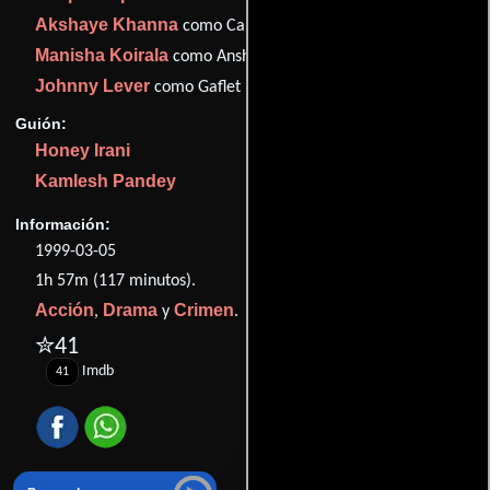
Akshaye Khanna
como Captain Dada
Manisha Koirala
como Anshu Mehra
Johnny Lever
como Gaflet
Guión:
Honey Irani
Kamlesh Pandey
Información:
1999-03-05
1h 57m (117 minutos).
Acción
Drama
Crimen
,
y
.
✮41
Imdb
41