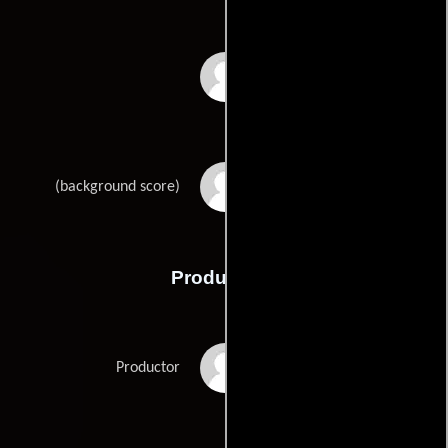
Rajesh Roshan
Raju Singh
(background score)
Producción
Lawrence D'Souza
Productor