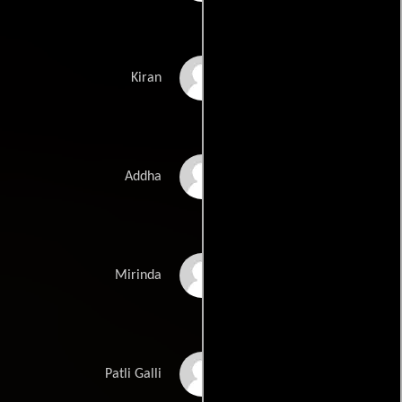
Sanjeeva
Kiran
Rajesh Joshi
Addha
Jeetu Arora
Mirinda
Milind Inamdar
Patli Galli