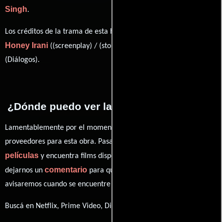
Singh
.
Los créditos de la trama de esta historia están divididos entre
Honey Irani
Kamlesh Pandey
((screenplay) / (story)) y
(Diálogos).
¿Dónde puedo ver la películas Laawaris?
Lamentablemente por el momento no contamos con enlaces a
proveedores para esta obra. Pasa por nuestro catálogo de
películas
y encuentra films disponibles. También puedes
comentario
dejarnos un
para que le demos prioridad y te
avisaremos cuando se encuentre disponible
Buscá en Netflix, Prime Video, Disney+