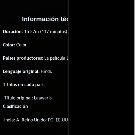
Información técnica y general
Duración:
1h 57m (117 minutos) .
Color:
Color
Paises productores:
La película Laawaris fué producida en
India
Lenguaje original:
Hindi
.
Títulos en cada país:
Título original:
Laawaris
Clasificación
India: A
Reino Unido: PG
EE.UU.: No se ha clasificado