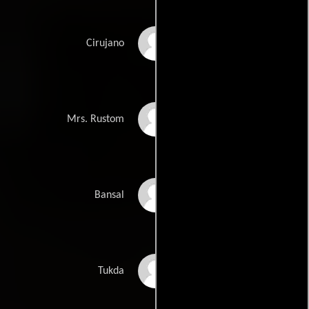
Praveen
Cirujano
Roshan Tirandaz
Mrs. Rustom
Balwant Bansal
Bansal
Krishnakant Goswami
Tukda