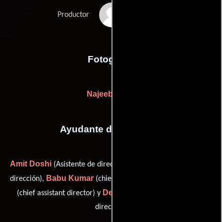
Manohar Pandya
Productor
Fotografia
Najeeb Khan
Ayudante de dirección
Amit Doshi
Alok Jain
(Asistente de dirección),
(Asistente de
Babu Kumar
Kiran Pal
dirección),
(chief assistant director),
Deepak Tripathi
(chief assistant director) y
(Asistente de
dirección)