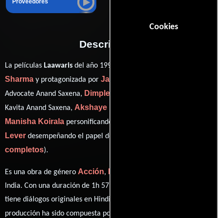
Proveedores
Cookies
Descripción
Shrikant
La películas
Laawaris
del año 1999, está dirigida por
Sharma
Jackie Shroff
y protagonizada por
quien interpreta a
Dimple Kapadia
Advocate Anand Saxena,
en el papel de Mrs.
Akshaye Khanna
Kavita Anand Saxena,
como Captain Dada,
Manisha Koirala
Johnny
personificando a Anshu Mehra y
Lever
ver créditos
desempeñando el papel de Gaflet (
completos
).
Acción
Drama
Crimen
Es una obra de género
,
y
producida en
India. Con una duración de 1h 57m (117 minutos), esta película
tiene diálogos originales en
Hindi
. La banda sonora para esta
Rajesh Roshan
Raju
producción ha sido compuesta por
y