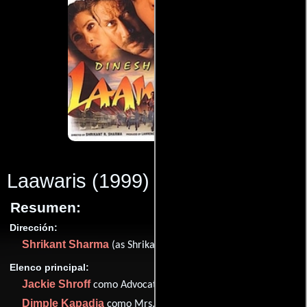
Laawaris
(1999)
Resumen:
Dirección:
Shrikant Sharma
(as Shrikant R. Sharma)
Elenco principal:
Jackie Shroff
como Advocate Anand Saxena
Dimple Kapadia
como Mrs. Kavita Anand Saxena