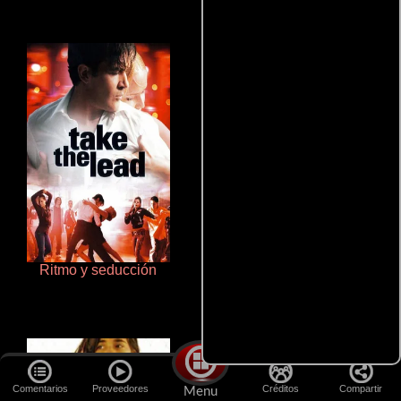
Ritmo y seducción
Aprendiz de caballero
Comentarios
Proveedores
Créditos
Compartir
Menu