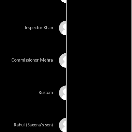
Raza Murad
Inspector Khan
Pramod Moutho
Commissioner Mehra
Dinesh Hingoo
Rustom
Aadil Jaipuri
Rahul (Saxena's son)