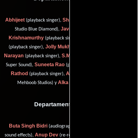
Abhijeet
Shakeel Ahmed
(playback singer),
(song recording:
Javed Akhtar
Kavita
Studio Blue Diamond),
(lírico),
Krishnamurthy
Shankar Mahadevan
(playback singer),
Jolly Mukherjee
Udit
(playback singer),
(playback singer),
Narayan
S.M. Pawar
(playback singer),
(song recording: Sunny
Suneeta Rao
Roop Kumar
Super Sound),
(playback singer),
Rathod
A.N. Tagore
(playback singer),
(song recording:
Alka Yagnik
Mehboob Studios) y
(playback singer)
Departamento de sonido
Buta Singh Bidri
Debraj Biswal
(audiographer),
(indoor
Anup Dev
sound effects),
(re-recording: Empire Audio Centre),