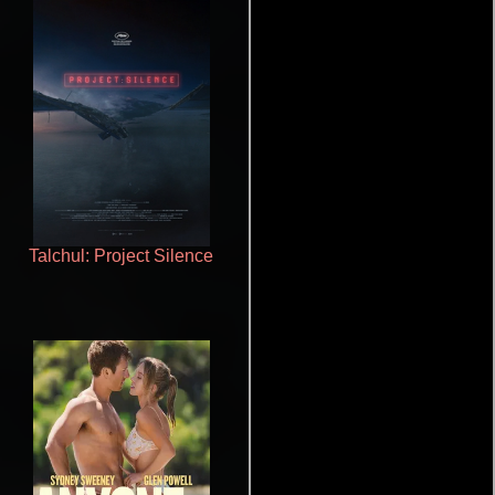
Talchul: Project Silence
Un verano inolvidable