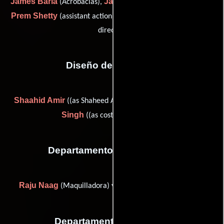
James Barla
Jaggu Naikar
(Acrobacias),
(assistant action),
Prem Shetty
Raam Shetty
(assistant action) y
(stunt action
director)
Diseño de vestuario
Shaahid Amir
Anna
((as Shaheed Amir) (Shaahid Amir)) y
Singh
((as costume designer))
Departamento de maquillaje
Raju Naag
Vijay Patil
(Maquilladora) y
(Maquilladora)
Departamento de musica