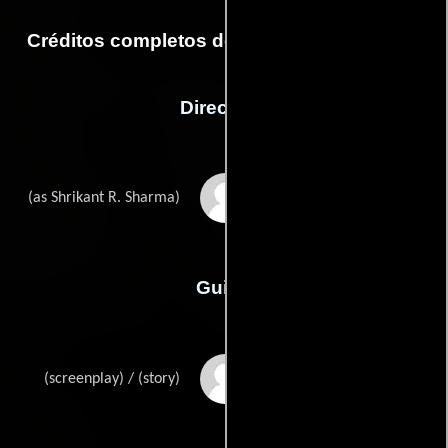
Créditos completos de la película Laawaris
Dirección
Shrikant Sharma
(as Shrikant R. Sharma)
Guión
Honey Iranis
(screenplay) / (story)