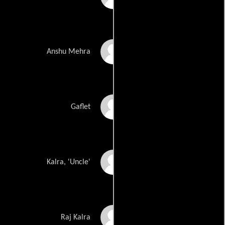
Manisha Koirala
Anshu Mehra
Johnny Lever
Gaflet
Govind Namdeo
Kalra, 'Uncle'
Parmeet Sethi
Raj Kalra