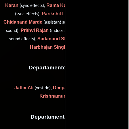
Karan
Rama Kutti
Lala
(sync effects),
(indoor sound effects),
Parikshit Lalwani
(sync effects),
(Editor de sonido),
Chidanand Marde
Jaswant Patel
(assistant sound),
(assistant
Prithvi Rajan
M. Ravi
sound),
(indoor sound effects),
(indoor
Sadanand Shetty
sound effects),
(indoor sound effects) y
Harbhajan Singh
(assistant sound)
Departamento de vestuario
Jaffer Ali
Deepak Kochare
Y.
(vestido),
(vestido) y
Krishnamurthy
(vestido)
Departamento de editorial