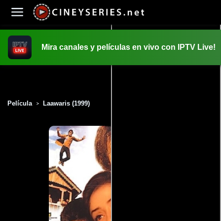
Mira canales y películas en vivo con IPTV Live!
INICIO
PELICULAS
Película
Laawaris (1999)
>