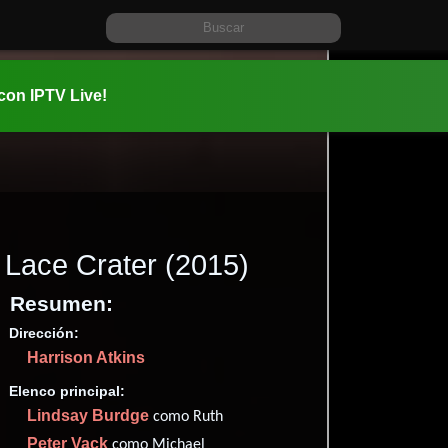
 con IPTV Live!
Lace Crater
(2015)
Resumen:
Dirección:
Información:
Harrison Atkins
2015-09-1
1h 23m (83
Elenco principal:
Fantasía
,
Lindsay Burdge
como Ruth
✮55
Peter Vack
como Michael