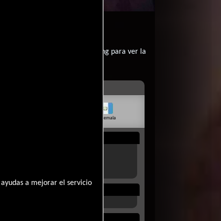
contratar un servicio de streming para ver la
livia
Venezuela
Guatemala
Rep. Dom.
Uruguay
ayudas a mejorar el servicio