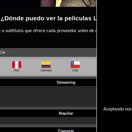
¿Dónde puedo ver la películas Lace Crater?
 subtítulos que ofrece cada proveedor antes de comprar, alquilar o 
cia
Perú
Colombia
Chile
Ecuador
Bo
Streaming
Aceptando nos 
Alquilar
Comprar