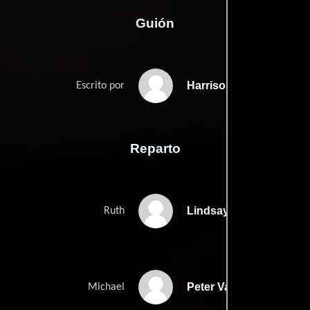
Guión
Harrison Atkinss
Escrito por
Reparto
Lindsay Burdge
Ruth
Peter Vack
Michael