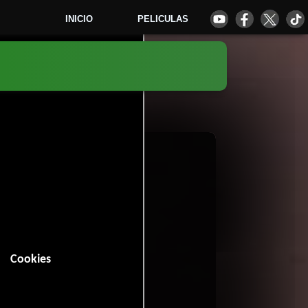
INICIO
PELICULAS
5
Cookies
 minutos).
Comedia
Drama
y
.