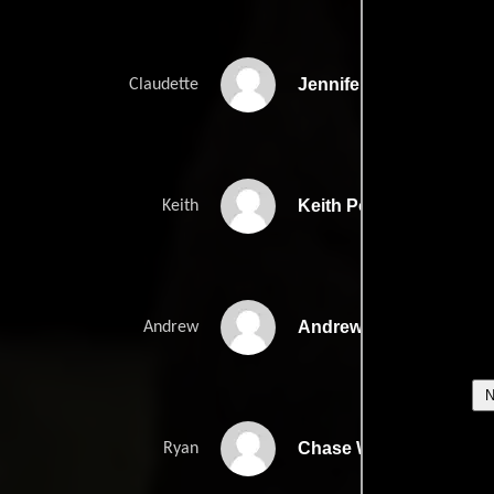
Jennifer Kim
Claudette
Keith Poulson
Keith
Andrew Ryder
Andrew
Chase Williamson
Ryan