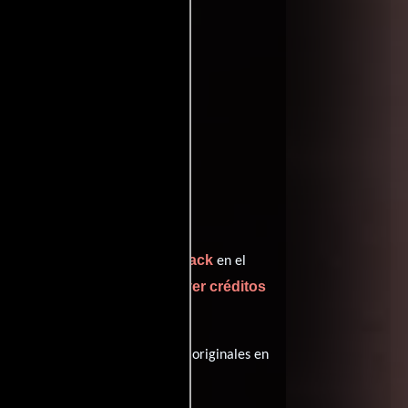
ritic
Peter Vack
uien interpreta a Ruth,
en el
ver créditos
peñando el papel de Andrew (
), esta película tiene diálogos originales en