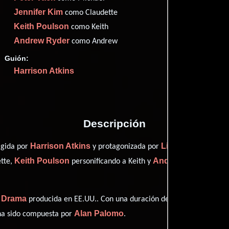
Imdb
53
Jennifer Kim
como Claudette
Metac
57
Keith Poulson
como Keith
Andrew Ryder
como Andrew
Guión:
Harrison Atkins
Proveedores
Descripción
Harrison Atkins
Lindsay Burdge
igida por
y protagonizada por
q
Keith Poulson
Andrew Ryder
tte,
personificando a Keith y
desem
Drama
y
producida en EE.UU.. Con una duración de 1h 23m (83 minutos
Alan Palomo
 ha sido compuesta por
.