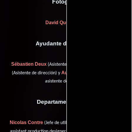
Fotografia
David Quesemand
Ayudante de dirección
Sébastien Deux
Anne Legal
(Asistente de dirección),
Audrey Sillet
(Asistente de dirección) y
(Practicante de
asistente del director)
Departamento de arte
Nicolas Contre
Denis Gautelier
(Jefe de utilería),
(first
Agnès Sery
assistant production designer),
(Asistente de