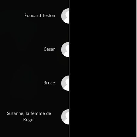
Guillaume de
Édouard Teston
Tonquedec
Vincent Claude
Cesar
Maxime Godart
Bruce
Suzanne, la femme de
Florence Muller
Roger