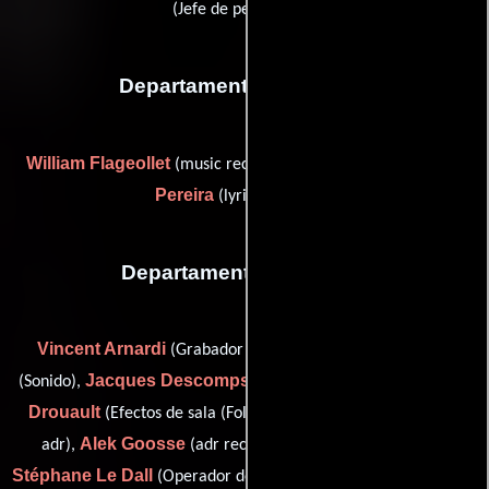
(Jefe de peluqueros)
Departamento de musica
William Flageollet
Stéphane
(music recording engineer) y
Pereira
(lyricist / singer)
Departamento de sonido
Vincent Arnardi
Laurent Benaïm
(Grabador de Foley),
Jacques Descomps
Xavier
(Sonido),
(recorder auditorium),
Drouault
Sylvie Fortin
(Efectos de sala (Foley)),
(Editor de
Alek Goosse
adr),
(adr recordist / re-recording mixer),
Stéphane Le Dall
Alain Lévy
(Operador de micrófono),
(post-