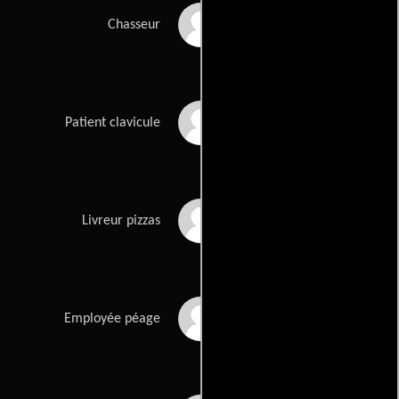
Laurent Mouillet
Chasseur
Laurent Dallias
Patient clavicule
Arnaud de Blic
Livreur pizzas
Geneviève Maurizi
Employée péage