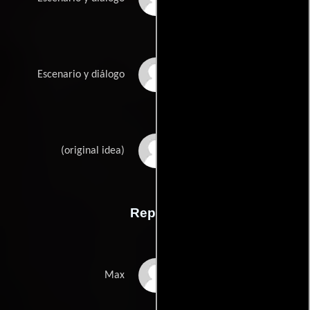
Julien Rambaldis
Escenario y diálogo
Carole Greeps
(original idea)
Reparto
Marc Lavoine
Max