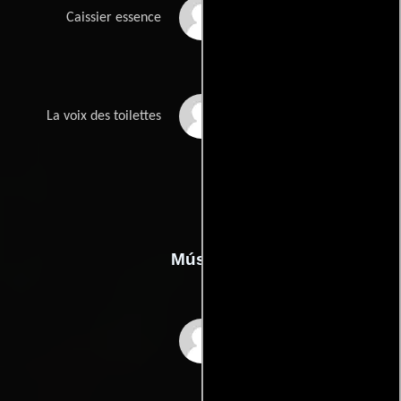
Kevin Pinenq
Caissier essence
Julie Bataille
La voix des toilettes
Música
Emmanuel Rambaldi