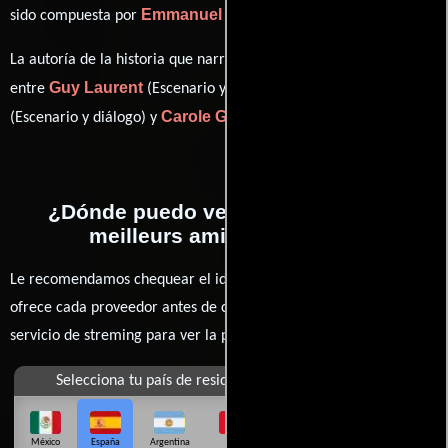
Emmanuel Rambaldi
sido compuesta por
.
La autoría de la historia que narra esta obra está compartida
Guy Laurent
Julien Rambaldi
entre
(Escenario y diálogo),
Carole Greep
(Escenario y diálogo) y
((original idea)).
¿Dónde puedo ver la películas Les
meilleurs amis du monde?
Le recomendamos chequear el idioma, doblaje o subtítulos que
ofrece cada proveedor antes de comprar, alquilar o contratar un
servicio de streming para ver la películas.
Selecciona tu país de residencia
México
España
Argentina
Perú
Colombia
Chile
Ecuador