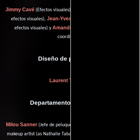
Jimmy Cavé
David Danesi
(Efectos visuales),
(Supervisor de
Jean-Yves Germanotti
efectos visuales),
(Supervisor de
Amandine Moulinet
efectos visuales) y
(vfx assistant
coordinator)
Diseño de producción
Laurent Tesseyre
Departamento de maquillaje
Milou Sanner
Nathalie Tabareau
(Jefe de peluqueros),
(key
Estelle Tolstoukine
makeup artist (as Nathalie Tabareau)) y