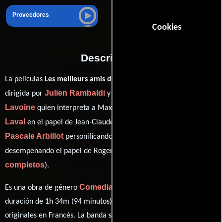
Proveedores
Cookies
Descripción
La películas
Les meilleurs amis du monde
del año 2010, está
Julien Rambaldi
Marc
dirigida por
y protagonizada por
Lavoine
Pierre-François Martin-
quien interpreta a Max,
Laval
Léa Drucker
en el papel de Jean-Claude,
como Mathilde,
Pascale Arbillot
Yvon Back
personificando a Lucie y
ver créditos
desempeñando el papel de Roger Teston (
completos
).
Comedia
Es una obra de género
producida en Francia. Con una
duración de 1h 34m (94 minutos), esta película tiene diálogos
originales en
Francés
. La banda sonora para esta producción ha