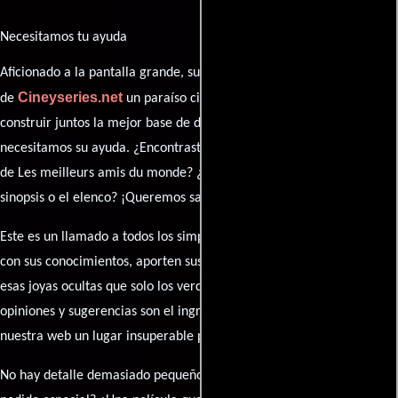
Necesitamos tu ayuda
Aficionado a la pantalla grande, su participación es clave para hacer
Cineyseries.net
de
un paraíso cinéfilo completo. Queremos
construir juntos la mejor base de datos cinematográfica, pero
necesitamos su ayuda. ¿Encontraste algún dato faltante en la ficha
de Les meilleurs amis du monde? ¿Detectaste algún error en la
sinopsis o el elenco? ¡Queremos saberlo todo!
Este es un llamado a todos los simpatizantes del cine: contribuyan
con sus conocimientos, aporten sus descubrimientos y compartan
esas joyas ocultas que solo los verdaderos fanáticos conocen. Sus
opiniones y sugerencias son el ingrediente secreto que hará de
nuestra web un lugar insuperable para los amantes del celuloide.
No hay detalle demasiado pequeño ni opinión insignificante. ¿Algún