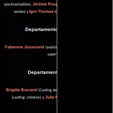
Jérôme Pougnant
synchronisation),
(Supervisor de edición de
Igor Thomas-Gerard
sonido) y
(Editor de diálogo)
Departamento de vestuario
Fabienne Josserand
(assistant costume designer / costume
supervisor)
Departamento de reparto
Brigitte Brocarel
Nathalie Guillaume
(Casting de extras),
Julie Navarro
(casting: children) y
(casting: children)