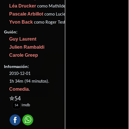
Léa Drucker
como Mathilde
Pascale Arbillot
como Lucie
Yvon Back
como Roger Teston
Guión:
Guy Laurent
Julien Rambaldi
Carole Greep
Información:
2010-12-01
1h 34m (94 minutos).
Comedia
.
✮54
Imdb
54