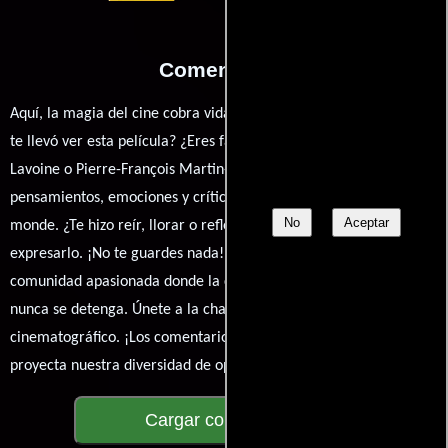
Comentarios
Aquí, la magia del cine cobra vida a través de tus opiniones. ¿Qué
te llevó ver esta película? ¿Eres fan de Julien Rambaldi, Marc
Lavoine o Pierre-François Martin-Laval? Comparte tus
pensamientos, emociones y críticas sobre Les meilleurs amis du
No
Aceptar
monde. ¿Te hizo reír, llorar o reflexionar? Este es el lugar para
expresarlo. ¡No te guardes nada! Queremos construir una
comunidad apasionada donde la conversación sobre cine y series
nunca se detenga. Únete a la charla y déjanos conocer tu mundo
cinematográfico. ¡Los comentarios son la pantalla donde se
proyecta nuestra diversidad de opiniones!
Cargar comentarios