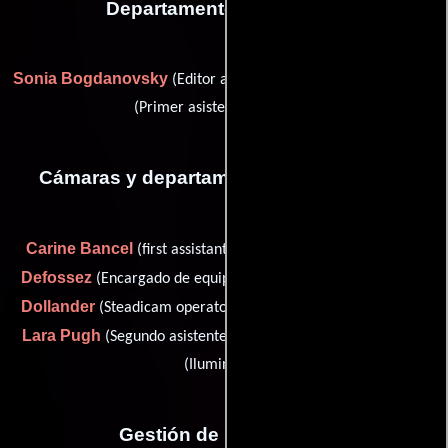
Departamento de editorial
Sonia Bogdanovsky
Emmanuelle Zelez
(Editor asistente) y
(Primer asistente de editor)
Cámaras y departamento de electricidad
Carine Bancel
Martin
(first assistant camera: "b" camera),
Defossez
Nicolas
(Encargado de equipamiento de cámara),
Dollander
(Steadicam operator/additional camera operator),
Lara Pugh
Julien Saffroy
(Segundo asistente de cámara) y
(Iluminador)
Gestión de producción