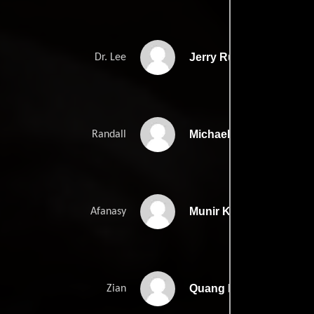
Jerry Rudasill
Dr. Lee
Michael D. Robinson II
Randall
Munir Kreidie
Afanasy
Quang Ly
Zian