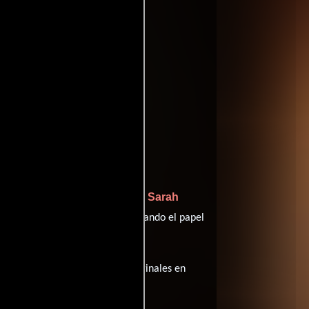
rald
Sarah
quien interpreta a Dezmon,
Munir Kreidie
dall y
desempeñando el papel
sta película tiene diálogos originales en