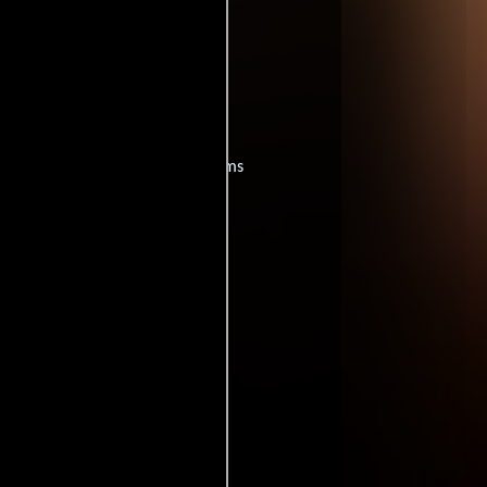
scritor).
películas
ogo de
y encuentra films
entre disponible