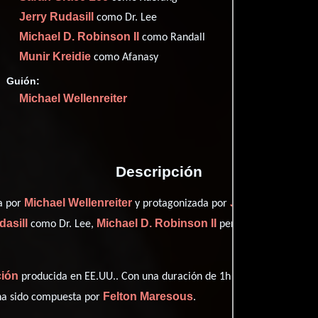
Imdb
39
Jerry Rudasill
como Dr. Lee
Michael D. Robinson II
como Randall
Munir Kreidie
como Afanasy
Guión:
Proveedores
Michael Wellenreiter
Descripción
Michael Wellenreiter
Jonathan Fitzge
da por
y protagonizada por
dasill
Michael D. Robinson II
como Dr. Lee,
personificando a Ran
ción
producida en EE.UU.. Con una duración de 1h 30m (90 minutos), e
Felton Maresous
 ha sido compuesta por
.