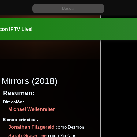
 con IPTV Live!
Mirrors
(2018)
Resumen:
Dirección:
Información:
Michael Wellenreiter
2018-08-0
1h 30m (90
Elenco principal:
Thriller
y
Jonathan Fitzgerald
como Dezmon
✮39
Sarah Grace Lee
como Xuefang