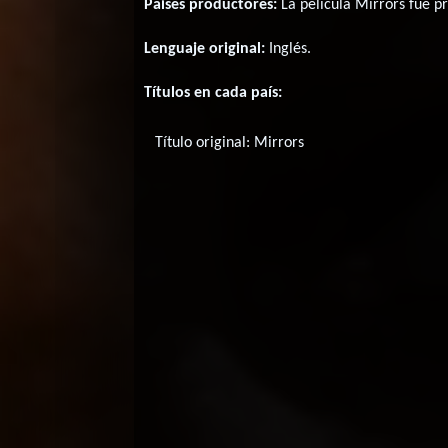
Paises productores:
La película Mirrors fué 
Lenguaje original:
Inglés
.
Títulos en cada país:
Título original:
Mirrors