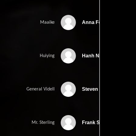
Anna Fodde-Reguer
Maaike
Hanh Nguyen
Huiying
Steven J. Klaszky
General Videll
Frank Sellers
Mr. Sterling