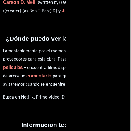
Carson D. Mell
Ben Best
((written by) (as Carson Mell)),
Jody Hill
((creator) (as Ben T. Best) &) y
((creator) &).
¿Dónde puedo ver la series Chapter 23?
Lamentablemente por el momento no contamos con enlaces a
proveedores para esta obra. Pasa por nuestro catálogo de
películas
y encuentra films disponibles. También puedes
comentario
dejarnos un
para que le demos prioridad y te
avisaremos cuando se encuentre disponible
Buscá en Netflix, Prime Video, Disney+
Información técnica y general