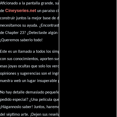
Aficionado a la pantalla grande, su participación es clave para hacer
Cineyseries.net
de
un paraíso cinéfilo completo. Queremos
construir juntos la mejor base de datos cinematográfica, pero
necesitamos su ayuda. ¿Encontraste algún dato faltante en la ficha
de Chapter 23? ¿Detectaste algún error en la sinopsis o el elenco?
¡Queremos saberlo todo!
Este es un llamado a todos los simpatizantes del cine: contribuyan
con sus conocimientos, aporten sus descubrimientos y compartan
esas joyas ocultas que solo los verdaderos fanáticos conocen. Sus
opiniones y sugerencias son el ingrediente secreto que hará de
nuestra web un lugar insuperable para los amantes del celuloide.
No hay detalle demasiado pequeño ni opinión insignificante. ¿Algún
pedido especial? ¿Una película que sueñas con ver reseñada?
¡Hágannoslo saber! Juntos, haremos de esta comunidad el epicentro
caja de comentarios
del séptimo arte. ¡Dejen sus reseña en la
y