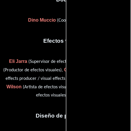
Dino Muccio
(Coordinador de dobles)
Efectos visuales
Eli Jarra
Alex Knudsen
(Supervisor de efectos visuales),
Caprice Ann Ridgeway
(Productor de efectos visuales),
(visual
Jason
effects producer / visual effects producer: Technicolor),
Wilson
Derek Herr
(Artista de efectos visuales) y
(Artista de
efectos visuales (sin acreditar))
Diseño de producción