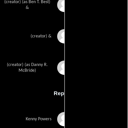
(creator) (as Ben T. Best)
Ben Bests
&
Jody Hills
(creator) &
(creator) (as Danny R.
Danny McBrides
McBride)
Reparto
Danny McBride
Kenny Powers