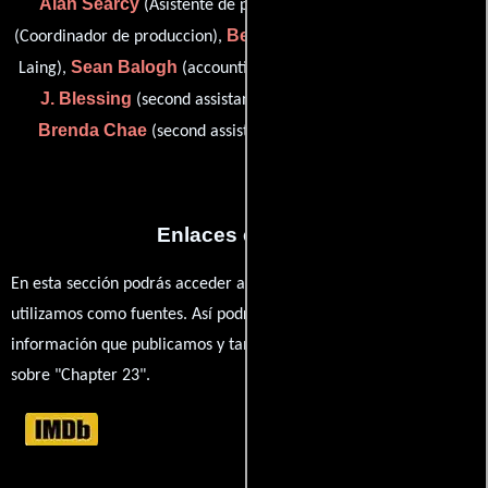
Alan Searcy
Jennifer Shaw
(Asistente de producción),
Betsy Zelen
(Coordinador de produccion),
(assistant: Stephanie
Sean Balogh
Ashton
Laing),
(accounting clerk (uncredited)),
J. Blessing
(second assistant accountant (uncredited)) y
Brenda Chae
(second assistant accountant (uncredited))
Enlaces externos
En esta sección podrás acceder a los recursos externos que
utilizamos como fuentes. Así podrás chequear toda la
información que publicamos y también ampliar tu conocimiento
sobre "Chapter 23".