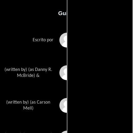
Guión
Jody Hills
Escrito por
(written by) (as Danny R.
Danny McBrides
McBride) &
(written by) (as Carson
Carson D. Mells
Mell)