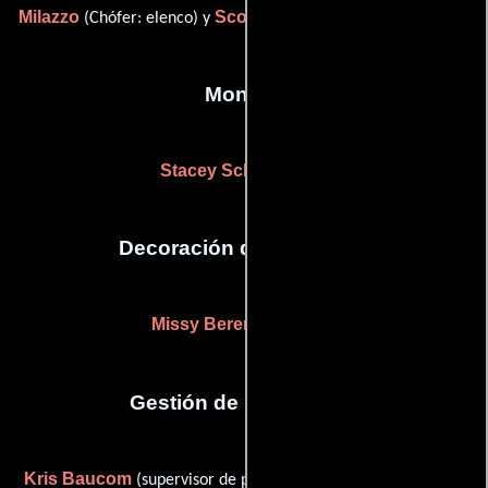
Milazzo
Scott Siler
(Chófer: elenco) y
(Capitán de transporte)
Montaje
Stacey Schroeder
(-)
Decoración de escenario
Missy Berent Ricker
(-)
Gestión de producción
Kris Baucom
Charles de
(supervisor de post-producción) y