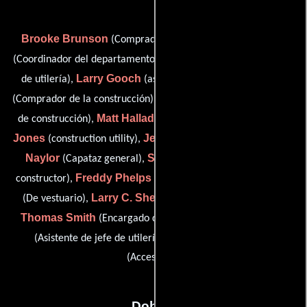
Brooke Brunson
Gloria Hardison Clark
(Comprador),
Mick Flowers
(Coordinador del departamento artístico),
(Jefe
Larry Gooch
Beejay Grob
de utilería),
(assistant props),
Michael J. Hall
(Comprador de la construcción),
(Coordinador
Matt Halladay
Jay
de construcción),
(Asistente de utilería),
Jones
Jeremy Lee
Gary
(construction utility),
(Greensman),
Naylor
Stephen C. Peterman
(Capataz general),
(Jefe
Freddy Phelps
Cara Rhodes
constructor),
(De vestuario),
Larry C. Shepard
Flynn
(De vestuario),
(scenic charge),
Thomas Smith
Emily Weston
(Encargado de vestuario),
Michael Williamson
(Asistente de jefe de utilería) y
(Accesorios)
Dobles