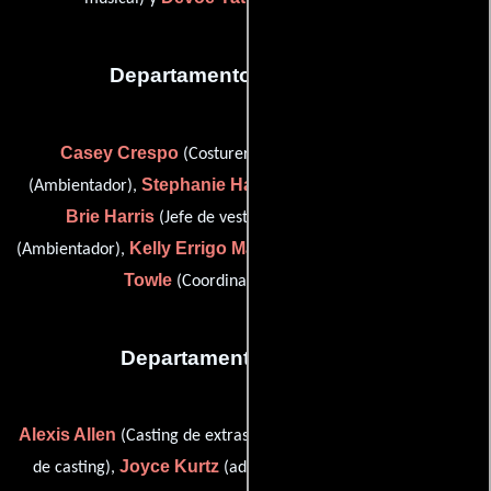
Departamento de vestuario
Casey Crespo
Victor M. Giarrusso
(Costurera),
Stephanie Hagens
(Ambientador),
(Vestuarista adicional),
Brie Harris
Erin Lambert
(Jefe de vestuaristas),
Kelly Errigo Mason
Melissa
(Ambientador),
(Ambientador) y
Towle
(Coordinador de vestuario)
Departamento de reparto
Alexis Allen
Hannah Cooper
(Casting de extras),
(Ayudante
Joyce Kurtz
de casting),
(adr voice casting (2009-2013)) y