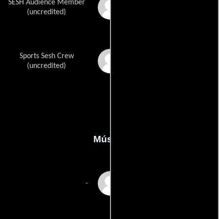
SESH Audience Member
Caroline Kahn
(uncredited)
Sports Sesh Crew
Josh Turner
(uncredited)
Música
Joseph Stephens
-