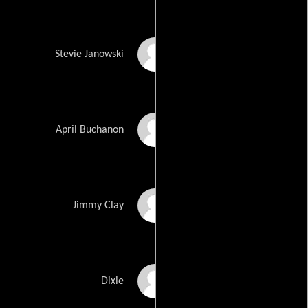
Steve Little
Stevie Janowski
Katy Mixon
April Buchanon
Michael Beasley
Jimmy Clay
Jillian Bell
Dixie