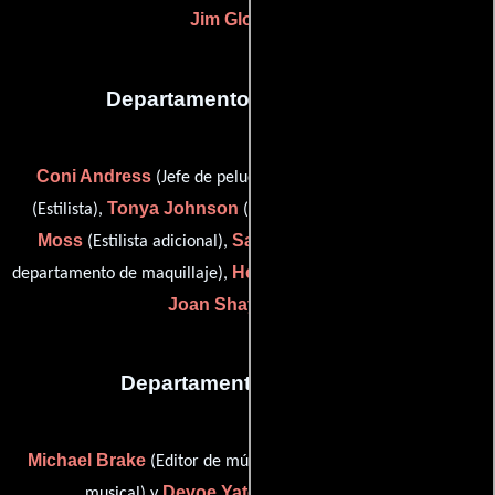
Jim Gloster
(-)
Departamento de maquillaje
Coni Andress
Susan Buffington
(Jefe de peluqueros),
Tonya Johnson
Bryan David
(Estilista),
(Maquilladora),
Moss
Sandra S. Orsolyak
(Estilista adicional),
(Jefe del
Holly Sago
departamento de maquillaje),
(Jefe de maquillaje) y
Joan Shay
(Estilista)
Departamento de musica
Michael Brake
Gabe Hilfer
(Editor de música),
(Supervisor
Devoe Yates
musical) y
(Consultor musical)