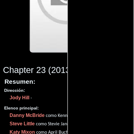
Chapter 23
(2013)
Resumen:
Dirección:
Jody Hill
-
Elenco principal:
Danny McBride
como Kenny Powers
Steve Little
como Stevie Janowski
Katy Mixon
como April Buchanon