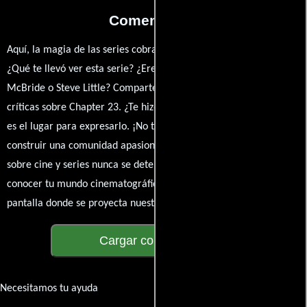
Comentarios
Aquí, la magia de las series cobra vida a través de tus opiniones.
¿Qué te llevó ver esta serie? ¿Eres fan de Jody Hill, Danny
McBride o Steve Little? Comparte tus pensamientos, emociones y
críticas sobre Chapter 23. ¿Te hizo reír, llorar o reflexionar? Este
es el lugar para expresarlo. ¡No te guardes nada! Queremos
construir una comunidad apasionada donde la conversación
sobre cine y series nunca se detenga. Únete a la charla y déjanos
conocer tu mundo cinematográfico. ¡Los comentarios son la
pantalla donde se proyecta nuestra diversidad de opiniones!
Cargar comentarios
Necesitamos tu ayuda