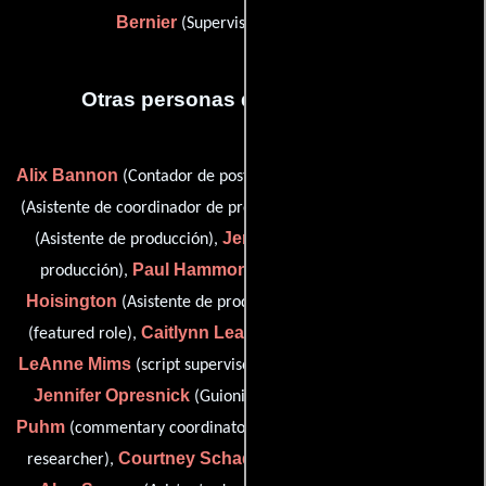
Bernier
(Supervisor de producción)
Otras personas que participaron
Alix Bannon
Dana Brancato
(Contador de post-producción),
Adam Crosswhite
(Asistente de coordinador de producción),
Jeremiah Cullen
(Asistente de producción),
(Asistente de
Paul Hammond
Nicholas
producción),
(commentary),
Hoisington
Samantha Katelyn
(Asistente de producción),
Caitlynn Leary
(featured role),
(assistant to line producer),
LeAnne Mims
(script supervisor: additional and second units),
Jennifer Opresnick
Erik Karsen
(Guionista supervisor),
Puhm
Deborah Ricketts
(commentary coordinator),
(archive
Courtney Schade
researcher),
(commentary coordinator),