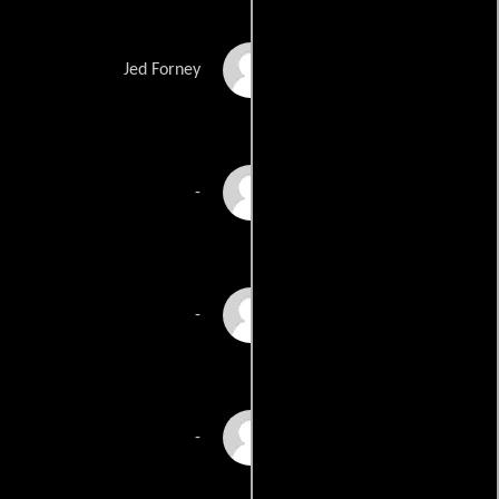
Jon Reep
Jed Forney
Lee Armstrong
-
Jade Bui
-
Dave Cohen
-