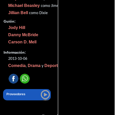
Michael Beasley
como Jimmy Clay
Jillian Bell
como Dixie
Guión:
Jody Hill
Danny McBride
Carson D. Mell
Información:
2013-10-06
Comedia
Drama
Deporte
,
y
.
Proveedores