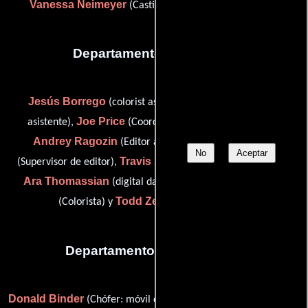
Vanessa Neimeyer
(Casting de extras (sin acreditar))
Departamento de editorial
Jesús Borrego
Phil Davis
(colorist assistant),
(Editor
Joe Price
asistente),
(Coordinador de post-producción),
Andrey Ragozin
Jeff Seibenick
(Editor asistente),
No
Aceptar
Travis Sittard
(Supervisor de editor),
(Supervisor de editor),
Ara Thomassian
Roy Vasich
(digital dailies operator),
Todd Zelin
(Colorista) y
(Editor asistente)
Departamento de transporte
Donald Binder
Randall
(Chófer: móvil de servicios sanitarios),