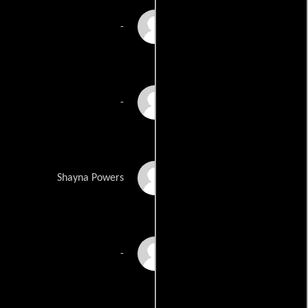
Eddie M. Salazar
-
Evily G. Calvario-
-
Salgavo
Emma Salzman
Shayna Powers
Raj Vats
-