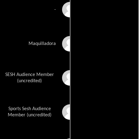
Monnie Whitson
-
Laurie Cole
Maquilladora
SESH Audience Member
J.W. Burris
(uncredited)
Sports Sesh Audience
Andrew Cox
Member (uncredited)