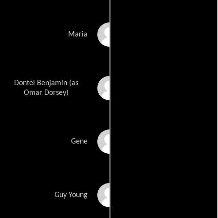
Elizabeth De Razzo
Maria
Dontel Benjamin (as
Omar J. Dorsey
Omar Dorsey)
Tim Heidecker
Gene
Ken Marino
Guy Young