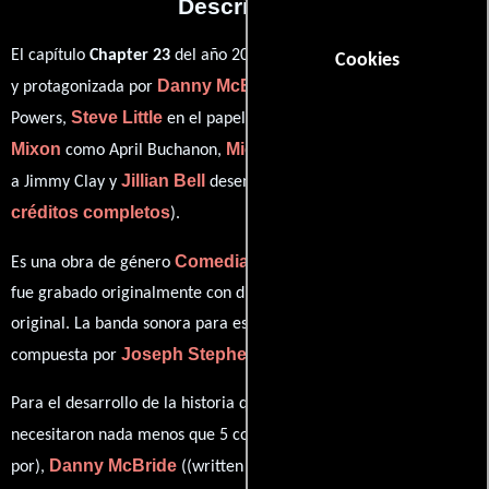
Descripción
Jody Hill
El capítulo
Chapter 23
del año 2013, está dirigido por
Cookies
Danny McBride
y protagonizada por
quien interpreta a Kenny
Steve Little
Katy
Powers,
en el papel de Stevie Janowski,
Mixon
Michael Beasley
como April Buchanon,
personificando
Jillian Bell
ver
a Jimmy Clay y
desempeñando el papel de Dixie (
créditos completos
).
Comedia
Drama
Deporte
Es una obra de género
,
y
. Esta obra
fue grabado originalmente con dialogos en
Inglés
en su audio
original. La banda sonora para esta producción ha sido
Joseph Stephens
compuesta por
.
Para el desarrollo de la historia que cuenta esta obra, se
Jody Hill
necesitaron nada menos que 5 colaboraciones.
(Escrito
Danny McBride
por),
((written by) (as Danny R. McBride) &),