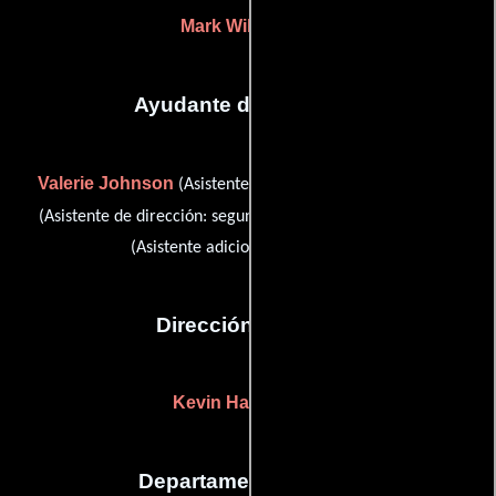
Mark Williams
(-)
Ayudante de dirección
Valerie Johnson
Casey Mako
(Asistente de dirección),
Patrick Priest
(Asistente de dirección: segunda unidad) y
(Asistente adicional del director)
Dirección artística
Kevin Hardison
(-)
Departamento de arte