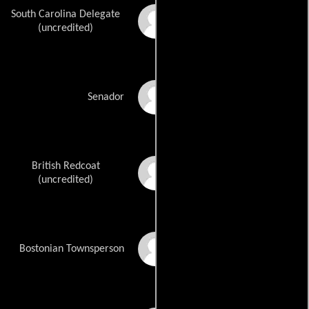
South Carolina Delegate
Christopher Allison
(uncredited)
Karl Bittner
Senador
British Redcoat
Michael Carey
(uncredited)
Juan Eloy Carrera
Bostonian Townsperson