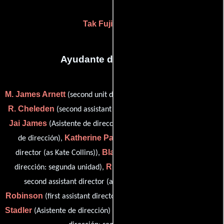
Tak Fujimoto
(-)
Ayudante de dirección
M. James Arnett
Noreen
(second unit director (as Jim Arnett)),
R. Cheleden
(second assistant director (as Noreen Cheleden)),
Jai James
Mark McGann
(Asistente de dirección),
(Asistente
Katherine Palmer-Collins
de dirección),
(first assistant
Blake Perkinson
director (as Kate Collins)),
(Asistente de
Ruben Flores Rios II
dirección: segunda unidad),
(second
Artist W.
second assistant director (as Ruben Rios II)),
Robinson
Deanna
(first assistant director (as Artist Robinson)),
Stadler
Jack Steinberg
(Asistente de dirección) y
(Asistente de