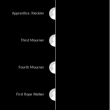
Justin Phillips
Apprentice /Heckler
Rose Powhatan
Third Mourner
Mike Shiflett
Fourth Mourner
Justin Smith
First Rope Walker