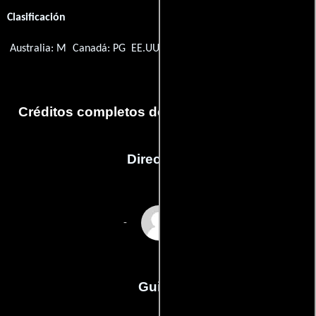
Clasificación
Australia: M
Canadá: PG
EE.UU.: TV-14
Créditos completos del capítulo Join or Die
Dirección
Tom Hooper
-
Guión