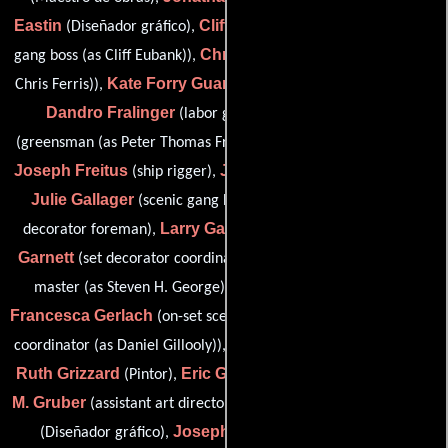
Eastin
Clifford D. Eubank
(Diseñador gráfico),
(set decorator
Christopher Ferris
gang boss (as Cliff Eubank)),
(carpenter (as
Kate Forry Guanci
Chris Ferris)),
(set dresser (as Kate Forry)),
Dandro Fralinger
Peter T. Frank
(labor gang boss),
April Freeman
(greensman (as Peter Thomas Frank)),
(Pintor),
Joseph Freitus
James Fulgham
(ship rigger),
(Greensman),
Julie Gallager
Michael T. Galvin
(scenic gang boss),
(set
Larry Garmon
Christina
decorator foreman),
(Carpintero),
Garnett
Steve George
(set decorator coordinator),
(property
Todd Gerdy
master (as Steven H. George)),
(Carpintero),
Francesca Gerlach
Daniel J. Gillooly
(on-set scenic),
(greens
Donovan Greer
coordinator (as Daniel Gillooly)),
(Carpintero),
Ruth Grizzard
Eric Gruber
Larry
(Pintor),
(labor gang boss),
M. Gruber
Ted Haigh
(assistant art director (as Larry Gruber)),
Joseph Ray Harper
(Diseñador gráfico),
(construction