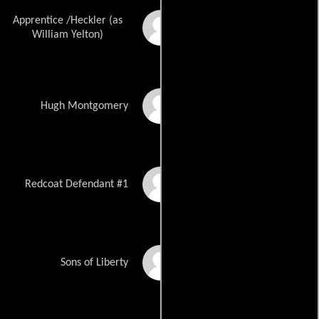
Apprentice /Heckler (as
William Smith Yelton
William Yelton)
Harry Zittel
Hugh Montgomery
Jeremy Ambler
Redcoat Defendant #1
Tim Seip
Sons of Liberty