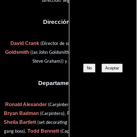
dirección: segunda unidad)
Dirección artística
David Crank
John P.
(Director de supervisión artística),
Goldsmith
W. Steven Graham
((as John Goldsmith)),
((as W.
John Warnke
Steve Graham)) y
(-)
No
Aceptar
Departamento de arte
Ronald Alexander
Ronald Arflin
(Carpintero),
(Carpintero),
Bryan Badman
Roger Baker
(Carpintero),
(labor gang boss),
Sheila Bartlett
Mark Baucom
(set decorating scenic),
(plaster
Todd Bennett
John Berger
gang boss),
(Capataz de yeseros),