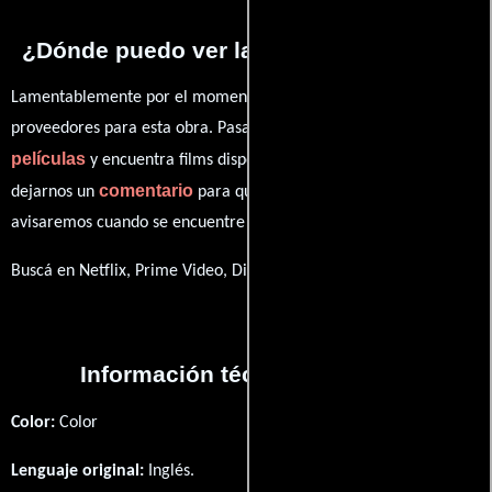
¿Dónde puedo ver la series Join or Die?
Lamentablemente por el momento no contamos con enlaces a
proveedores para esta obra. Pasa por nuestro catálogo de
películas
y encuentra films disponibles. También puedes
comentario
dejarnos un
para que le demos prioridad y te
avisaremos cuando se encuentre disponible
Buscá en Netflix, Prime Video, Disney+
Información técnica y general
Color:
Color
Lenguaje original:
Inglés
.