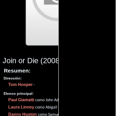
Join or Die
(2008)
Resumen:
Dirección:
Tom Hooper
-
Elenco principal:
Paul Giamatti
como John Adams
Laura Linney
como Abigail Adams
Danny Huston
como Samuel Adams