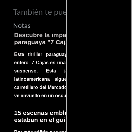
También te puede interesar...
Notas
Descubre la impactante película
paraguaya "7 Cajas"
Este thriller paraguayo cautivó al mundo
entero. 7 Cajas es una explosión de acción y
suspenso. Esta joya cinematográfica
latinoamericana sigue la historia de un
carretillero del Mercado 4 de Asunción que se
ve envuelto en un oscuro mundo de crimen
15 escenas emblemáticas que no
estaban en el guion