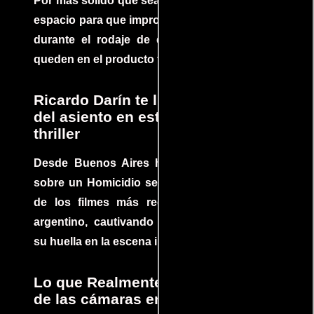
Por más sólido que sea un guión siempre hay
espacio para que improvisaciones que se dan
durante el rodaje de determinadas escenas
queden en el producto final.
Ricardo Darín te llevará al borde
del asiento en este increíble
thriller
Desde Buenos Aires hasta el mundo, Tesis
sobre un Homicidio se ha convertido en uno
de los filmes más recomendados del cine
argentino, cautivando audiencias y dejando
su huella en la escena internacional.
Lo que Realmente Sucedió detrás
de las cámaras en Jurassic Park