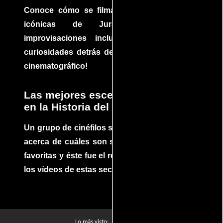
Conoce cómo se filmaron algunas escenas
icónicas de Jurassic Park, con
improvisaciones incluidas. ¡Descubre las
curiosidades detrás del rodaje de un clásico
cinematográfico!
Las mejores escenas de acción
en la Historia del cine
Un grupo de cinéfilos se juntaron para debatir
acerca de cuáles son sus escenas de acción
favoritas y éste fue el resultado. No te pierdas
los vídeos de estas secuencias inolvidables.
Películas
Lo más visto: