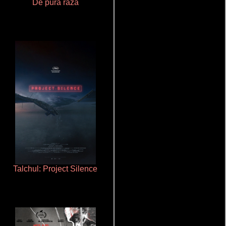
De pura raza
Que Viaje Con Papa!
Talchul: Project Silence
Crimen sin perdón