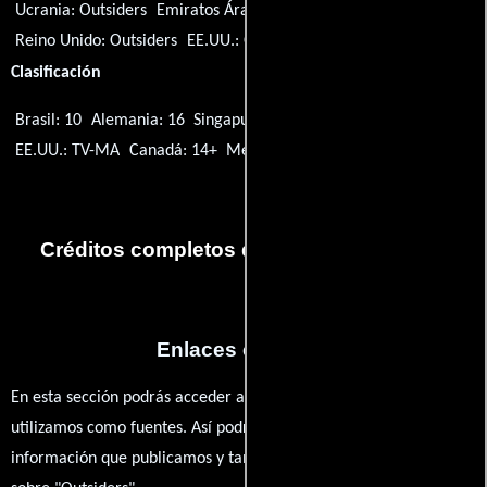
Ucrania:
Outsiders
Emiratos Árabes Unidos:
Outsiders
Reino Unido:
Outsiders
EE.UU.:
Outsiders
Clasificación
Brasil: 10
Alemania: 16
Singapur: M18
España: 12
EE.UU.: TV-MA
Canadá: 14+
México: TV-MA
Créditos completos de la serie Outsiders
Enlaces externos
En esta sección podrás acceder a los recursos externos que
utilizamos como fuentes. Así podrás chequear toda la
información que publicamos y también ampliar tu conocimiento