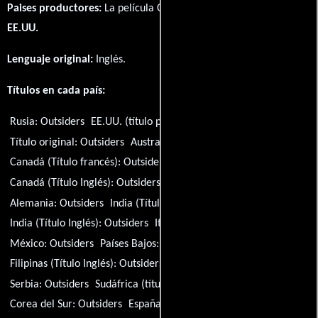
Paises productores:
La película Outsiders fué producida en
EE.UU.
Lenguaje original:
Inglés
.
Títulos en cada país:
Rusia:
Outsiders
EE.UU. (título provisional):
Outsiders
Título original:
Outsiders
Australia:
Outsiders
Brasil:
Outsiders
Canadá (Título francés):
Outsiders
Canadá (Título Inglés):
Outsiders
Francia:
Outsiders
Alemania:
Outsiders
India (Título hindi):
Outsiders
India (Título Inglés):
Outsiders
Italia:
Outsiders
México:
Outsiders
Países Bajos:
Outsiders
Filipinas (Título Inglés):
Outsiders
Polonia:
Outsiders
Serbia:
Outsiders
Sudáfrica (título en inglés):
Outsiders
Corea del Sur:
Outsiders
España:
Outsiders
Suecia:
Outsiders