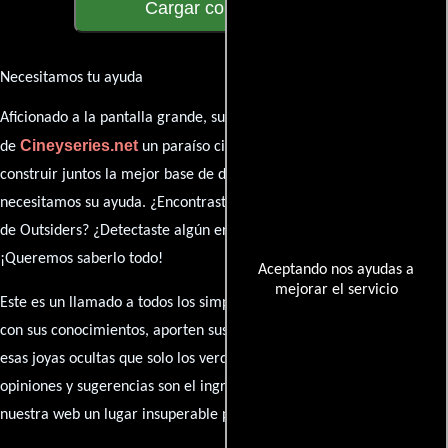
Cargar comentarios
Necesitamos tu ayuda
Aficionado a la pantalla grande, su participación es clave para hacer
Cineyseries.net
de
un paraíso cinéfilo completo. Queremos
construir juntos la mejor base de datos cinematográfica, pero
necesitamos su ayuda. ¿Encontraste algún dato faltante en la ficha
de Outsiders? ¿Detectaste algún error en la sinopsis o el elenco?
¡Queremos saberlo todo!
Aceptando nos ayudas a
mejorar el servicio
Este es un llamado a todos los simpatizantes del cine: contribuyan
con sus conocimientos, aporten sus descubrimientos y compartan
esas joyas ocultas que solo los verdaderos fanáticos conocen. Sus
opiniones y sugerencias son el ingrediente secreto que hará de
nuestra web un lugar insuperable para los amantes del celuloide.