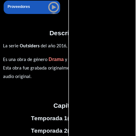
Proveedores
Descripción
La serie
Outsiders
del año 2016,
Drama
Crimen
Es una obra de género
y
producida en EE.UU..
Esta obra fue grabada originalmente con dialogos en
Inglés
en su
audio original.
Capítulos
Temporada 1
(
13
capítulos)
Temporada 2
(
13
capítulos)