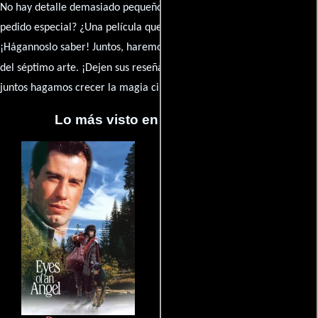
No hay detalle demasiado pequeño ni opinión insignificante. ¿Algún
pedido especial? ¿Una película que sueñas con ver reseñada?
¡Hágannoslo saber! Juntos, haremos de esta comunidad el epicentro
caja de comentarios
del séptimo arte. ¡Dejen sus reseña en la
y
juntos hagamos crecer la magia cinematográfica!
Lo más visto en Cineyseries.net