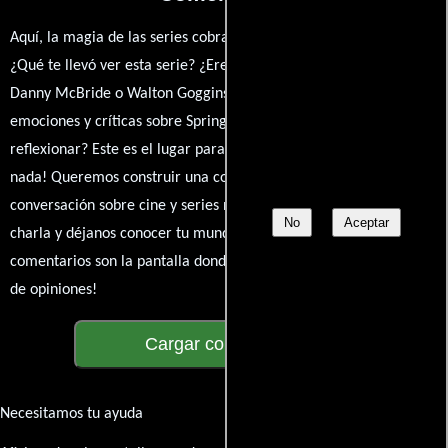
Aquí, la magia de las series cobra vida a través de tus opiniones.
¿Qué te llevó ver esta serie? ¿Eres fan de David Gordon Green,
Danny McBride o Walton Goggins? Comparte tus pensamientos,
emociones y críticas sobre Spring Break. ¿Te hizo reír, llorar o
reflexionar? Este es el lugar para expresarlo. ¡No te guardes
nada! Queremos construir una comunidad apasionada donde la
conversación sobre cine y series nunca se detenga. Únete a la
No
Aceptar
charla y déjanos conocer tu mundo cinematográfico. ¡Los
comentarios son la pantalla donde se proyecta nuestra diversidad
de opiniones!
Cargar comentarios
Necesitamos tu ayuda