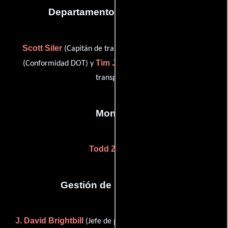
Departamento de transporte
Scott Siler
Kim Smallwood
(Capitán de transporte),
Tim J. Walters
(Conformidad DOT) y
(Coordinador de
transporte)
Montaje
Todd Zelin
(-)
Gestión de producción
J. David Brightbill
Scott Clackum
(Jefe de producción),