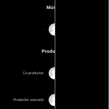
Música
Joseph Stephens
-
Producción
Kris Baucom
Co-productor
Dana Brancato
Productor asociado