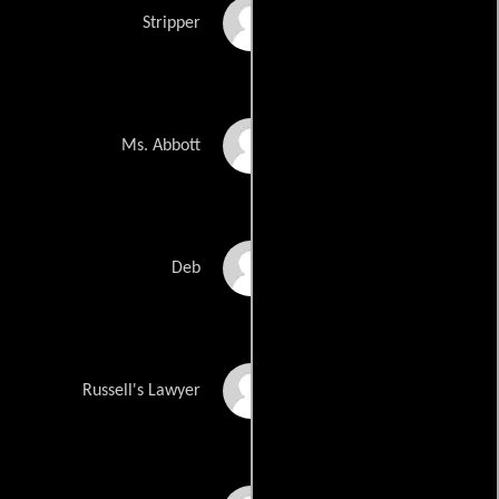
Mariann Gavelo
Stripper
Edi Patterson
Ms. Abbott
Cait Pool
Deb
Barry Ratcliffe
Russell's Lawyer