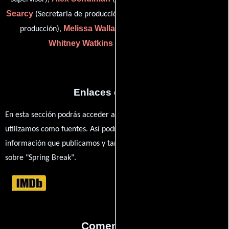
Searcy
Grace Turner
(Secretaria de producción),
(Asistente de
Melissa Wallace
producción),
(Coordinador de viajes) y
Whitney Watkins
(background liason)
Enlaces externos
En esta sección podrás acceder a los recursos externos que
utilizamos como fuentes. Así podrás chequear toda la
información que publicamos y también ampliar tu conocimiento
sobre "Spring Break".
Comentarios