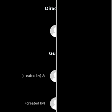
Dirección
David Gordon Green
-
Guión
Danny McBrides
(created by) &
Jody Hills
(created by)