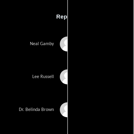
Reparto
Danny McBride
Neal Gamby
Walton Goggins
Lee Russell
Kimberly Hebert
Dr. Belinda Brown
Gregory