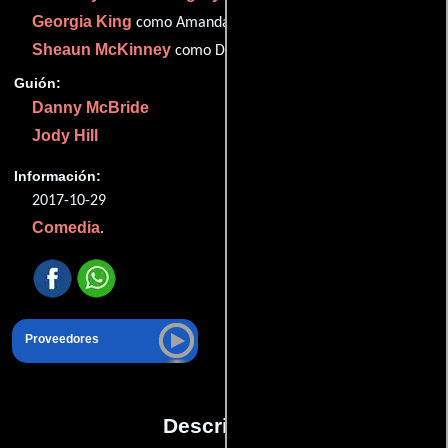
Georgia King
como Amanda Snodgrass
Sheaun McKinney
como Dayshawn
Guión:
Danny McBride
Jody Hill
Información:
2017-10-29
Comedia
.
Proveedores
Descripción