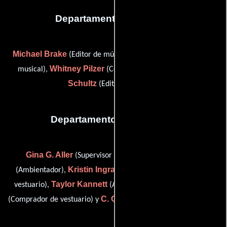
Departamento de musica
Michael Brake
Gabe Hilfer
(Editor de música),
(Supervisor
Whitney Pilzer
Louie
musical),
(Coordinador musical) y
Schultz
(Editor de música)
Departamento de vestuario
Gina G. Aller
Dalia Dalili
(Supervisor de vestuario),
Kristin Ingram
(Ambientador),
(Asistente de diseñador de
Taylor Kannett
Genna Poletti
vestuario),
(Ambientador),
C. Cooley Walters
(Comprador de vestuario) y
(Ambientador)