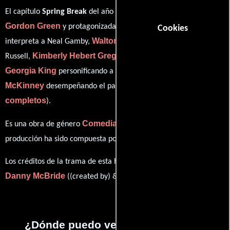
David
El capítulo
Spring Break
del año 2017, está dirigido por
Gordon Green
Danny McBride
y protagonizada por
quien
Cookies
Walton Goggins
interpreta a Neal Gamby,
en el papel de Lee
Kimberly Hebert Gregory
Russell,
como Dr. Belinda Brown,
Georgia King
Sheaun
personificando a Amanda Snodgrass y
McKinney
ver créditos
desempeñando el papel de Dayshawn (
completos
).
Comedia
Es una obra de género
. La banda sonora para esta
Joseph Stephens
producción ha sido compuesta por
.
Los créditos de la trama de esta historia están divididos entre
Danny McBride
Jody Hill
((created by) &) y
((created by)).
¿Dónde puedo ver la series Spring