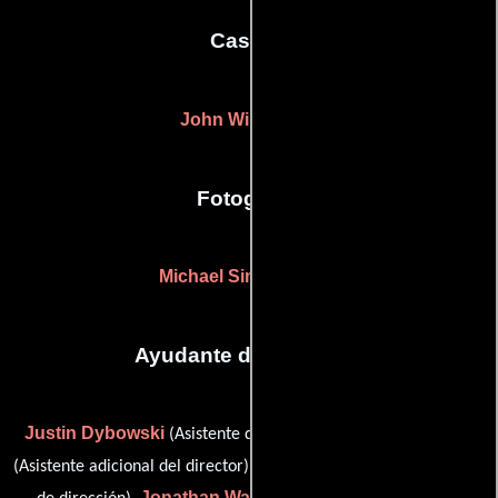
Casting
John Williams
(-)
Fotografia
Michael Simmonds
(-)
Ayudante de dirección
Justin Dybowski
Michael McKay
(Asistente de dirección),
Kamen Velkovsky
(Asistente adicional del director),
(Asistente
Jonathan Watson