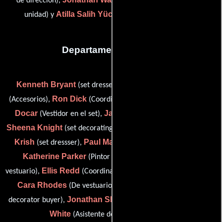
de dirección),
(Director de la segunda
Atilla Salih Yücer
unidad) y
(Asistente de dirección)
Departamento de arte
Kenneth Bryant
Anthony Cam
(set dresser gangboss),
Ron Dick
Brody
(Accesorios),
(Coordinador de construcción),
Docar
Jay Graves
(Vestidor en el set),
(additional props),
Sheena Knight
Richard
(set decorating production assistant),
Krish
Paul Markovich
(set dressser),
(Diseñador gráfico),
Katherine Parker
Gregg Perez
(Pintor del set),
(De
Ellis Redd
vestuario),
(Coordinador del departamento artístico),
Cara Rhodes
Jessica Tyler Segal
(De vestuario),
(set
Jonathan Shaffer
Sean
decorator buyer),
(Jefe de utilería) y
White
(Asistente de director artístico)