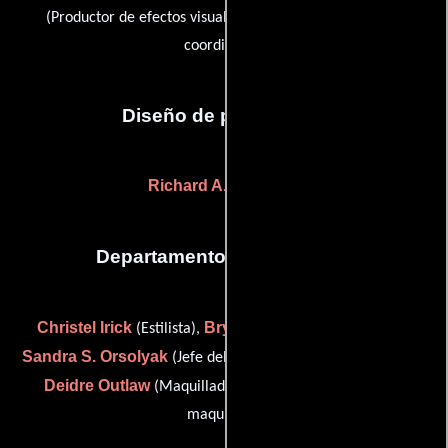
Maximilian Rea
(Productor de efectos visuales) y
(vfx
coordinator)
Diseño de producción
Richard A. Wright
(-)
Departamento de maquillaje
Christel Irick
Bryan David Moss
(Estilista),
(Estilista),
Sandra S. Orsolyak
(Jefe del departamento de maquillaje),
Deidre Outlaw
Holly Sago
(Maquilladora) y
(Jefe de
maquillaje)