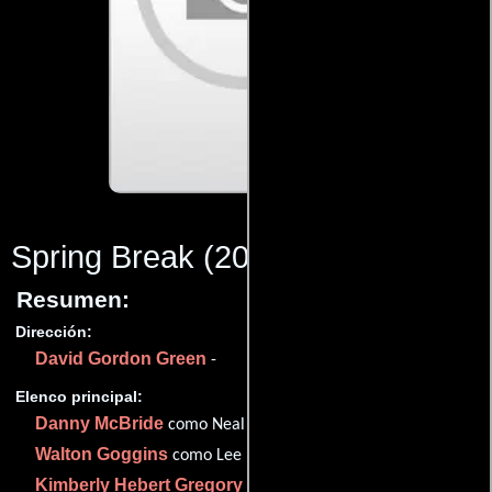
Spring Break
(2017)
Resumen:
Dirección:
David Gordon Green
-
Elenco principal:
Danny McBride
como Neal Gamby
Walton Goggins
como Lee Russell
Kimberly Hebert Gregory
como Dr. Belinda Brown