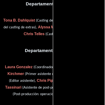
Departamento de reparto
Tona B. Dahlquist
T. Ryan Hill
(Casting de extras),
(Asistente
Alyssa Morris
del casting de extras),
(Asistente para casting) y
Chris Telles
(Casting (sin acreditar))
Departamento de editorial
Laura Gonzalez
Joshua
(Coordinador de post-producción),
Kirchmer
Steve La Ponsie
(Primer asistente de editor),
Chris Piper
Laura
(Editor asistente),
(dailies operater),
Tassinari
Chris Van Duyn
(Asistente de post-producción) y
(Post-producción: operaciones de diarios-technicolo)