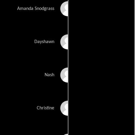
Georgia King
Amanda Snodgrass
Sheaun McKinney
Dayshawn
Dale Dickey
Nash
Susan Park
Christine