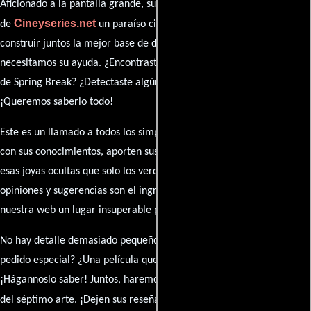
Aficionado a la pantalla grande, su participación es clave para hacer
Cineyseries.net
de
un paraíso cinéfilo completo. Queremos
construir juntos la mejor base de datos cinematográfica, pero
necesitamos su ayuda. ¿Encontraste algún dato faltante en la ficha
de Spring Break? ¿Detectaste algún error en la sinopsis o el elenco?
¡Queremos saberlo todo!
Este es un llamado a todos los simpatizantes del cine: contribuyan
con sus conocimientos, aporten sus descubrimientos y compartan
esas joyas ocultas que solo los verdaderos fanáticos conocen. Sus
opiniones y sugerencias son el ingrediente secreto que hará de
nuestra web un lugar insuperable para los amantes del celuloide.
No hay detalle demasiado pequeño ni opinión insignificante. ¿Algún
pedido especial? ¿Una película que sueñas con ver reseñada?
¡Hágannoslo saber! Juntos, haremos de esta comunidad el epicentro
caja de comentarios
del séptimo arte. ¡Dejen sus reseña en la
y