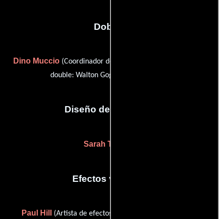
Dobles
Dino Muccio
Philip Dido
(Coordinador de dobles) y
(stunt
double: Walton Goggins (uncredited))
Diseño de vestuario
Sarah Trost
(-)
Efectos visuales
Paul Hill
Alex Knudsen
(Artista de efectos visuales),