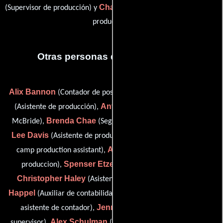
Charles de Bernier
(Supervisor de producción) y
(Supervisor de
producción)
Otras personas que participaron
Alix Bannon
Timothy Berry
(Contador de post-producción),
Anthony Cabrera
(Asistente de producción),
(assistant: D.
Brenda Chae
Eric
McBride),
(Segundo contador asistente),
Lee Davis
Arielle DePace
(Asistente de producción),
(base
Alicia Elliott
camp production assistant),
(Coordinador de
Spenser Etzel
produccion),
(Empleado de la nómina),
Christopher Haley
Taylor L.
(Asistente de producción),
Happel
Melissa Mahoney
(Auxiliar de contabilidad),
(Primer
Jennifer Opresnick
asistente de contador),
(Guionista
Alex Schulman
Alan
supervisor),
(Asistente de producción),