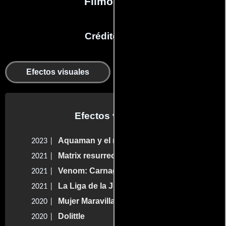
Filmografía
Créditos en:
Departamento de
Efectos visuales
animación
Efectos visuales
Aquaman y el reino perdido
2023 |
Matrix resurrecciones
2021 |
Venom: Carnage liberado
2021 |
La Liga de la Justicia de Zack Snyder
2021 |
Mujer Maravilla 1984
2020 |
Dolittle
2020 |