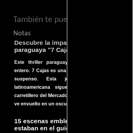
También te puede interesar...
Notas
Descubre la impactante película
paraguaya "7 Cajas"
Este thriller paraguayo cautivó al mundo
entero. 7 Cajas es una explosión de acción y
suspenso. Esta joya cinematográfica
latinoamericana sigue la historia de un
carretillero del Mercado 4 de Asunción que se
ve envuelto en un oscuro mundo de crimen
15 escenas emblemáticas que no
estaban en el guion