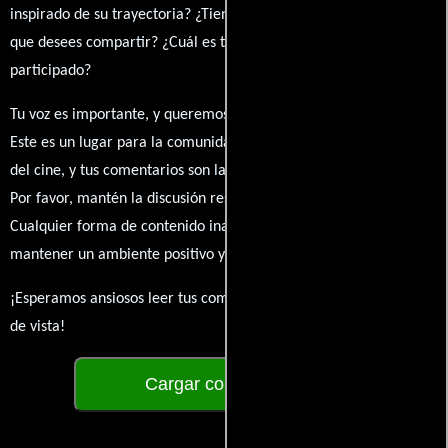
inspirado de su trayectoria? ¿Tienes alguna anécdota personal
que desees compartir? ¿Cuál es tu película favorita en la que ha
participado?
Tu voz es importante, y queremos escuchar tus pensamientos.
Este es un lugar para la comunidad de admiradores y amantes
del cine, y tus comentarios son la esencia de esta conversación.
Por favor, mantén la discusión respetuosa y constructiva.
Cualquier forma de contenido inapropiado será eliminado para
mantener un ambiente positivo y enriquecedor para todos.
¡Esperamos ansiosos leer tus comentarios y conocer tus puntos
de vista!
Cargar comentarios