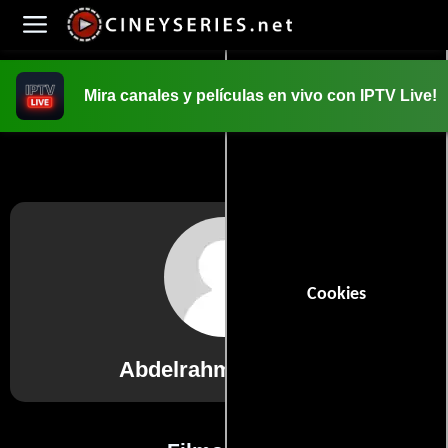
Mira canales y películas en vivo con IPTV Live!
INICIO
PELICULAS
Cookies
Abdelrahman Kubisi