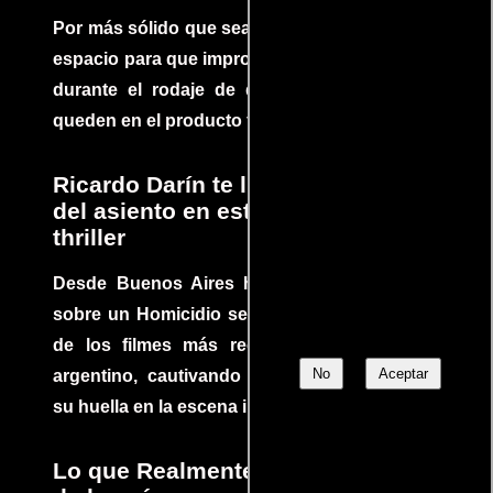
Por más sólido que sea un guión siempre hay
espacio para que improvisaciones que se dan
durante el rodaje de determinadas escenas
queden en el producto final.
Ricardo Darín te llevará al borde
del asiento en este increíble
thriller
Desde Buenos Aires hasta el mundo, Tesis
sobre un Homicidio se ha convertido en uno
de los filmes más recomendados del cine
No
Aceptar
argentino, cautivando audiencias y dejando
su huella en la escena internacional.
Lo que Realmente Sucedió detrás