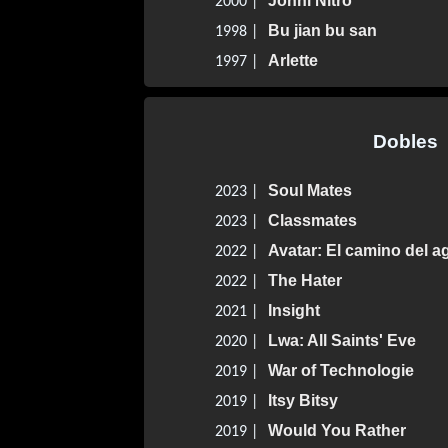
Jonni Nitro
2000 |
Bu jian bu san
1998 |
Arlette
1997 |
Dobles
Soul Mates
2023 |
Classmates
2023 |
Avatar: El camino del a
2022 |
The Hater
2022 |
Insight
2021 |
Lwa: All Saints' Eve
2020 |
War of Technologie
2019 |
Itsy Bitsy
2019 |
Would You Rather
2019 |