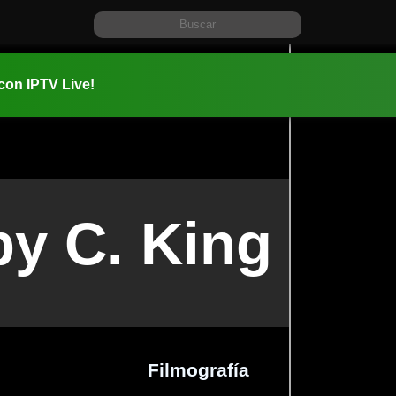
 con IPTV Live!
y C. King
Filmografía