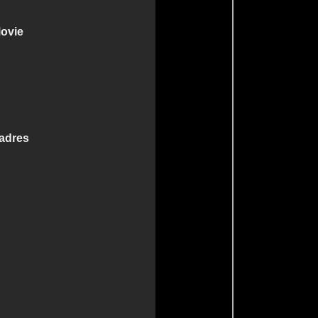
Movie
madres