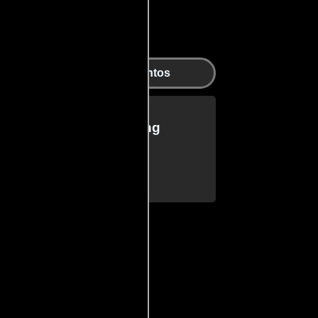
Agradecimientos
ucidas por Bobby C. King
rward
 las zombies