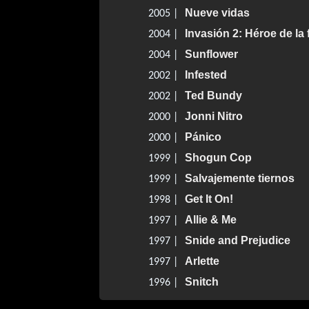
Nueve vidas
2005 |
Invasión 2: Héroe de la
2004 |
Sunflower
2004 |
Infested
2002 |
Ted Bundy
2002 |
Jonni Nitro
2000 |
Pánico
2000 |
Shogun Cop
1999 |
Salvajemente tiernos
1999 |
Get It On!
1998 |
Allie & Me
1997 |
Snide and Prejudice
1997 |
Arlette
1997 |
Snitch
1996 |