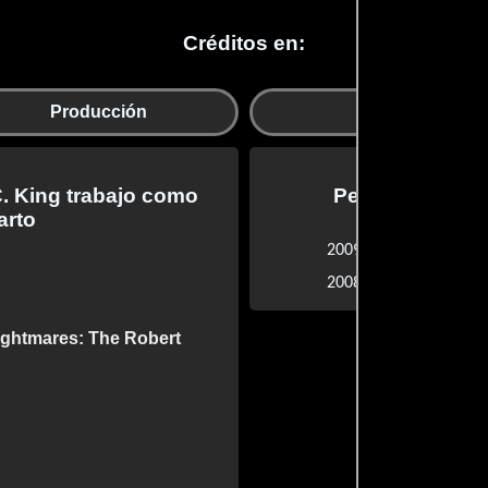
Créditos en:
Producción
Dobles
C. King trabajo como
Películas prod
arto
Tripping Fo
2009 |
El ataque de
2008 |
ghtmares: The Robert