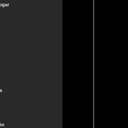
ogar
es
ón