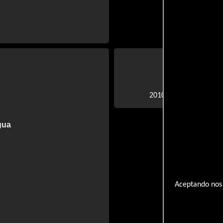
Agr
Abnormal At
2010 |
gua
Aceptando nos 