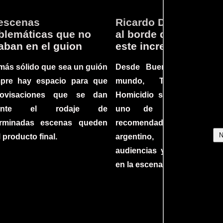
escenas
Ricardo Darín te llev
lemáticas que no
al borde del asiento 
aban en el guion
este increíble thriller
más sólido que sea un guión
Desde Buenos Aires hast
mpre hay espacio para que
mundo, Tesis sobre
rovisaciones que se dan
Homicidio se ha converti
rante el rodaje de
uno de los filmes 
erminadas escenas queden
recomendados del c
l producto final.
argentino, cautiva
audiencias y dejando su h
en la escena internacional.