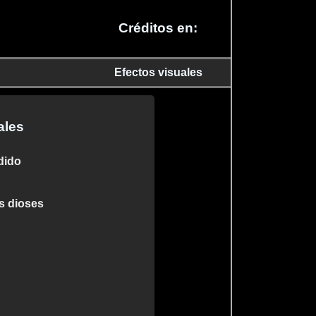
Créditos en:
Efectos visuales
ales
dido
os dioses