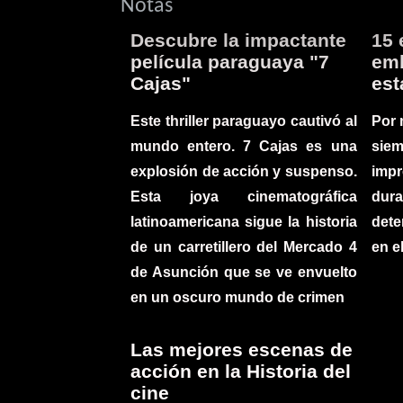
Notas
Descubre la impactante
15 
película paraguaya "7
emb
Cajas"
est
Este thriller paraguayo cautivó al
Por 
mundo entero. 7 Cajas es una
sie
explosión de acción y suspenso.
imp
Esta joya cinematográfica
du
latinoamericana sigue la historia
det
de un carretillero del Mercado 4
en e
de Asunción que se ve envuelto
en un oscuro mundo de crimen
Las mejores escenas de
acción en la Historia del
cine