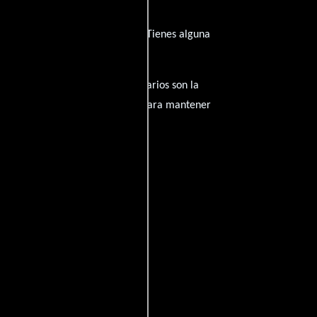
ha inspirado de su trayectoria? ¿Tienes alguna
amantes del cine, y tus comentarios son la
nido inapropiado será eliminado para mantener